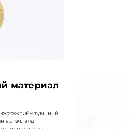
й материал
ь мэргэжлийн түвшний
йн аргачлалд
н тодорхой шинж