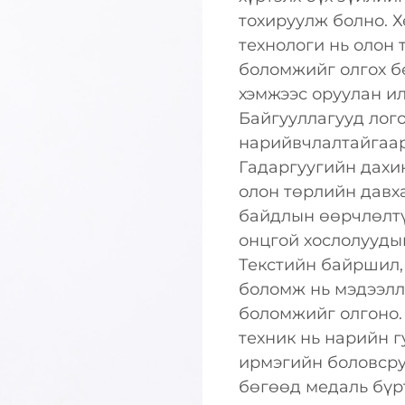
тохируулж болно. 
технологи нь олон
боломжийг олгох б
хэмжээс оруулан ил
Байгууллагууд лого
нарийвчлалтайгаар
Гадаргуугийн дахи
олон төрлийн давха
байдлын өөрчлөлтү
онцгой хослолууды
Текстийн байршил, 
боломж нь мэдээлли
боломжийг олгоно.
техник нь нарийн г
ирмэгийн боловсру
бөгөөд медаль бүр