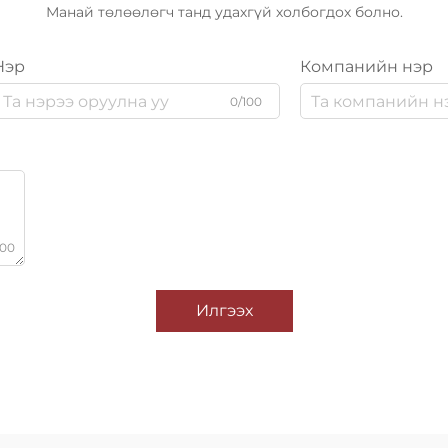
Манай төлөөлөгч танд удахгүй холбогдох болно.
Нэр
Компанийн нэр
0/100
000
Илгээх