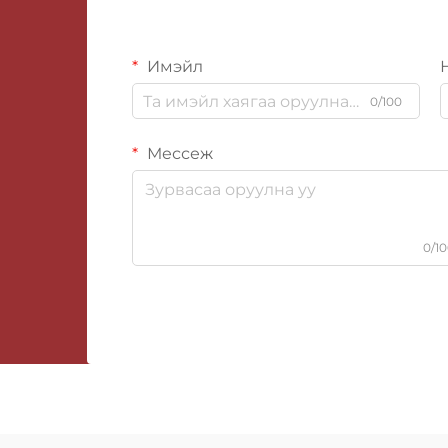
Имэйл
0/100
Мессеж
0/1