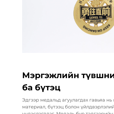
Мэргэжлийн түвшни
ба бүтэц
Эдгээр медальд агуулагдах гавьяа н
материал, бүтээц болон үйлдвэрлэли
үндэслэгддэг. Медаль бүр тэдгээрий