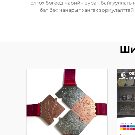
олгох бөгөөд нарийн зураг, байгууллагын
бат бөх чанарыг хангах зориулалтта
Ши