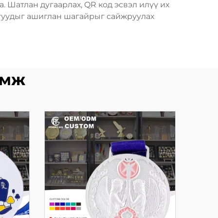
. Шатлан дугаарлах, QR код эсвэл илүү их
огуудыг ашиглан шагайрыг сайжруулах
өмж