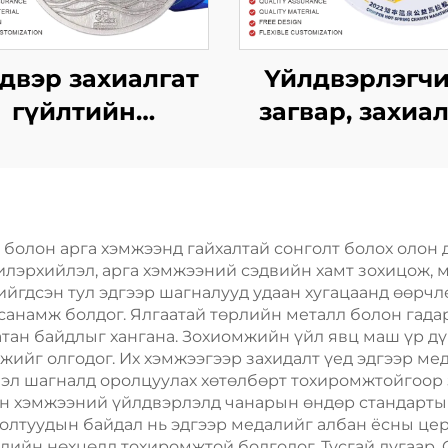
двэр захиалгат
Үйлдвэрлэгч
гүйлтийн
загвар, захиа
лдааны металл
лого, цайр ха
ос Уралдааны
металл медаль
марафон
гүйх, үнэхээ
лдааны спортын
марафонд
 болон арга хэмжээнд гайхалтай сонголт болох олон д
илэрхийлэл, арга хэмжээний сэдвийн хамт зохицож, 
налын зооснууд
оролцогчды
йгдсэн тул эдгээр шагналууд удаан хугацаанд өөрчлө
сыг нь оруулж
спортын мед
 санамж болдог. Ялгаатай төрлийн металл болон гада
хатан байдлыг хангана. Зохиомжийн үйл явц маш үр дү
жийг олгодог. Их хэмжээгээр захидалт үед эдгээр ме
вэл шагналд оролцуулах хөтөлбөрт тохиромжтойгоор 
н хэмжээний үйлдвэрлэлд чанарын өндөр стандартыг 
голтуудын байдал нь эдгээр медалийг албан ёсны це
рлийн нөхцөлд тохиромжтой болгодог. Тусгай дугаар,