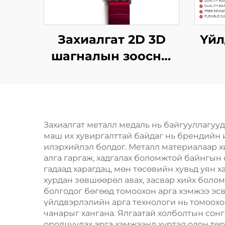
Захиалгат 2D 3D
Үйл
шагналын зоосны
усанд сэлэхэд
ура
аясыг нь оруулсан
зо
металл спортын
уралдааны тааврын
Ура
Захиалгат металл медаль нь байгууллагууд
маш их хувиргалттай байдаг нь брендийн 
зоосыг том
шаг
илэрхийлэл болдог. Металл материалаар хи
wholesale-оор
ая
алга гаргаж, хадгалах боломжтой байнгын
гадаад харагдац, мөн төсөвийн хувьд уян 
хурдан зөвшөөрөл авах, засвар хийх болом
болгодог бөгөөд томоохон арга хэмжээ эс
үйлдвэрлэлийн арга технологи нь томоохо
чанарыг хангана. Ялгаатай холболтын сон
оролцуулах арга хэмжээнд хүртэл олон тө