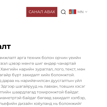
САНАЛ АВАХ
MN
алт
амжлалт арга техник болон орчин үеийн
свэл цэвэр мөнгө шиг өндөр чанартай
Хамгийн нарийн зураглал, лого, текст, мөн
шагайр бүрт захидалт хийх боломжтой.
д дараа нь нарийвчилсан дуусгалтын үйл
 Эдгээр шагайрууд нь лавхан, товших хэсэг
элтийн шаардлагад тохиромжтой байдаг.
иаметртэй байдаг бөгөөд захидалт хэлбэр,
рельефийн дизайн хоёуланд нь боломжийг