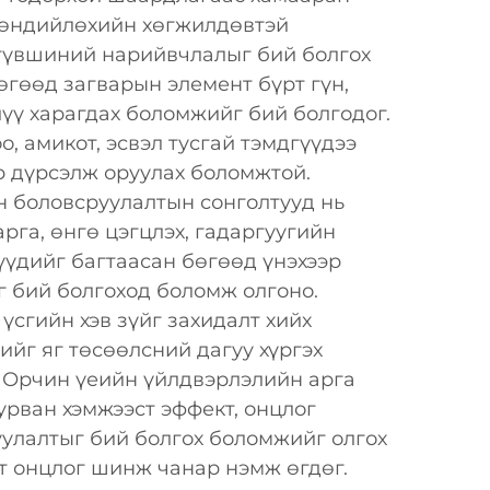
Хөндийлөхийн хөгжилдөвтэй
 түвшиний нарийвчлалыг бий болгох
өгөөд загварын элемент бүрт гүн,
үү харагдах боломжийг бий болгодог.
о, амикот, эсвэл тусгай тэмдгүүдээ
 дүрсэлж оруулах боломжтой.
н боловсруулалтын сонголтууд нь
рга, өнгө цэгцлэх, гадаргуугийн
үдийг багтаасан бөгөөд үнэхээр
г бий болгоход боломж олгоно.
үсгийн хэв зүйг захидалт хийх
йг яг төсөөлсний дагуу хүргэх
 Орчин үеийн үйлдвэрлэлийн арга
урван хэмжээст эффект, онцлог
улалтыг бий болгох боломжийг олгох
т онцлог шинж чанар нэмж өгдөг.