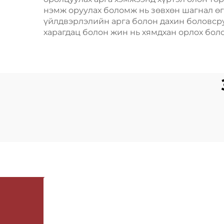
нэмж оруулах боломж нь зөвхөн шагнал өг
үйлдвэрлэлийн арга болон дахин боловср
харагдац болон жин нь хямдхан орлох бол