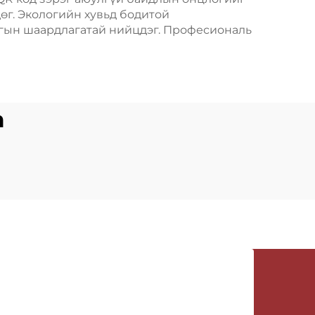
өг. Экологийн хувьд бодитой
агын шаардлагатай нийцдэг. Професиональ
а