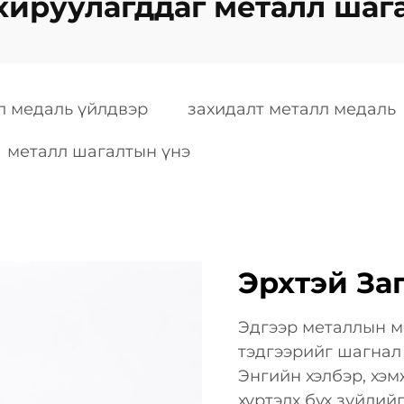
хируулагддаг металл шаг
л медаль үйлдвэр
захидалт металл медаль
металл шагалтын үнэ
Эрхтэй За
Эдгээр металлын м
тэдгээрийг шагнал
Энгийн хэлбэр, хэм
хүртэлх бүх зүйли