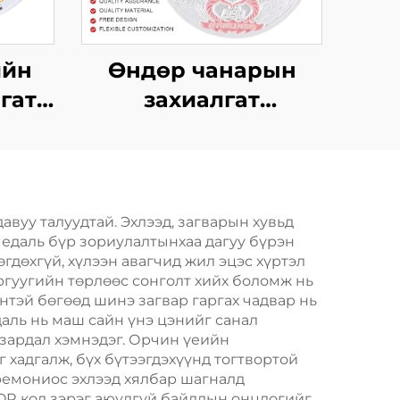
ийн
Өндөр чанарын
лгат
захиалгат
йлшны
марафоны медаль,
, 3D
сувилгааны хайлш,
р,
цагаан алт, металл
медаль, хөшүүргээр
авуу талуудтай. Эхлээд, загварын хувьд
медаль бүр зориулалтынхаа дагуу бүрэн
н
гдөхгүй, хүлээн авагчид жил эцэс хүртэл
аль
ргуугийн төрлөөс сонголт хийх боломж нь
нтэй бөгөөд шинэ загвар гаргах чадвар нь
даль нь маш сайн үнэ цэнийг санал
зардал хэмнэдэг. Орчин үеийн
хадгалж, бүх бүтээгдэхүүнд тогтвортой
ремониос эхлээд хялбар шагналд
 QR код зэрэг аюулгүй байдлын онцлогийг