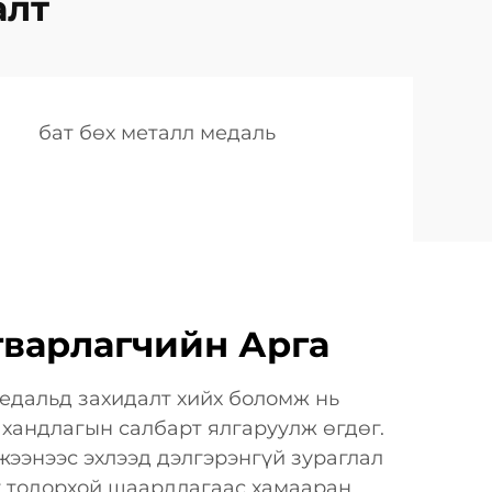
алт
бат бөх металл медаль
гварлагчийн Арга
едальд захидалт хийх боломж нь
 хандлагын салбарт ялгаруулж өгдөг.
жээнээс эхлээд дэлгэрэнгүй зураглал
йг тодорхой шаардлагаас хамааран