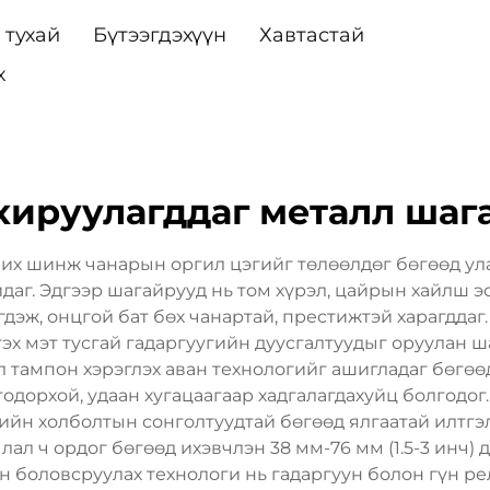
 тухай
Бүтээгдэхүүн
Хавтастай
х
хируулагддаг металл шаг
них шинж чанарын оргил цэгийг төлөөлдөг бөгөөд ул
даг. Эдгээр шагайрууд нь том хүрэл, цайрын хайлш э
ж, онцгой бат бөх чанартай, престижтэй харагддаг. 
 гэх мэт тусгай гадаргуугийн дуусгалтуудыг оруулан 
л тампон хэрэглэх аван технологийг ашигладаг бөгөө
одорхой, удаан хугацаагаар хадгалагдахуйц болгодог.
рийн холболтын сонголтуудтай бөгөөд ялгаатай илтг
л ч ордог бөгөөд ихэвчлэн 38 мм-76 мм (1.5-3 инч) д
н боловсруулах технологи нь гадаргуун болон гүн 