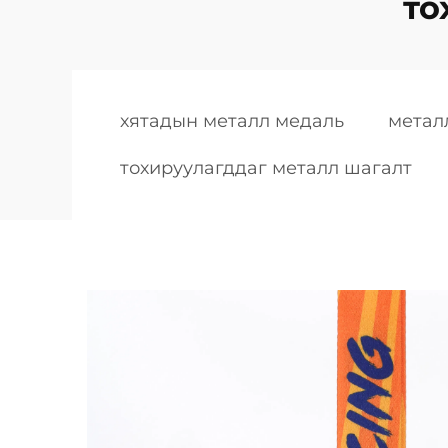
то
хятадын металл медаль
метал
тохируулагддаг металл шагалт