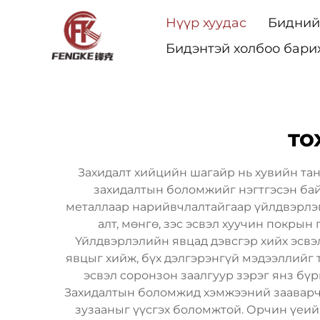
Нүүр хуудас
Бидний
Бидэнтэй холбоо бари
то
Захидалт хийцийн шагайр нь хувийн та
захидалтын боломжийг нэгтгэсэн бай
металлаар нарийвчлалтайгаар үйлдвэрлэгдэ
алт, мөнгө, зэс эсвэл хуучин покрын
Үйлдвэрлэлийн явцад дэвсгэр хийх эсвэ
явцыг хийж, бүх дэлгэрэнгүй мэдээллийг т
эсвэл соронзон заалгуур зэрэг янз бү
Захидалтын боломжид хэмжээний зааварчла
зузааныг үүсгэх боломжтой. Орчин үеий