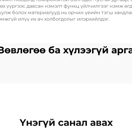
өх үүргээс давсан нэмэлт функц үйлчилгээг нэмж өгд
уулж болох материалууд нь орчин үеийн тэгш хандл
омжгүй илүү их ач холбогдолыг илэрхийлдэг.
Зөвлөгөө ба хүлээгүй арг
Үнэгүй санал авах