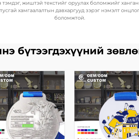
 тэмдэг, жиштэй текстийг оруулах боломжийг хангана
й тусгай хамгаалалтын давхаргууд зэрэг нэмэлт онцл
боломжтой.
нэ бүтээгдэхүүний зөвл