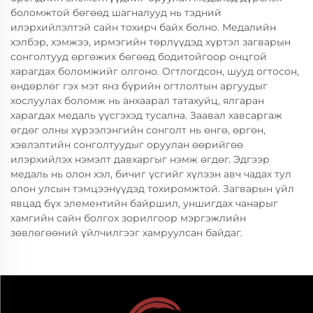
боломжтой бөгөөд шагналууд нь тэдний
илэрхийлэлтэй сайн тохирч байх болно. Медалийн
хэлбэр, хэмжээ, ирмэгийн төрлүүдэд хүртэл загварын
сонголтууд өргөжих бөгөөд бодитойгоор онцгой
харагдах боломжийг олгоно. Огтлогдсон, шууд огтосон,
өндөрлөг гэх мэт янз бүрийн огтлолтын аргуудыг
хослуулах боломж нь анхаарал татахуйц, ялгаран
харагдах медаль үүсгэхэд тусална. Заавал хавсаргаж
өгдөг олны хүрээлэнгийн сонголт нь өнгө, өргөн,
хэвлэлтийн сонголтуудыг оруулан өөрийгөө
илэрхийлэх нэмэлт давхаргыг нэмж өгдөг. Эдгээр
медаль нь олон хэл, бичиг үсгийг хүлээн авч чадах тул
олон улсын тэмцээнүүдэд тохиромжтой. Загварын үйл
явцад бүх элементийн байршил, уншигдах чанарыг
хамгийн сайн болгох зорилгоор мэргэжлийн
зөвлөгөөний үйлчилгээг хамруулсан байдаг.