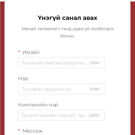
Үнэгүй санал авах
Манай төлөөлөгч танд удахгүй холбогдох
болно.
Имэйл
0/100
Нэр
0/100
Компанийн нэр
0/200
Мессеж