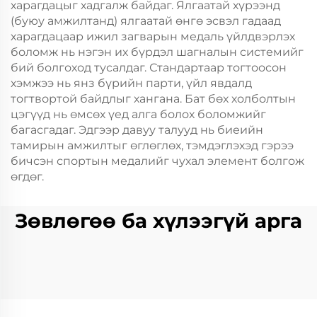
харагдацыг хадгалж байдаг. Ялгаатай хүрээнд
(буюу амжилтанд) ялгаатай өнгө эсвэл гадаад
харагдацаар ижил загварын медаль үйлдвэрлэх
боломж нь нэгэн их бүрдэл шагналын системийг
бий болгоход тусалдаг. Стандартаар тогтоосон
хэмжээ нь янз бүрийн парти, үйл явдалд
тогтвортой байдлыг хангана. Бат бөх холболтын
цэгүүд нь өмсөх үед алга болох боломжийг
багасгадаг. Эдгээр давуу талууд нь биеийн
тамирын амжилтыг өглөглөх, тэмдэглэхэд гэрээ
бичсэн спортын медалийг чухал элемент болгож
өгдөг.
Зөвлөгөө ба хүлээгүй арга