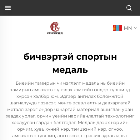
MN
бичвэртэй спортын
медаль
Биеийн тамирын чимэглэлт медаль нь биеийн
тамирын амжилтыг үнэлэх хамгийн өндөр түвшинд
хүрсэн хэлбэр юм. Эдгээр ангилах боломжтой
шагналуудыг зэвсэг, мөнгө эсвэл алтны давхаргатай
металл зэрэг өндөр чанартай материал ашиглан уран
хаадах урлаг, орчин үеийн нарийвчлалтай технологийг
хослуулан гардан бэлтгэдэг. Медаль дээрх нарийн
орчим, хувь хүний нэр, тэмцээний нэр, огноо,
амжилтын түвшин, лого эсвэл график зураглалыг