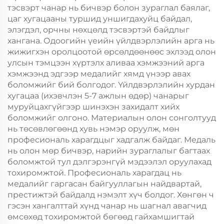
тэсвэрт чанар нь бичвэр болон зураглал баялаг,
цаг хугацааны туршид уншигдахуйц байдал,
элэгдэл, орчны нөхцөлд тэсвэртэй байдлыг
хангана. Одоогийн үеийн үйлдвэрлэлийн арга нь
жижигхэн оролцоотой өрсөлдөөнөөс эхлээд олон
улсын тэмцээн хүртэлх аливаа хэмжээний арга
хэмжээнд эдгээр медалийг хямд үнээр авах
боломжийг бий болгодог. Үйлдвэрлэлийн хурдан
хугацаа (ихэвчлэн 5-7 ажлын өдөр) чанарыг
муруйцахгүйгээр шинэхэн захидалт хийх
боломжийг олгоно. Материалын олон сонголтууд
нь төсөвлөгөөнд хувь нэмэр оруулж, мөн
професиональ харагдцыг хадгалж байдаг. Медаль
нь олон мөр бичвэр, нарийн зураглалыг багтаах
боломжтой тул дэлгэрэнгүй мэдээлэл оруулахад
тохиромжтой. Професиональ харагдац нь
медалийг гаргасан байгууллагын найдвартай,
престижтэй байдалд нэмэлт хүч болдог. Хөнгөн ч
гэсэн хангалттай хүнд чанар нь шагнал авагчид
өмсөхөд тохиромжтой бөгөөд гайхамшигтай