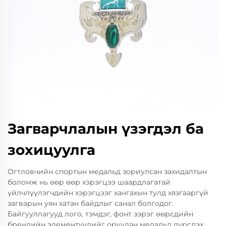
Загварчлалын үзэгдэл ба
зохицуулга
Огтловчийн спортын медальд зориулсан захидалтын
боломж нь өөр өөр хэрэгцээ шаардлагатай
үйлчлүүлэгчдийн хэрэгцээг хангахын тулд хязгааргүй
загварын уян хатан байдлыг санал болгодог.
Байгууллагууд лого, тэмдэг, фонт зэрэг өөрсдийн
брендийн элементүүдийг оруулан медальд дүрслэх