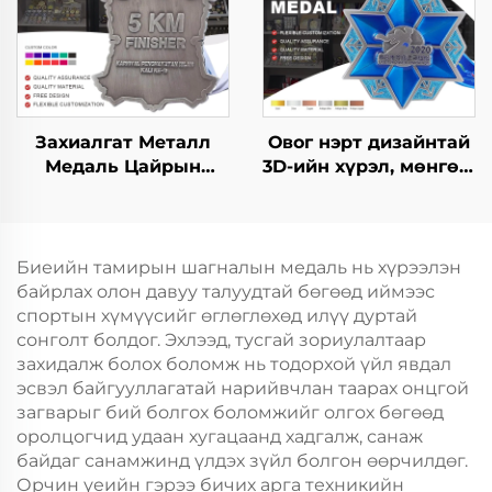
Медаль
Захиалгат Металл
Овог нэрт дизайнтай
Медаль Цайрын
3D-ийн хүрэл, мөнгөн,
Хайлш 3D 5К
алтны спорт медаль,
Марафон Футболын
шагнал,
Өрсөлдөөний
хүндэтгэлийн медаль
Финишерийн Шагнал
Биеийн тамирын шагналын медаль нь хүрээлэн
Спортын Медаль
байрлах олон давуу талуудтай бөгөөд иймээс
спортын хүмүүсийг өглөглөхөд илүү дуртай
сонголт болдог. Эхлээд, тусгай зориулалтаар
захидалж болох боломж нь тодорхой үйл явдал
эсвэл байгууллагатай нарийвчлан таарах онцгой
загварыг бий болгох боломжийг олгох бөгөөд
оролцогчид удаан хугацаанд хадгалж, санаж
байдаг санамжинд үлдэх зүйл болгон өөрчилдөг.
Орчин үеийн гэрээ бичих арга техникийн