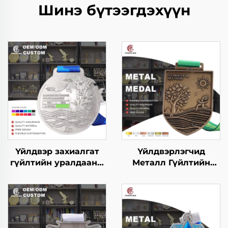
Шинэ бүтээгдэхүүн
Үйлдвэр захиалгат
Үйлдвэрлэгчид
гүйлтийн уралдааны
Металл Гүйлтийн
металл зоос
Финишерийн Медаль
Уралдааны марафон
Загварын Фан Ран
Уралдааны спортын
Марафоны
шагналын зооснууд
Өрсөлдөөний
аясыг нь оруулж
Спортын Металл