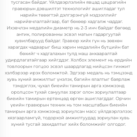
тусгасан байдаг. Үйлдвэрлэлийн явцад цацрагийн
гравюрын дэвшилтэт технологийг ашигладаг тул
нарийн төвөгтэй дэлгэрэнгүй мэдээллийг
нарийвчлалтайгаар, бат бөхөөр хадгалж чаддаг.
Ихэвчлэн медалийн диаметр нь 2-3 инч байдаг бөгөөд
антик, полированны эсвэл матын гадаргуутай
хувилбарууд байдаг. Гравюр хийх гүн нь зөвхөн
харагдах чадварыг биш харин медалийн бүтцийн бат
бөхийг ч хадгалахын тулд маш анхааралтай
удирдлагатайгаар хийгддэг. Холбох элемент нь ердийн
товлоорын гогцоо эсвэл шаардлагад нийцсэн гинжит
хэлбэрээр ирэх боломжтой. Эдгээр медаль нь тэмцээнд
хувь хүний амжилтыг үнэлэх, багийн ялалтыг баярлаж
тэмдэглэх, чухал биеийн тамирын арга хэмжээнд
оролцсон тухай сануулах зэрэг олон зориулалтаар
биеийн тамирын ертөнцөд өргөн ашиглагддаг. Орчин
үеийн гравюрын техник нь том масштабын биеийн
тамирын арга хэмжээнд зориулсан масс үйлдвэрлэлээс
хязгаарламгүй, тодорхой амжилтуудад зориулан хувь
хүний тусгай захидалтыг хийх боломжийг олгодог.