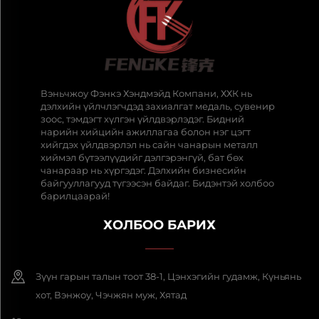
Вэньчжоу Фэнкэ Хэндмэйд Компани, ХХК нь
дэлхийн үйлчлэгчдэд захиалгат медаль, сувенир
зоос, тэмдэгт хүлгэн үйлдвэрлэдэг. Бидний
нарийн хийцийн ажиллагаа болон нэг цэгт
хийгдэх үйлдвэрлэл нь сайн чанарын металл
хиймэл бүтээлүүдийг дэлгэрэнгүй, бат бөх
чанараар нь хүргэдэг. Дэлхийн бизнесийн
байгууллагууд түгээсэн байдаг. Бидэнтэй холбоо
барилцаарай!
ХОЛБОО БАРИХ
Зүүн гарын талын тоот 38-1, Цэнхэгийн гудамж, Күньянь
хот, Вэнжоу, Чэчжян муж, Хятад