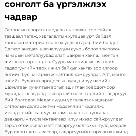
сонголт ба үргэлжлэх
чадвар
Огтлолын спортын медаль нь зөвхөн гоо сайхан
таашаал татаж, хадгалалтын хугацаа урт байдал
хангасан материал сонгох үндсэн дээр бий болдог.
Эдгээр анхдагч шагналуудын суурь болох томоохон
чанарын металлуудад алаг, цайрын хайлш, мөнгөн
шигэвэр зэрэг орно. Суурь материалыг нягтшил,
гадаргуугийн төрх ижил байхыг хангах зорилгоор
энгийн бус чанарын хяналтанд хамруулдаг. Алт, мөнгө,
зэсийн будагны процессын хувьд илүү нарийн
цахилгаан хучилтын аргыг ашиглан хоёрдогчоор
муридаг, элэгдэлд тэсвэртэй нэгэн төрлийн гадаргууг
бий болгодог. Медалиудын үргэлжлэх чадварыг
огтлолын дэлгэрэнгүй мэдээллийг хадгалж,
исэлдэлтийг саатуулах хамгаалалтын тунгалаг
давхаргын тусламжтайгаар илүү ихээр сайжруулдаг.
Гэрэл отой эсвэл матт гадаргуу болгохын тулд медаль
бүр олон шатны засвар, гадаргуугийн төрх өгөх ажилд