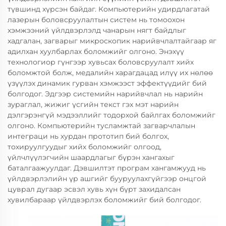
түвшинд хүрсэн байдаг. Компьютерийн удирдлагатай
лазерын боловсруулалтын систем нь томоохон
хэмжээний үйлдвэрлэлд чанарын нягт байдлыг
хадгалан, загварыг микроскопик нарийвчлалтайгаар яг
адилхан хуулбарлах боломжийг олгоно. Энэхүү
технологиор гүнгээр хувьсах боловсруулалт хийх
боломжтой болж, медалийн харагдацад илүү их нөлөө
үзүүлэх динамик гурван хэмжээст эффектүүдийг бий
болгодог. Эдгээр системийн нарийвчлал нь нарийн
зураглал, жижиг үсгийн текст гэх мэт нарийн
дэлгэрэнгүй мэдээллийг тодорхой байлгах боломжийг
олгоно. Компьютерийн тусламжтай загварчлалын
интеграци нь хурдан прототип бий болгох,
тохируулгуудыг хийх боломжийг олгоод,
үйлчлүүлэгчийн шаардлагыг бүрэн хангахыг
баталгаажуулдаг. Дэвшилтэт програм хангамжууд нь
үйлдвэрлэлийн үр ашгийг бууруулахгүйгээр онцгой
цуврал дугаар эсвэл хувь хүн бүрт захидалсан
хувилбараар үйлдвэрлэх боломжийг бий болгодог.