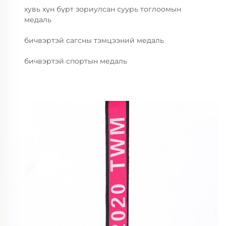
хувь хүн бүрт зориулсан суурь тоглоомын
медаль
бичвэртэй сагсны тэмцээний медаль
бичвэртэй спортын медаль