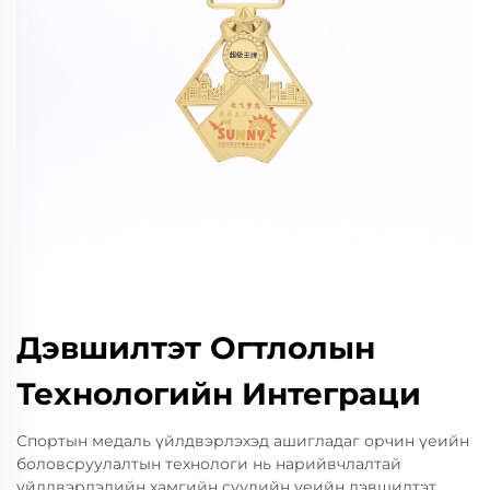
Дэвшилтэт Огтлолын
Технологийн Интеграци
Спортын медаль үйлдвэрлэхэд ашигладаг орчин үеийн
боловсруулалтын технологи нь нарийвчлалтай
үйлдвэрлэлийн хамгийн сүүлийн үеийн дэвшилтэт