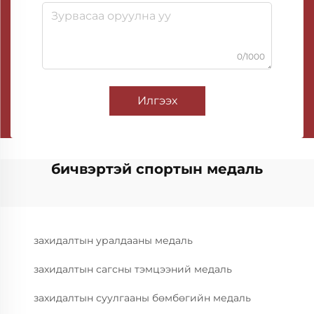
0/1000
Илгээх
бичвэртэй спортын медаль
захидалтын уралдааны медаль
захидалтын сагсны тэмцээний медаль
захидалтын суулгааны бөмбөгийн медаль