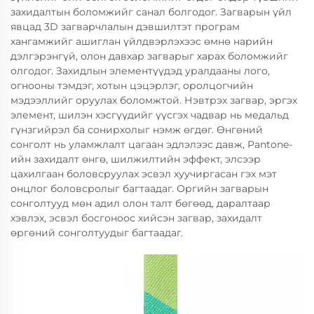
захидалтын боломжийг санал болгодог. Загварын үйл
явцад 3D загварчлалын дэвшилтэт програм
хангамжийг ашиглан үйлдвэрлэхээс өмнө нарийн
дэлгэрэнгүй, олон давхар загварыг харах боломжийг
олгодог. Захидлын элементүүдэд уралдааны лого,
огнооны тэмдэг, хотын цэцэрлэг, оролцогчийн
мэдээллийг оруулах боломжтой. Нэвтрэх загвар, эргэх
элемент, шилэн хэсгүүдийг үүсгэх чадвар нь медальд
гүнзгийрэл ба сонирхолыг нэмж өгдөг. Өнгөний
сонголт нь уламжлалт цагаан эдлэлээс давж, Pantone-
ийн захидалт өнгө, шилжилтийн эффект, элсээр
цахилгаан боловсруулах эсвэл хуучиргасан гэх мэт
онцлог боловсролыг багтаадаг. Оргийн загварын
сонголтууд мөн адил олон талт бөгөөд, даралтаар
хэвлэх, эсвэл босгоноос хийсэн загвар, захидалт
өргөний сонголтуудыг багтаадаг.