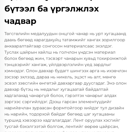
бүтээл ба үргэлжлэх
чадвар
Төгсгөлийн медалуудын онцгой чанар нь урт хугацаанд
даахь бөгөөд харагдахуйц татамжийг хангах зорилгоор
анхааралтайгаар сонгосон материалсаас эхэлдэг.
Туслах цайрын хайлш нь голчлон үндсэн материал
болох бөгөөд жин, тэсвэрт чанарын хувьд тохиромжтой
тэнцвэрийг хангаж, үйлдвэрлэлийн үед зардлыг
хэмнэдэг. Олон давхар будагт шингээх арга нь ихэвчлэн
зэсээр эхлээд, дараа нь никель, эцэст нь алт, мөнгө
эсвэл зэвсгийн өнгөтэй давхаргаар дуусгадаг. Энэ олон
давхар бүтэц нь медалыг хугацаатай байдалтай
хадгалахад чанаргүй болох, гэрэлтэх чанарыг алдах
зэргээс сэргийлдэг. Дээш гарсан элементүүдийг
нарийвчлан зураасан формтойгоор хийдэг тул дизайн
нь нарийн, тодорхой байдаг бөгөөд цаг хугацааны
туршид хэвээрээ хадгалагддаг. Лент оруулах хэсгийг
тусгай бэхэлгээтэй болгож, лентийг өөрөө цайрсан,