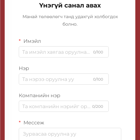
Үнэгүй санал авах
Манай төлөөлөгч танд удахгүй холбогдох
болно.
Имэйл
0/100
Нэр
0/100
Компанийн нэр
0/200
Мессеж