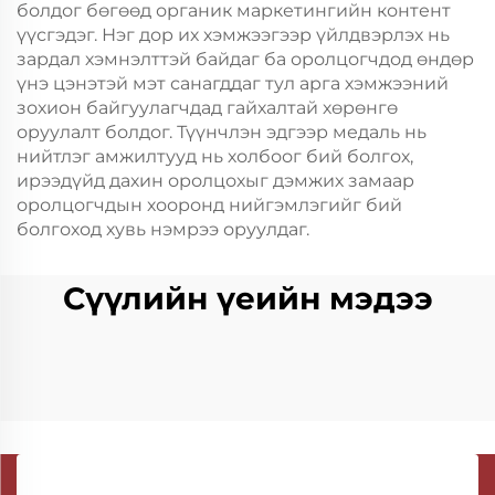
болдог бөгөөд органик маркетингийн контент
үүсгэдэг. Нэг дор их хэмжээгээр үйлдвэрлэх нь
зардал хэмнэлттэй байдаг ба оролцогчдод өндөр
үнэ цэнэтэй мэт санагддаг тул арга хэмжээний
зохион байгуулагчдад гайхалтай хөрөнгө
оруулалт болдог. Түүнчлэн эдгээр медаль нь
нийтлэг амжилтууд нь холбоог бий болгох,
ирээдүйд дахин оролцохыг дэмжих замаар
оролцогчдын хооронд нийгэмлэгийг бий
болгоход хувь нэмрээ оруулдаг.
Сүүлийн үеийн мэдээ