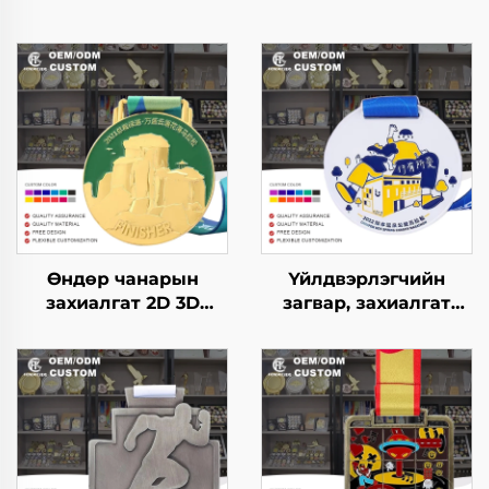
Өндөр чанарын
Үйлдвэрлэгчийн
захиалгат 2D 3D
загвар, захиалгат
гүйлтийн шагнал
лого, цайр хайлшны
спортын металл
металл медаль, 3D
медаль захиалгат
гүйх, үнэхээр,
марафоны гүйгчдийн
марафонд
спортын медаль
оролцогчдын
спортын медаль