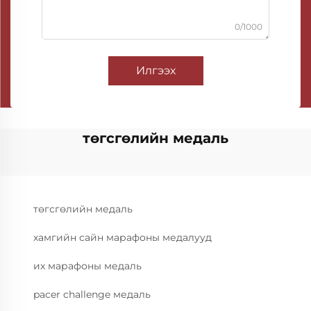
0/1000
Илгээх
төгсгөлийн медаль
төгсгөлийн медаль
хамгийн сайн марафоны медалууд
их марафоны медаль
pacer challenge медаль