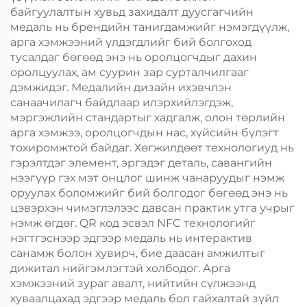
байгуулалтын хувьд захидалт дуусгагчийн
медаль нь брендийн танигдамжийг нэмэгдүүлж,
арга хэмжээний үлдэгдлийг бий болгоход
тусалдаг бөгөөд энэ нь оролцогчдыг дахин
оролцуулах, ам суурин зар сурталчилгааг
дэмжидэг. Медалийн дизайн ихэвчлэн
санаачилагч байдлаар илэрхийлэгдэж,
мэргэжлийн стандартыг хадгалж, олон төрлийн
арга хэмжээ, оролцогчдын нас, хүйсийн бүлэгт
тохиромжтой байдаг. Хөгжилдөөт технологиуд нь
гэрэлтдэг элемент, эргэдэг деталь, савангийн
нээгүүр гэх мэт онцлог шинж чанаруудыг нэмж
оруулах боломжийг бий болгодог бөгөөд энэ нь
цэвэрхэн чимэглэлээс давсан практик утга учрыг
нэмж өгдөг. QR код эсвэл NFC технологийг
нэгтгэснээр эдгээр медаль нь интерактив
санамж болон хувирч, бие даасан амжилтыг
дижитал нийгэмлэгтэй холбодог. Арга
хэмжээний зураг авалт, нийтийн сүлжээнд
хуваалцахад эдгээр медаль бол гайхалтай зүйл