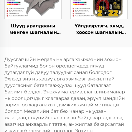
Шууд уралдааны
Үйлдвэрлэгч, хямд,
мөнгөн шагналын
хоосон шагналын
медаль, захиалгат
медаль, захиалгат
спортын уралдааны
дизайны марафон,
марафон гүйх
гүйлтийн металл
спортын
спортын медаль
Дуусгагчийн медаль нь арга хэмжээний зохион
тэмдэглэгээний
байгуулагчид болон оролцогчдод илүүд
медаль
дутагдалгүй давуу талуудыг санал болгодог.
Эхлээд энэ нь хэцүү арга хэмжээг амжилттай
дуусгасныг баталгаажуулах шууд баталгаат
баримт болдог. Энэхүү материаллаг шинж чанар
нь оролцогчдыг хязгаараа даван, эрүүл мэндийн
зорилгоо хадгалахыг дэмжих хүчтэй мотиваци
болдог. Медалийн бат бөх чанар нь удаан
хугацаанд түүнийг гялалзсан байдлаар хадгалж,
авагчид анхаарлыг татаж, амжилтаа бахархалтай
үзүүлэх боломжийг олгодог. Зохион