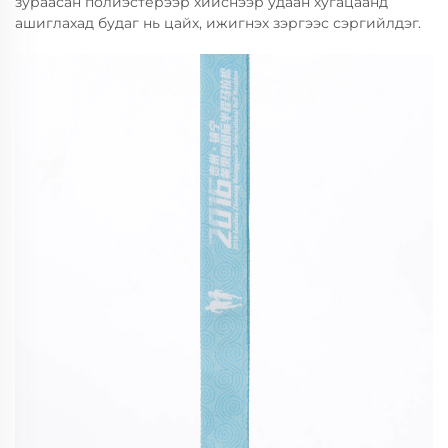
зураасан полиэстерээр хийснээр удаан хугацаанд
ашиглахад будаг нь цайх, ижигнэх зэргээс сэргийлдэг.