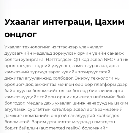
Ухаалаг интеграци, Цахим
онцлог
Ухаалаг технологийг нэгтгэснээр уламжлалт
дуусаагчийн медальд зориулсан орчин үеийн санамж
болгон хувиргана. Нэгтгэгдсэн QR код эсвэл NFC чип нь
оролцогчдыг тэдний үзүүлэлт, замын зураглал, арга
хэмжээний зургууд зэрэг хувийн тохируулгатай
дижитал агууламжид холбодог. Энэхүү технологи нь
оролцогчдод амжилтаа мөчлөн өөр өөр платформ дээр
байршуулах боломжийг олгох бөгөөд бие физик арга
хэмжээнүүдийг тойрон орших дижитал нийгмийг бий
болгодог. Медаль дахь ухаалаг шинж чанарууд нь цахим
агууламж, сургалтын хөтөлбөр эсвэл арга хэмжээний
дэмжигч компанийн онцгой саналуудтай холбогдох
боломжтой. Зарим дэвшилтэт медальд нэмэгдсэн
бодит байдлын (augmented reality) боломжийг