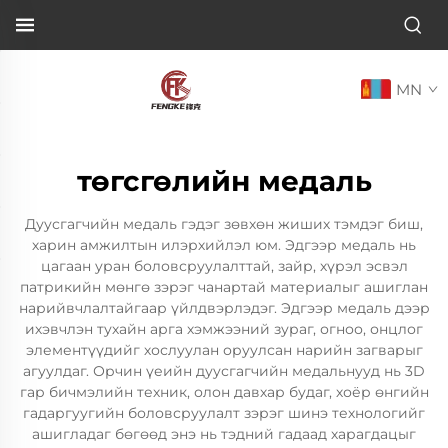
MN
төгсгөлийн медаль
Дуусгагчийн медаль гэдэг зөвхөн жиших тэмдэг биш,
харин амжилтын илэрхийлэл юм. Эдгээр медаль нь
цагаан уран боловсруулалттай, зайр, хүрэл эсвэл
патрикийн мөнгө зэрэг чанартай материалыг ашиглан
нарийвчлалтайгаар үйлдвэрлэдэг. Эдгээр медаль дээр
ихэвчлэн тухайн арга хэмжээний зураг, огноо, онцлог
элементүүдийг хослуулан оруулсан нарийн загварыг
агуулдаг. Орчин үеийн дуусгагчийн медальнууд нь 3D
гар бичмэлийн техник, олон давхар будаг, хоёр өнгийн
гадаргуугийн боловсруулалт зэрэг шинэ технологийг
ашигладаг бөгөөд энэ нь тэдний гадаад харагдацыг