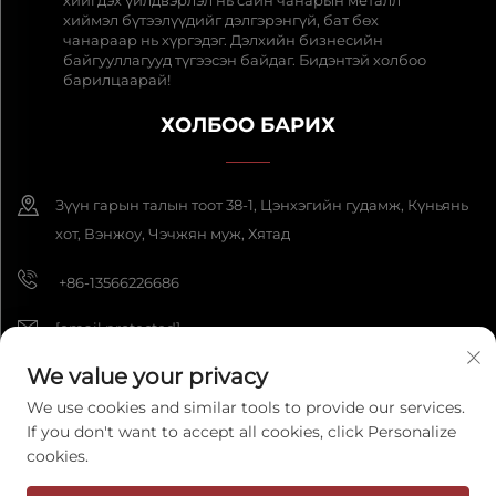
хиймэл бүтээлүүдийг дэлгэрэнгүй, бат бөх
чанараар нь хүргэдэг. Дэлхийн бизнесийн
байгууллагууд түгээсэн байдаг. Бидэнтэй холбоо
барилцаарай!
ХОЛБОО БАРИХ
Зүүн гарын талын тоот 38-1, Цэнхэгийн гудамж, Күньянь
хот, Вэнжоу, Чэчжян муж, Хятад
+86-13566226686
[email protected]
We value your privacy
We use cookies and similar tools to provide our services.
Бүх эрх нь Хамгаалагдсан 2025 Wenzhou Fengke Crafts Co., Ltd.
If you don't want to accept all cookies, click Personalize
компаний эрх зүйн бүх эрхийг хуваалцана.
Нууцлалын бодлого
cookies.