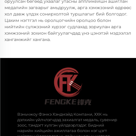
оруулсан бөгөөд ухаалаг утасны аппликейшн ашиглан
медалийн загварыг амьдруулж, арга хэмжээний өдрөөс
хол давж үлдэх сонирхолтой туршлагыг бий болгодог.
Цахим нэгтгэл нь оролцогчийн оролцоо болон
нийтийн сүлжээний хүрээг судлахад зориулан арга
хэмжээний зохион байгуулагчдад үнэ цэнэтэй мэдээлэл
хангамжийг хангана.
Вэньчжоу Фэнкэ Хэндмэйд Компани, ХХК нь
дэлхийн үйлчлэгчдэд захиалгат медаль, сувенир
зоос, тэмдэгт хүлгэн үйлдвэрлэдэг. Бидний
нарийн хийцийн ажиллагаа болон нэг цэгт
хийгдэх үйлдвэрлэл нь сайн чанарын металл