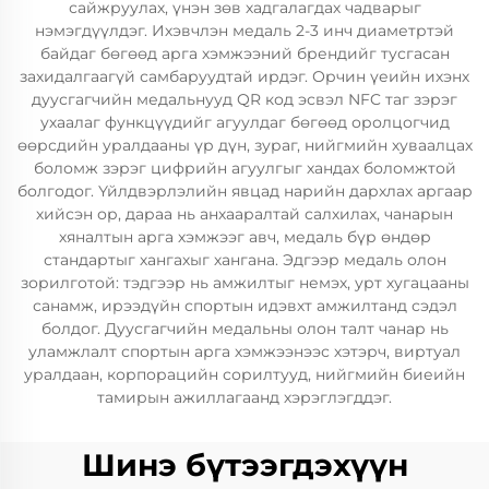
сайжруулах, үнэн зөв хадгалагдах чадварыг
нэмэгдүүлдэг. Ихэвчлэн медаль 2-3 инч диаметртэй
байдаг бөгөөд арга хэмжээний брендийг тусгасан
захидалгаагүй самбаруудтай ирдэг. Орчин үеийн ихэнх
дуусгагчийн медальнууд QR код эсвэл NFC таг зэрэг
ухаалаг функцүүдийг агуулдаг бөгөөд оролцогчид
өөрсдийн уралдааны үр дүн, зураг, нийгмийн хуваалцах
боломж зэрэг цифрийн агуулгыг хандах боломжтой
болгодог. Үйлдвэрлэлийн явцад нарийн дархлах аргаар
хийсэн ор, дараа нь анхааралтай салхилах, чанарын
хяналтын арга хэмжээг авч, медаль бүр өндөр
стандартыг хангахыг хангана. Эдгээр медаль олон
зорилготой: тэдгээр нь амжилтыг немэх, урт хугацааны
санамж, ирээдүйн спортын идэвхт амжилтанд сэдэл
болдог. Дуусгагчийн медальны олон талт чанар нь
уламжлалт спортын арга хэмжээнээс хэтэрч, виртуал
уралдаан, корпорацийн сорилтууд, нийгмийн биеийн
тамирын ажиллагаанд хэрэглэгддэг.
Шинэ бүтээгдэхүүн