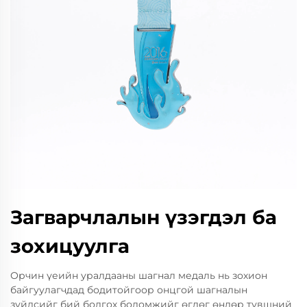
Загварчлалын үзэгдэл ба
зохицуулга
Орчин үеийн уралдааны шагнал медаль нь зохион
байгуулагчдад бодитойгоор онцгой шагналын
зүйлсийг бий болгох боломжийг өгдөг өндөр түвшний