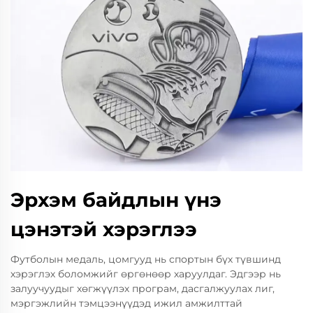
Эрхэм байдлын үнэ
цэнэтэй хэрэглээ
Футболын медаль, цомгууд нь спортын бүх түвшинд
хэрэглэх боломжийг өргөнөөр харуулдаг. Эдгээр нь
залуучуудыг хөгжүүлэх програм, дасгалжуулах лиг,
мэргэжлийн тэмцээнүүдэд ижил амжилттай