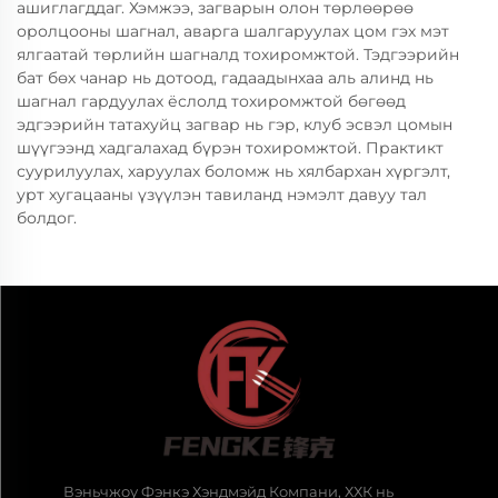
ашиглагддаг. Хэмжээ, загварын олон төрлөөрөө
оролцооны шагнал, аварга шалгаруулах цом гэх мэт
ялгаатай төрлийн шагналд тохиромжтой. Тэдгээрийн
бат бөх чанар нь дотоод, гадаадынхаа аль алинд нь
шагнал гардуулах ёслолд тохиромжтой бөгөөд
эдгээрийн татахуйц загвар нь гэр, клуб эсвэл цомын
шүүгээнд хадгалахад бүрэн тохиромжтой. Практикт
суурилуулах, харуулах боломж нь хялбархан хүргэлт,
урт хугацааны үзүүлэн тавиланд нэмэлт давуу тал
болдог.
Вэньчжоу Фэнкэ Хэндмэйд Компани, ХХК нь