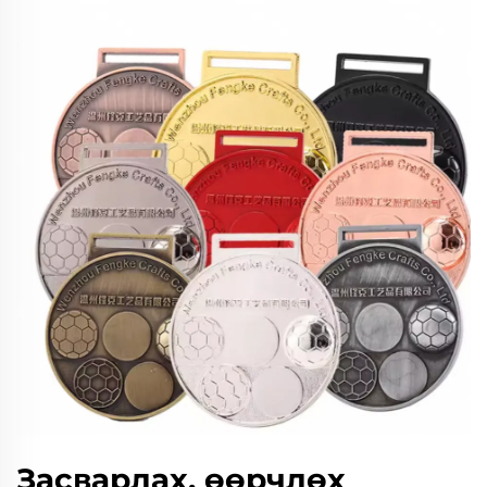
Засварлах, өөрчлөх