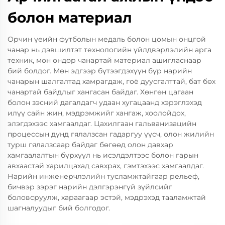
болон материал
Орчин үеийн футболын медаль болон цомын онцгой
чанар нь дэвшилтэт технологийн үйлдвэрлэлийн арга
техник, мөн өндөр чанартай материал ашигласнаар
бий болдог. Мөн эдгээр бүтээгдэхүүн бүр нарийн
чанарын шалгалтад хамрагдаж, гоё дуусгалттай, бат бөх
чанартай байдлыг хангасан байдаг. Хөнгөн цагаан
болон зэсний дагалдагч удаан хугацаанд хэрэглэхэд
илүү сайн жин, мэдрэмжийг хангаж, хоолойдох,
элэгдэхээс хамгаалдаг. Цахилгаан гальванизацийн
процессын дүнд гялалзсан гадаргуу үүсч, олон жилийн
турш гялалзсаар байдаг бөгөөд олон давхар
хамгаалалтын бүрхүүл нь исэлдэлтээс болон гарын
авхаастай харилцахад савхрах, гэмтэхээс хамгаалдаг.
Нарийн инженерчлэлийн тусламжтайгаар рельеф,
бичвэр зэрэг нарийн дэлгэрэнгүй зүйлсийг
боловсруулж, хараагаар эстэй, мэдрэхэд тааламжтай
шагналуудыг бий болгодог.