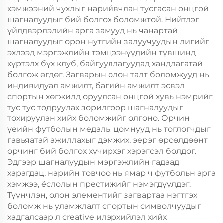
хэмжээний чухлыг нарийвчлан тусгасан онцгой
шагналуудыг бий болгох боломжтой. Нийтлэг
үйлдвэрлэлийн арга замууд нь чанартай
шагналуудыг орон нутгийн залуучуудын лигийг
эхлээд мэргэжлийн тэмцээнүүдийн түвшинд
хүртэлх бүх клуб, байгууллагуудад хандлагатай
болгож өгдөг. Загварын олон талт боломжууд нь
индивидуал амжилт, багийн амжилт эсвэл
спортын хөгжилд оруулсан онцгой хувь нэмрийг
тус тус тодруулах зорилгоор шагналуудыг
тохируулан хийх боломжийг олгоно. Орчин
үеийн футболын медаль, цомнууд нь тоглогчдыг
гавьяатай ажиллахыг дэмжих, эерэг өрсөлдөөнт
орчинг бий болгох хүчирхэг хэрэгсэл болдог.
Эдгээр шагналуудын мэргэжлийн гадаад
харагдац, нарийн товчоо нь ямар ч футбольн арга
хэмжээ, ёслолын престижийг нэмэгдүүлдэг.
Түүнчлэн, олон элементийг загвартаа нэгтгэх
боломж нь уламжлалт спортын символчуудыг
хадгалсаар л creative илэрхийлэл хийх