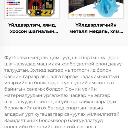
Үйлдвэрлэгч, хямд,
Үйлдвэрлэгчийн
хоосон шагналын
металл медаль, хямд
медаль, захиалгат
загвар, өөрийнхөө
дизайны марафон,
дизайнаар, хөл
гүйлтийн металл
бөмбөгийн марафон
спортын медаль
медаль, сувенир
Футболын медаль, цомнууд нь спортын хүндсэн
шагналуудад маш их ач холбогдолтой олон давуу
талуудтай. Эхлээд эдгээр нь тоглогчид болон
багийн гараар авч, алга гаргаж чадах амжилтын
илэрхийлэл болж өгдөг тул тэдний амжилтын
байнгын санамж болдог. Орчин үеийн
материалуудын үргэлжлэх чадвар нь эдгээр
шагналуудыг жил эцэсгүйгээр сайхан харагдах
боломжийг олгох бөгөөд спортын гавьяа
алдарыг урт хугацаагаар сануулах үйлчилгээтэй.
Захидалт хийх боломжоор байгууллагууд
өөрсдийн брендийн илэрхийлэл, арга