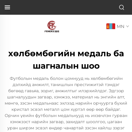
MN
хөлбөмбөгийн медаль ба
шагналын шоо
Футболын медаль болон цомнууд нь хөлбөмбөгийн
дэлхийд амжилт, танишлын престижитэй тэмдэг
бөгөөд гавьяа, зориг, амжилтыг илэрхийлдэг. Эдгээр
шагналуудын загвар, хэмжээ, материал нь энгийн алт,
мөнгө, зэсэн медальнаас эхлээд нарийн орчуурга бүхий
кристал эсвэл металл цом хүртэл өөр өөр байдаг.
Орчин үеийн футболын медальнууд нь ихэвчлэн гурван
хэмжээст нарийн загвар, захидалт шоолгоо, цагаан
уран ширэм эсвэл өндөр чанартай зэсэн хайлш зэрэг