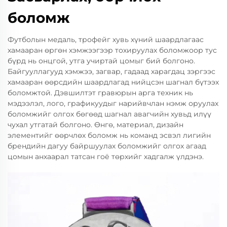
боломж
Футболын медаль, трофейг хувь хүний шаардлагаас
хамааран өргөн хэмжээгээр тохируулах боломжоор тус
бүрд нь онцгой, утга учиртай цомыг бий болгоно.
Байгууллагууд хэмжээ, загвар, гадаад харагдац зэргээс
хамааран өөрсдийн шаардлагад нийцсэн шагнал бүтээх
боломжтой. Дэвшилтэт гравюрын арга техник нь
мэдээлэл, лого, графикуудыг нарийвчлан нэмж оруулах
боломжийг олгох бөгөөд шагнал авагчийн хувьд илүү
чухал утгатай болгоно. Өнгө, материал, дизайн
элементийг өөрчлөх боломж нь команд эсвэл лигийн
брендийн дагуу байршуулах боломжийг олгох агаад
цомын анхаарал татсан гоё төрхийг хадгалж үлдэнэ.