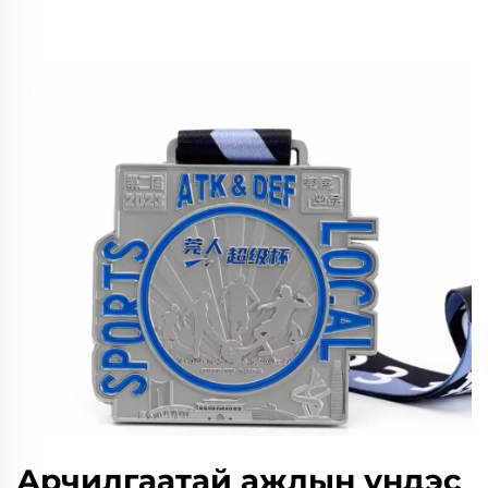
Арчилгаатай ажлын үндэс