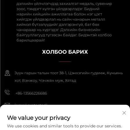
дэлхийн үйлчлэгчдэд захиалгат медаль, сувенир
зоос, тэмдэгт хүлгэн үйлдвэрлэдэг. Бидний
нарийн хийцийн ажиллагаа болон нэг цэгт
хийгдэх үйлдвэрлэл нь сайн чанарын металл
хиймэл бүтээлүүдийг дэлгэрэнгүй, бат бөх
чанараар нь хүргэдэг. Дэлхийн бизнесийн
байгууллагууд түгээсэн байдаг. Бидэнтэй холбоо
барилцаарай!
ХОЛБОО БАРИХ
Зүүн гарын талын тоот 38-1, Цэнхэгийн гудамж, Күньянь
хот, Вэнжоу, Чэчжян муж, Хятад
+86-13566226686
[email protected]
We value your privacy
We use cookies and similar tools to provide our services.