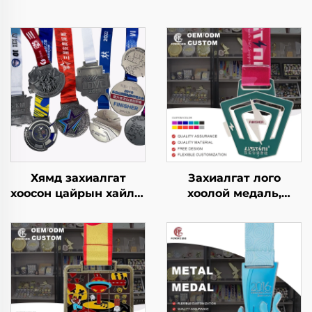
Хямд захиалгат
Захиалгат лого
хоосон цайрын хайлш
хоолой медаль,
3D алтан шагналын
спортын баяр
медаль, марафоны
наадмын 3D металл
газар зүүний
марафоны
захиалгат спортын
гүйцэтгэгчийн
металл медаль
спортын медаль