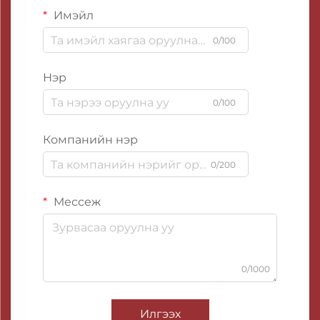
Имэйл
0/100
Нэр
0/100
Компанийн нэр
0/200
Мессеж
0/1000
Илгээх