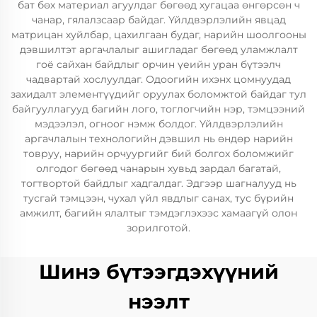
бат бөх материал агуулдаг бөгөөд хугацаа өнгөрсөн ч
чанар, гялалзсаар байдаг. Үйлдвэрлэлийн явцад
матрицан хуйлбар, цахилгаан будаг, нарийн шоолгооны
дэвшилтэт аргачлалыг ашигладаг бөгөөд уламжлалт
гоё сайхан байдлыг орчин үеийн уран бүтээлч
чадвартай хослуулдаг. Одоогийн ихэнх цомнуудад
захидалт элементүүдийг оруулах боломжтой байдаг тул
байгууллагууд багийн лого, тоглогчийн нэр, тэмцээний
мэдээлэл, огноог нэмж болдог. Үйлдвэрлэлийн
аргачлалын технологийн дэвшил нь өндөр нарийн
товруу, нарийн орчуургийг бий болгох боломжийг
олгодог бөгөөд чанарын хувьд зардал багатай,
тогтвортой байдлыг хадгалдаг. Эдгээр шагналууд нь
тусгай тэмцээн, чухал үйл явдлыг санах, тус бүрийн
амжилт, багийн ялалтыг тэмдэглэхээс хамаагүй олон
зорилготой.
Шинэ бүтээгдэхүүний
нээлт