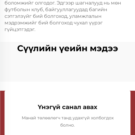
боломжийг олгодог. Эдгээр шагналууд нь мөн
футболын клуб, байгууллагуудад багийн
сэтгэлзүйг бий болгоход, уламжлалын
мэдрэмжийг бий болгоход чухал үүрэг
гүйцэтгэдэг.
Сүүлийн үеийн мэдээ
Үнэгүй санал авах
Манай төлөөлөгч танд удахгүй холбогдох
болно.