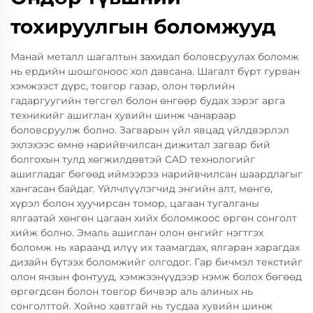
тохируулгын боломжууд
Манай металл шагалтын захидал боловсруулах боломж
нь ердийн шошгоноос хол давсана. Шагалт бүрт гурван
хэмжээст дүрс, товгор газар, олон төрлийн
гадаргуугийн төгсгөл болон өнгөөр будах зэрэг арга
техникийг ашиглан хувийн шинж чанараар
боловсруулж болно. Загварын үйл явцад үйлдвэрлэл
эхлэхээс өмнө нарийвчилсан дижитал загвар бий
болгохын тулд хөгжилдөвтэй CAD технологийг
ашигладаг бөгөөд иймээрээ нарийвчилсан шаардлагыг
хангасан байдаг. Үйлчлүүлэгчид энгийн алт, мөнгө,
хүрэл болон хуучирсан томор, цагаан тугалганы
ялгаатай хөнгөн цагаан хийх боломжоос өргөн сонголт
хийж болно. Эмаль ашиглан олон өнгийг нэгтгэх
боломж нь хараанд илүү их таамагдах, ялгаран харагдах
дизайн бүтээх боломжийг олгодог. Гар бичмэл текстийг
олон янзын фонтууд, хэмжээнүүдээр нэмж болох бөгөөд
өргөгдсөн болон товгор бичвэр аль алиных нь
сонголттой. Хойно хавтгай нь тусдаа хувийн шинж