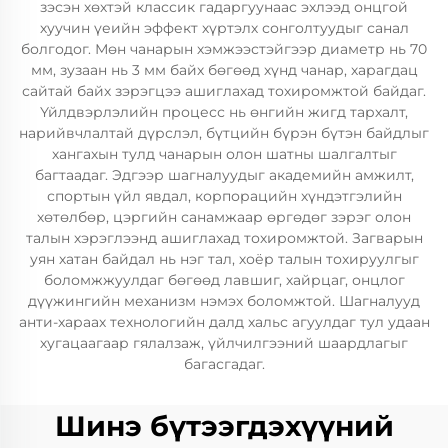
зэсэн хөхтэй классик гадаргуунаас эхлээд онцгой
хуучин үеийн эффект хүртэлх сонголтуудыг санал
болгодог. Мөн чанарын хэмжээстэйгээр диаметр нь 70
мм, зузаан нь 3 мм байх бөгөөд хүнд чанар, харагдац
сайтай байх зэрэгцээ ашиглахад тохиромжтой байдаг.
Үйлдвэрлэлийн процесс нь өнгийн жигд тархалт,
нарийвчлалтай дүрслэл, бүтцийн бүрэн бүтэн байдлыг
хангахын тулд чанарын олон шатны шалгалтыг
багтаадаг. Эдгээр шагналуудыг академийн амжилт,
спортын үйл явдал, корпорацийн хүндэтгэлийн
хөтөлбөр, цэргийн санамжаар өргөдөг зэрэг олон
талын хэрэглээнд ашиглахад тохиромжтой. Загварын
уян хатан байдал нь нэг тал, хоёр талын тохируулгыг
боломжжуулдаг бөгөөд лавшиг, хайрцаг, онцлог
дүүжингийн механизм нэмэх боломжтой. Шагналууд
анти-хараах технологийн далд хальс агуулдаг тул удаан
хугацаагаар гялалзаж, үйлчилгээний шаардлагыг
багасгадаг.
Шинэ бүтээгдэхүүний