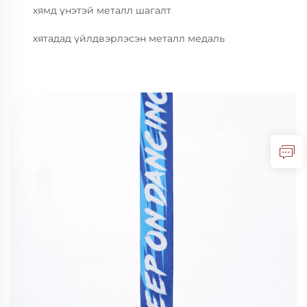
хямд үнэтэй металл шагалт
хятадад үйлдвэрлэсэн металл медаль