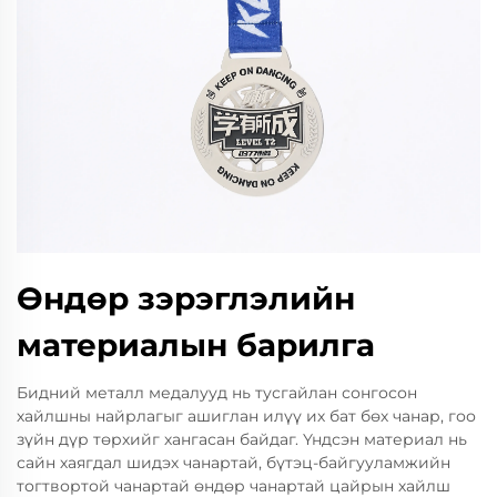
Өндөр зэрэглэлийн
материалын барилга
Бидний металл медалууд нь тусгайлан сонгосон
хайлшны найрлагыг ашиглан илүү их бат бөх чанар, гоо
зүйн дүр төрхийг хангасан байдаг. Үндсэн материал нь
сайн хаягдал шидэх чанартай, бүтэц-байгууламжийн
тогтвортой чанартай өндөр чанартай цайрын хайлш