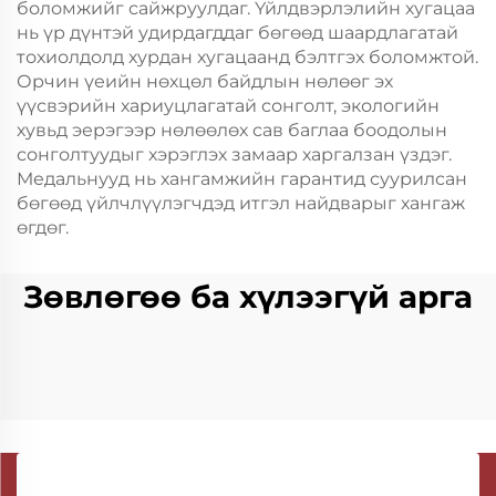
боломжийг сайжруулдаг. Үйлдвэрлэлийн хугацаа
нь үр дүнтэй удирдагддаг бөгөөд шаардлагатай
тохиолдолд хурдан хугацаанд бэлтгэх боломжтой.
Орчин үеийн нөхцөл байдлын нөлөөг эх
үүсвэрийн хариуцлагатай сонголт, экологийн
хувьд эерэгээр нөлөөлөх сав баглаа боодолын
сонголтуудыг хэрэглэх замаар харгалзан үздэг.
Медальнууд нь хангамжийн гарантид суурилсан
бөгөөд үйлчлүүлэгчдэд итгэл найдварыг хангаж
өгдөг.
Зөвлөгөө ба хүлээгүй арга