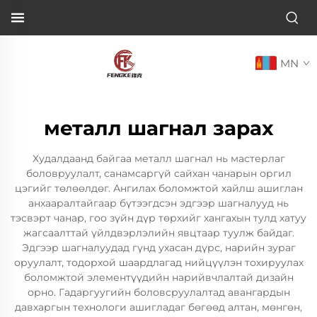
MN
металл шагнал зарах
Худалдаанд байгаа металл шагнал нь мастерлаг
боловруулалт, санамсаргүй сайхан чанарын оргил
цэгийг төлөөлдөг. Ангилах боломжтой хайлш ашиглан
анхааралтайгаар бүтээгдсэн эдгээр шагналууд нь
тэсвэрт чанар, гоо зүйн дүр төрхийг хангахын тулд хатуу
жагсаалттай үйлдвэрлэлийн явцтаар туулж байдаг.
Эдгээр шагналуудад гүнд ухасан дүрс, нарийн зураг
оруулалт, тодорхой шаардлагад нийцүүлэн тохируулах
боломжтой элементүүдийн нарийвчлалтай дизайн
орно. Гадаргуугийн боловсруулалтад авангардын
давхаргын технологи ашигладаг бөгөөд алтан, мөнгөн,