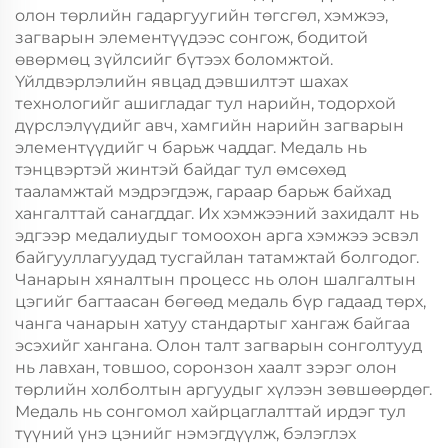
олон төрлийн гадаргуугийн төгсгөл, хэмжээ,
загварын элементүүдээс сонгож, бодитой
өвөрмөц зүйлсийг бүтээх боломжтой.
Үйлдвэрлэлийн явцад дэвшилтэт шахах
технологийг ашигладаг тул нарийн, тодорхой
дүрслэлүүдийг авч, хамгийн нарийн загварын
элементүүдийг ч барьж чаддаг. Медаль нь
тэнцвэртэй жинтэй байдаг тул өмсөхөд
тааламжтай мэдрэгдэж, гараар барьж байхад
хангалттай санагддаг. Их хэмжээний захидалт нь
эдгээр медалиудыг томоохон арга хэмжээ эсвэл
байгууллагуудад тусгайлан татамжтай болгодог.
Чанарын хяналтын процесс нь олон шалгалтын
цэгийг багтаасан бөгөөд медаль бүр гадаад төрх,
чанга чанарын хатуу стандартыг хангаж байгаа
эсэхийг хангана. Олон талт загварын сонголтууд
нь лавхан, товшоо, соронзон хаалт зэрэг олон
төрлийн холболтын аргуудыг хүлээн зөвшөөрдөг.
Медаль нь сонгомол хайрцаглалттай ирдэг тул
түүний үнэ цэнийг нэмэгдүүлж, бэлэглэх