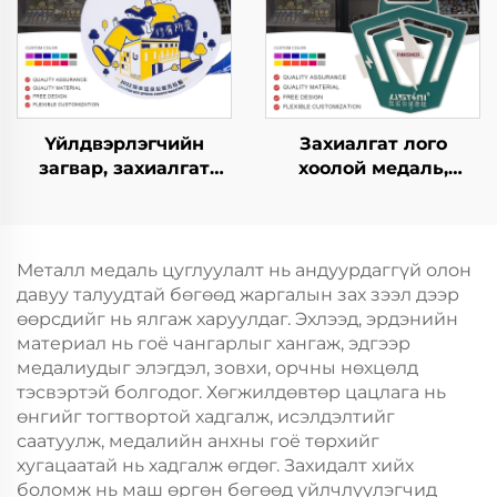
Үйлдвэрлэгчийн
Захиалгат лого
загвар, захиалгат
хоолой медаль,
лого, цайр хайлшны
спортын баяр
металл медаль, 3D
наадмын 3D металл
гүйх, үнэхээр,
марафоны
марафонд
гүйцэтгэгчийн
Металл медаль цуглуулалт нь андуурдаггүй олон
оролцогчдын
спортын медаль
давуу талуудтай бөгөөд жаргалын зах зээл дээр
спортын медаль
өөрсдийг нь ялгаж харуулдаг. Эхлээд, эрдэнийн
материал нь гоё чангарлыг хангаж, эдгээр
медалиудыг элэгдэл, зовхи, орчны нөхцөлд
тэсвэртэй болгодог. Хөгжилдөвтөр цацлага нь
өнгийг тогтвортой хадгалж, исэлдэлтийг
саатуулж, медалийн анхны гоё төрхийг
хугацаатай нь хадгалж өгдөг. Захидалт хийх
боломж нь маш өргөн бөгөөд үйлчлүүлэгчид