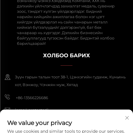
Вэньчжоу Фэнкэ Хэндмэйд Компани, ХХК нь
дэлхийн үйлчлэгчдэд захиалгат медаль, сувенир
зоос, тэмдэгт хүлгэн үйлдвэрлэдэг. Бидний
нарийн хийцийн ажиллагаа болон нэг цэгт
хийгдэх үйлдвэрлэл нь сайн чанарын металл
хиймэл бүтээлүүдийг дэлгэрэнгүй, бат бөх
чанараар нь хүргэдэг. Дэлхийн бизнесийн
байгууллагууд түгээсэн байдаг. Бидэнтэй холбоо
барилцаарай!
ХОЛБОО БАРИХ
Зүүн гарын талын тоот 38-1, Цэнхэгийн гудамж, Күньянь
хот, Вэнжоу, Чэчжян муж, Хятад
+86-13566226686
[email protected]
We value your privacy
We use cookies and similar tools to provide our services.