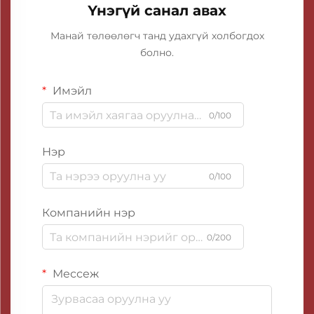
Үнэгүй санал авах
Манай төлөөлөгч танд удахгүй холбогдох
болно.
Имэйл
0/100
Нэр
0/100
Компанийн нэр
0/200
Мессеж