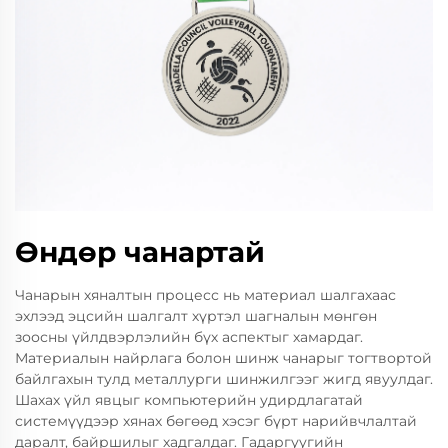
Өндөр чанартай
Чанарын хяналтын процесс нь материал шалгахаас
эхлээд эцсийн шалгалт хүртэл шагналын мөнгөн
зоосны үйлдвэрлэлийн бүх аспектыг хамардаг.
Материалын найрлага болон шинж чанарыг тогтвортой
байлгахын тулд металлурги шинжилгээг жигд явуулдаг.
Шахах үйл явцыг компьютерийн удирдлагатай
системүүдээр хянах бөгөөд хэсэг бүрт нарийвчлалтай
даралт, байршилыг хадгалдаг. Гадаргуугийн