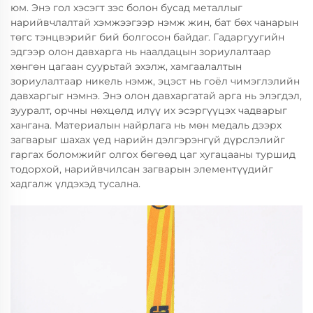
юм. Энэ гол хэсэгт зэс болон бусад металлыг
нарийвчлалтай хэмжээгээр нэмж жин, бат бөх чанарын
төгс тэнцвэрийг бий болгосон байдаг. Гадаргуугийн
эдгээр олон давхарга нь наалдацын зориулалтаар
хөнгөн цагаан суурьтай эхэлж, хамгаалалтын
зориулалтаар никель нэмж, эцэст нь гоёл чимэглэлийн
давхаргыг нэмнэ. Энэ олон давхаргатай арга нь элэгдэл,
зууралт, орчны нөхцөлд илүү их эсэргүүцэх чадварыг
хангана. Материалын найрлага нь мөн медаль дээрх
загварыг шахах үед нарийн дэлгэрэнгүй дүрслэлийг
гаргах боломжийг олгох бөгөөд цаг хугацааны туршид
тодорхой, нарийвчилсан загварын элементүүдийг
хадгалж үлдэхэд тусална.