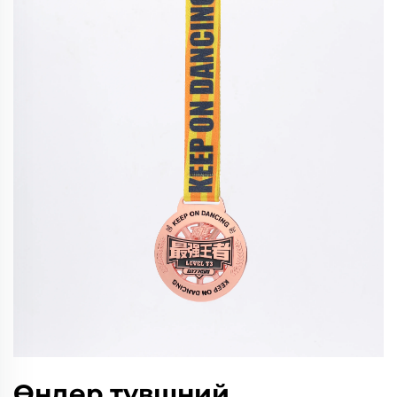
Өндөр түвшний