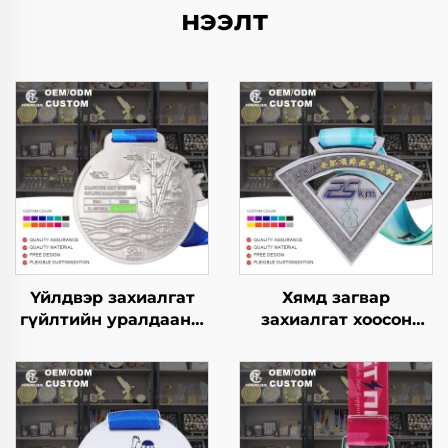
нээлт
Үйлдвэр захиалгат
Хямд загвар
гүйлтийн уралдааны
захиалгат хоосон
металл зоос
цайрын хайлш 3D
Уралдааны марафон
медаль, шагнал,
Уралдааны спортын
марафон гүйлтийн
шагналын зооснууд
металл спортын
аясыг нь оруулж
медаль