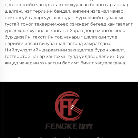
цэвэрлэгийн чанарыг автомжуулсан болон гар аргаар
шалгаж, нэг төрлийн байдал, өнгийн нэгдмэл чанар,
гэмтэлгүй гадаргууг шалгадаг. Бүрхэвчийн зузааныг
тусгай тоног төхөөрөмжөөр хэмждэг бөгөөд хамгаалалт,
үргэлжлэх хугацааг хангана. Хараа доор мөнгөн зоос
бүр дизайн, текстийн тод чанарыг шалгахын тулд
нарийвчилсан визуал шалгалтанд хамрагдана.
Нийлүүлэлтийн дараагийн захидалтад бүрэн хяналт,
тогтвортой чанар хангахын тулд үйлдвэрлэлийн бүх
явцад чанарын хяналтын баримт бичиг хадгалагдана.