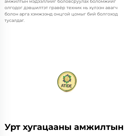
амжилтын мэдээллийг боловсруулах боломжийг
олгодог дэвшилтэт гравёр техник нь хүлээн авагч
болон арга хэмжээнд онцгой цомыг бий болгоход
тусалдаг.
Урт хугацааны амжилтын