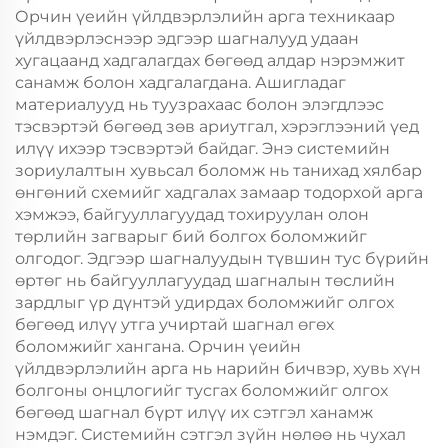
Орчин үеийн үйлдвэрлэлийн арга техникаар
үйлдвэрлэснээр эдгээр шагналууд удаан
хугацаанд хадгалагдах бөгөөд алдар нэрэмжит
санамж болон хадгалагдана. Ашигладаг
материалууд нь туузрахаас болон элэгдлээс
тэсвэртэй бөгөөд зөв ариутгал, хэрэглээний үед
илүү ихээр тэсвэртэй байдаг. Энэ системийн
зориулалтын хувьсал боломж нь танихад хялбар
өнгөний схемийг хадгалах замаар тодорхой арга
хэмжээ, байгууллагуудад тохируулан олон
төрлийн загварыг бий болгох боломжийг
олгодог. Эдгээр шагналуудын түвшин тус бүрийн
өртөг нь байгууллагуудад шагналын төслийн
зардлыг үр дүнтэй удирдах боломжийг олгох
бөгөөд илүү утга учиртай шагнал өгөх
боломжийг хангана. Орчин үеийн
үйлдвэрлэлийн арга нь нарийн бичвэр, хувь хүн
болгоны онцлогийг тусгах боломжийг олгох
бөгөөд шагнал бүрт илүү их сэтгэл ханамж
нэмдэг. Системийн сэтгэл зүйн нөлөө нь чухал