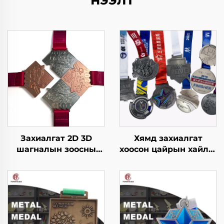
Захиалгат 2D 3D
Хямд захиалгат
шагналын зоосны
хоосон цайрын хайлш
усанд сэлэхэд аясыг
3D алтан шагналын
нь оруулсан металл
медаль, марафоны
спортын уралдааны
газар зүүний
тааврын зоосыг том
захиалгат спортын
wholesale-оор
металл медаль