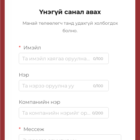
Үнэгүй санал авах
Манай төлөөлөгч танд удахгүй холбогдох
болно.
Имэйл
0/100
Нэр
0/100
Компанийн нэр
0/200
Мессеж