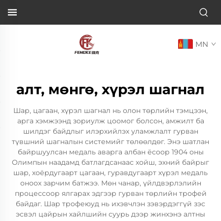
MN
алт, мөнгө, хүрэл шагнал
Шар, цагаан, хүрэл шагнал нь олон төрлийн тэмцээн,
арга хэмжээнд зориулж цоомог болсон, амжилт ба
шилдэг байдлыг илэрхийлэх уламжлалт гурван
түвшний шагналын системийг төлөөлдөг. Энэ шатлан
байршуулсан медаль аварга албан ёсоор 1904 оны
Олимпын наадамд батлагдсанаас хойш, эхний байрыг
шар, хоёрдугаарт цагаан, гуравдугаарт хүрэл медаль
оноох зарчим батжээ. Мөн чанар, үйлдвэрлэлийн
процессоор ялгарах эдгээр гурван төрлийн трофей
байдаг. Шар трофеюуд нь ихэвчлэн зэвэрдэггүй зэс
эсвэл цайрын хайлшийн суурь дээр жинхэнэ алтны