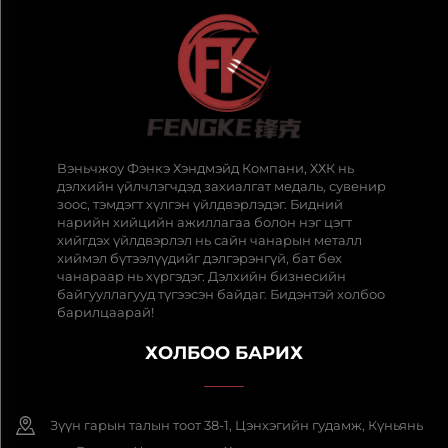
Вэньчжоу Фэнкэ Хэндмэйд Компани, ХХК нь
дэлхийн үйлчлэгчдэд захиалгат медаль, сувенир
зоос, тэмдэгт хүлгэн үйлдвэрлэдэг. Бидний
нарийн хийцийн ажиллагаа болон нэг цэгт
хийгдэх үйлдвэрлэл нь сайн чанарын металл
хиймэл бүтээлүүдийг дэлгэрэнгүй, бат бөх
чанараар нь хүргэдэг. Дэлхийн бизнесийн
байгууллагууд түгээсэн байдаг. Бидэнтэй холбоо
барилцаарай!
ХОЛБОО БАРИХ
Зүүн гарын талын тоот 38-1, Цэнхэгийн гудамж, Күньянь