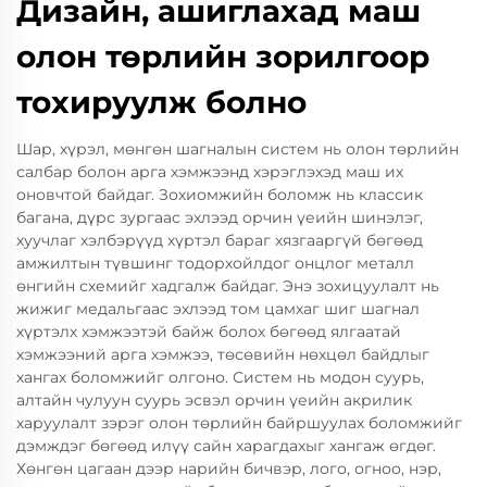
Дизайн, ашиглахад маш
олон төрлийн зорилгоор
тохируулж болно
Шар, хүрэл, мөнгөн шагналын систем нь олон төрлийн
салбар болон арга хэмжээнд хэрэглэхэд маш их
оновчтой байдаг. Зохиомжийн боломж нь классик
багана, дүрс зургаас эхлээд орчин үеийн шинэлэг,
хуучлаг хэлбэрүүд хүртэл бараг хязгааргүй бөгөөд
амжилтын түвшинг тодорхойлдог онцлог металл
өнгийн схемийг хадгалж байдаг. Энэ зохицуулалт нь
жижиг медальгаас эхлээд том цамхаг шиг шагнал
хүртэлх хэмжээтэй байж болох бөгөөд ялгаатай
хэмжээний арга хэмжээ, төсөвийн нөхцөл байдлыг
хангах боломжийг олгоно. Систем нь модон суурь,
алтайн чулуун суурь эсвэл орчин үеийн акрилик
харуулалт зэрэг олон төрлийн байршуулах боломжийг
дэмждэг бөгөөд илүү сайн харагдахыг хангаж өгдөг.
Хөнгөн цагаан дээр нарийн бичвэр, лого, огноо, нэр,