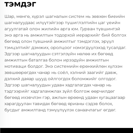
тэмдэг
Шар, мөнгө, хүрэл шагналын систем нь зөвхөн биеийн
шагналуудаас илүүтэйгээр түшиглэлтийн цаг үеийн
агуулгатай олон жилийн арга юм. Гурван түвшинтэй
энэ арга нь амжилтын тодорхой иерархийг бий болгох
бөгөөд олон түвшний амжилтыг тэмдэглэх, эрүүл
тэмцэлтийг дэмжих, оролцоог нэмэгдүүлэхэд тусалдаг.
Эдгээр шагналуудын сэтгэлзүйн нөлөө их бөгөөд
амжилтын баталгаа болон ирээдүйн амжилтын
мотиваци болдог. Энэ системийн ерөнхийлөн хүлээн
зөвшөөрөгдөх чанар нь соёл, хэлний заагийг давж,
дэлхий даяар шууд ойлгогдох боломжийг олгодог.
Эдгээр шагналуудын удаан хадгалагдах чанар нь
тэдгээрийг хадгаламжлах зүйл болгож өөрчилдөг
бөгөөд ихэвчлэн гэр, ажлын өрөөнд удаан хугацаагаар
харагдуулан тавидах бөгөөд ярианы сэдэв болох,
бусдыг амжилтанд тэмүүлүүлэх санаачлагыг өгдөг.