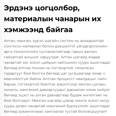
Эрдэнэ цогцолбор,
материалын чанарын их
хэмжээнд байгаа
Алтан, мөнгөн, хүрэл шагайн систем нь анхааралтай
сонгосон материал болон дэвшилтэт үйлдвэрлэлийн
арга технологийн тусламжтайгаар гарын ажлын
гайхалтай жишээг харуулдаг. Алтан шагайд өндөр
чанартай зэс эсвэл цайрын хайлшийн суурь ашигладаг
бөгөөд алтлах техник нь тогтвортой, гялалзсан
гадаргууг бий болгох бөгөөд цаг хугацаагаар ямар ч
өөрчлөлтгүй байна. Алтлах процесст наалдацыг сайн
барьж, тогтвортой байлгах зорилгоор хөнгөн цагаан,
никель, мөнгөний давхаргуудыг дараалан нэмж хийдэг
бөгөөд эцэст нь алтан давхаргаар будаж өнгөлгөөг нь
бий болгодог. Мөнгөн шагайд цэвэр мөнгө эсвэл хатуу
суурь дээрх чанартай мөнгөний бүрхүүлийг ашигладаг
бөгөөд хувангилахас хамгаалах тусгай боловсруулалт