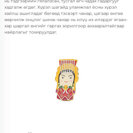
нь тэдгээрийн гялалзсан, тусгал өгч чадах гадаргууг
хадгалж өгдөг. Хүрэл шагайд уламжлал ёсны хүрэл
хайлш ашигладаг бөгөөд тэсвэрт чанар, цагаар өнгөө
өөрчилж онцлог шинж чанар нь илүү их илэрдэг ягаан-
хар шаргал өнгийг гаргах зорилгоор анхааралтайгаар
найрлагыг тохируулдаг.