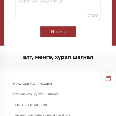
0/1000
Илгээх
алт, мөнгө, хүрэл шагнал
хямд шагнал, медаль
алт, мөнгө, хүрэл шагнал
шан, плаат, медаль
шагнал, медаль болон самбар