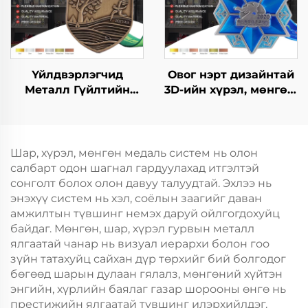
Үйлдвэрлэгчид
Овог нэрт дизайнтай
Металл Гүйлтийн
3D-ийн хүрэл, мөнгөн,
Финишерийн Медаль
алтны спорт медаль,
Загварын Фан Ран
шагнал,
Марафоны
хүндэтгэлийн медаль
Өрсөлдөөний
Шар, хүрэл, мөнгөн медаль систем нь олон
Спортын Металл
салбарт одон шагнал гардуулахад итгэлтэй
Медаль
сонголт болох олон давуу талуудтай. Эхлээ нь
энэхүү систем нь хэл, соёлын заагийг даван
амжилтын түвшинг немэх даруй ойлгогдохуйц
байдаг. Мөнгөн, шар, хүрэл гурвын металл
ялгаатай чанар нь визуал иерархи болон гоо
зүйн татахуйц сайхан дүр төрхийг бий болгодог
бөгөөд шарын дулаан гялалз, мөнгөний хүйтэн
энгийн, хүрлийн баялаг газар шорооны өнгө нь
престижийн ялгаатай түвшинг илэрхийлдэг.