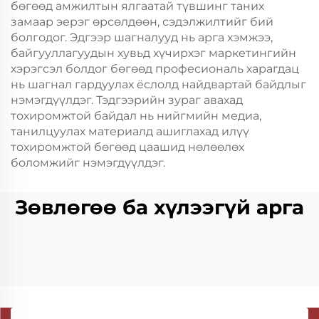
бөгөөд амжилтын ялгаатай түвшинг таних
замаар эерэг өрсөлдөөн, сэдэлжилтийг бий
болгодог. Эдгээр шагналууд нь арга хэмжээ,
байгууллагуудын хувьд хүчирхэг маркетингийн
хэрэгсэл болдог бөгөөд професиональ харагдац
нь шагнал гардуулах ёслолд найдвартай байдлыг
нэмэгдүүлдэг. Тэдгээрийн зураг авахад
тохиромжтой байдал нь нийгмийн медиа,
танилцуулах материалд ашиглахад илүү
тохиромжтой бөгөөд цаашид нөлөөлөх
боломжийг нэмэгдүүлдэг.
Зөвлөгөө ба хүлээгүй арга