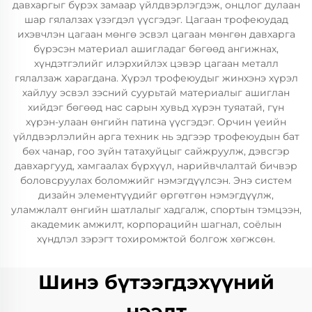
давхаргыг бүрэх замаар үйлдвэрлэгдэж, онцлог дулаан
шар гялалзах үзэгдэл үүсгэдэг. Цагаан трофеюудад
ихэвчлэн цагаан мөнгө эсвэл цагаан мөнгөн давхарга
бүрэсэн материал ашигладаг бөгөөд ангижнах,
хүндэтгэлийг илэрхийлэх цэвэр цагаан металл
гялалзаж харагдана. Хүрэл трофеюудыг жинхэнэ хүрэл
хайлуу эсвэл зэсний суурьтай материалыг ашиглан
хийдэг бөгөөд нас сарын хувьд хүрэн туяатай, гүн
хүрэн-улаан өнгийн патина үүсгэдэг. Орчин үеийн
үйлдвэрлэлийн арга техник нь эдгээр трофеюудын бат
бөх чанар, гоо зүйн татахуйцыг сайжруулж, дэвсгэр
давхаргууд, хамгаалах бүрхүүл, нарийвчлалтай бичвэр
боловсруулах боломжийг нэмэгдүүлсэн. Энэ систем
дизайн элементүүдийг өргөтгөн нэмэгдүүлж,
уламжлалт өнгийн шатлалыг хадгалж, спортын тэмцээн,
академик амжилт, корпорацийн шагнал, соёлын
хүндлэл зэрэгт тохиромжтой болгож хөгжсөн.
Шинэ бүтээгдэхүүний
нээлт