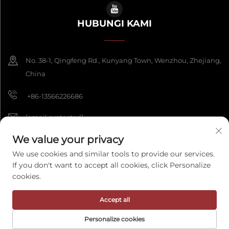
HUBUNGI KAMI
No. 38-1, Qingfeng Rd., Kunyang Town, Wenzhou, Zhejiang,
China
+86-13566226686
[email protected]
We value your privacy
We use cookies and similar tools to provide our services.
Hak Cipta © 2026 Wenzhou Fengke Crafts Co., Ltd. Semua hak
If you don't want to accept all cookies, click Personalize
dicadangkan.
Dasar Privasi
cookies.
Accept all
Personalize cookies