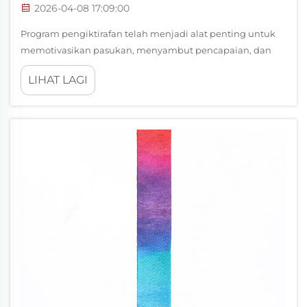
2026-04-08 17:09:00
Program pengiktirafan telah menjadi alat penting untuk
memotivasikan pasukan, menyambut pencapaian, dan
mengukuhkan nilai organisasi di pelbagai lanskap
LIHAT LAGI
profesional. Walaupun pingat dan trofi berfungsi sebagai
simbol nyata kecemerlangan dalam banyak sektor...