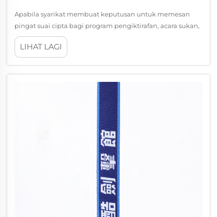
Apabila syarikat membuat keputusan untuk memesan
pingat suai cipta bagi program pengiktirafan, acara sukan,
atau tonggak korporat, mereka sering menghadapi soalan
LIHAT LAGI
strategik kritikal: adakah keutamaan perlu diberikan
kepada kreativiti reka bentuk atau kualiti bahan?
Keputusan ini adalah...