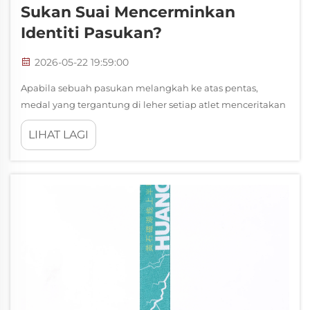
Sukan Suai Mencerminkan
Identiti Pasukan?
2026-05-22 19:59:00
Apabila sebuah pasukan melangkah ke atas pentas,
medal yang tergantung di leher setiap atlet menceritakan
kisah yang jauh lebih mendalam daripada sekadar satu
LIHAT LAGI
kemenangan. Reka bentuk medal sukan suai yang
dilaksanakan dengan baik bukan sekadar trofi — ia
merupakan representasi fizikal nilai bersama, kolektivitas...