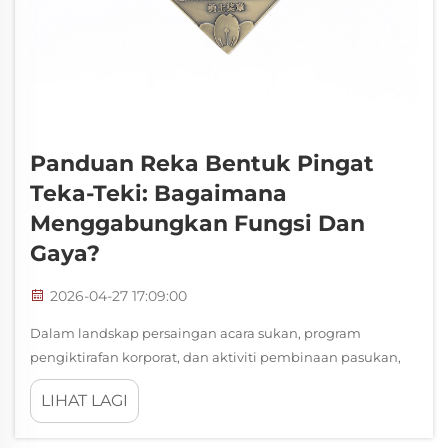
Panduan Reka Bentuk Pingat
Teka-Teki: Bagaimana
Menggabungkan Fungsi Dan
Gaya?
2026-04-27 17:09:00
Dalam landskap persaingan acara sukan, program
pengiktirafan korporat, dan aktiviti pembinaan pasukan,
pingat teka-teki telah muncul sebagai format anugerah
LIHAT LAGI
yang unik dan menarik yang mengubah pengiktirafan
tradisional kepada pengalaman interaktif. Unli...