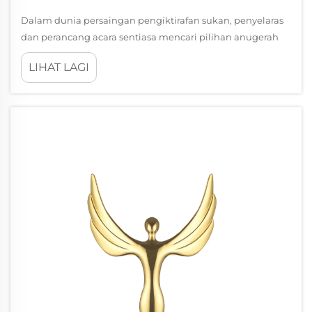
Dalam dunia persaingan pengiktirafan sukan, penyelaras
dan perancang acara sentiasa mencari pilihan anugerah
yang menonjol sambil memupuk makna yang lebih
LIHAT LAGI
mendalam di kalangan peserta. Pingat tradisional
memenuhi tujuan mereka, tetapi pingat teka-teki telah
muncul sebagai...