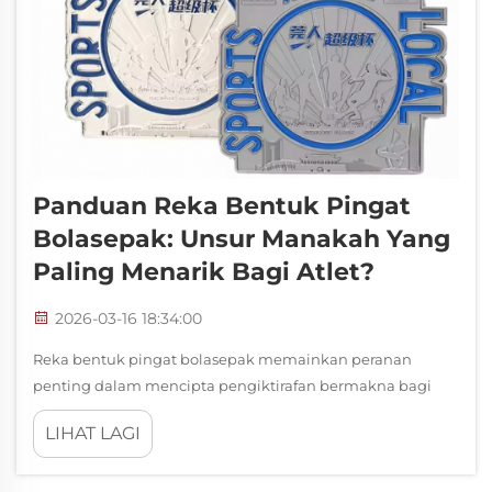
Panduan Reka Bentuk Pingat
Bolasepak: Unsur Manakah Yang
Paling Menarik Bagi Atlet?
2026-03-16 18:34:00
Reka bentuk pingat bolasepak memainkan peranan
penting dalam mencipta pengiktirafan bermakna bagi
atlet yang menghabiskan berjam-jam lamanya untuk
LIHAT LAGI
menyempurnakan kemahiran mereka di padang. Unsur
visual, bahan, dan ciri simbolik pada pingat-pingat ini
boleh memberi kesan besar...