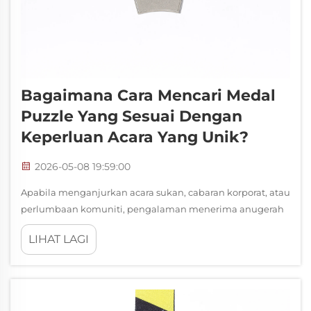
Bagaimana Cara Mencari Medal
Puzzle Yang Sesuai Dengan
Keperluan Acara Yang Unik?
2026-05-08 19:59:00
Apabila menganjurkan acara sukan, cabaran korporat, atau
perlumbaan komuniti, pengalaman menerima anugerah
sama pentingnya dengan pertandingan itu sendiri. Pingat
LIHAT LAGI
teka-teki telah menjadi salah satu format anugerah yang
paling diminati tepat kerana ia mengubah elemen
individu...