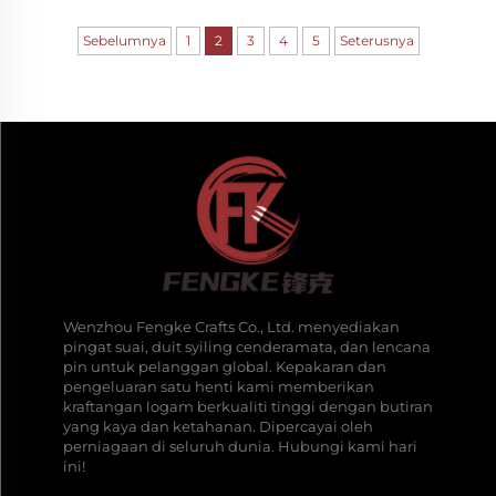
Sebelumnya
1
2
3
4
5
Seterusnya
Wenzhou Fengke Crafts Co., Ltd. menyediakan
pingat suai, duit syiling cenderamata, dan lencana
pin untuk pelanggan global. Kepakaran dan
pengeluaran satu henti kami memberikan
kraftangan logam berkualiti tinggi dengan butiran
yang kaya dan ketahanan. Dipercayai oleh
perniagaan di seluruh dunia. Hubungi kami hari
ini!