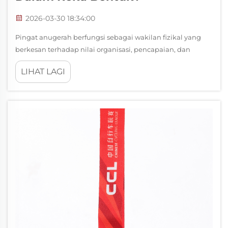
2026-03-30 18:34:00
Pingat anugerah berfungsi sebagai wakilan fizikal yang
berkesan terhadap nilai organisasi, pencapaian, dan
identiti budaya dalam perniagaan moden. Cabaran
LIHAT LAGI
utamanya terletak pada penciptaan pingat anugerah yang
secara autentik menyampaikan budaya syarikat tanpa
mengorbankan kesederhanaan...