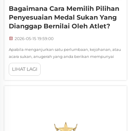
Bagaimana Cara Memilih Pilihan
Penyesuaian Medal Sukan Yang
Dianggap Bernilai Oleh Atlet?
2026-05-15 19:59:00
Apabila menganjurkan satu perlumbaan, kejohanan, atau
acara sukan, anugerah yang anda berikan mempunyai
makna yang sebenar. Pingat sukan yang direka khas
LIHAT LAGI
bukan sekadar tanda penyertaan — tetapi menjadi
kenangan fizikal yang disimpan oleh para atlet selama
bertahun-tahun. Memilih r...