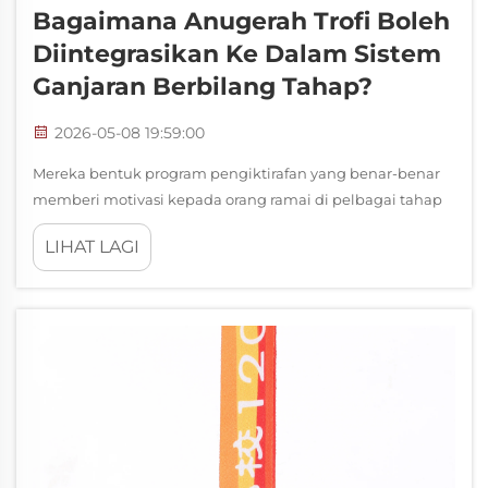
Bagaimana Anugerah Trofi Boleh
Diintegrasikan Ke Dalam Sistem
Ganjaran Berbilang Tahap?
2026-05-08 19:59:00
Mereka bentuk program pengiktirafan yang benar-benar
memberi motivasi kepada orang ramai di pelbagai tahap
prestasi memerlukan lebih daripada sekadar memberikan
LIHAT LAGI
satu hadiah pada akhir tahun. Sistem ganjaran berbilang
tahap yang tersusun dengan baik mencipta momentum
berterusan, dan trofi ...