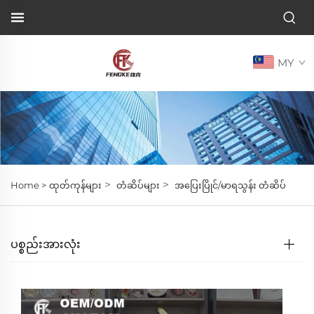
MY
>
>
Home >
ထုတ်ကုန်များ
တံဆိပ်များ
အပြေးပြိုင်/မာရသွန်း တံဆိပ်
ပစ္စည်းအားလုံး