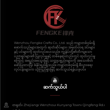
Wenzhou Fengke Crafts Co., Ltd. သည် ကမ္ဘာတစ်ဝှမ်းရှိ
ဖောက်သည်များအတွက် ဆုတံဆိပ်များ၊ အမှတ်တရ ဒင်းများ
နှင့် ပင်များကို ထုတ်လုပ်ပေးသည်။ ကျွန်ုပ်တို့၏တိကျသော
ပညာရှင်များ၏ ပြုလုပ်မှုနှင့် တစ်နေရာတည်းတွင် ထုတ်လုပ်မှု
ကြောင့် အရည်အသွေးမြင့် သတ္တုပစ္စည်းများကို အသေးစိတ်
ဖော်ပြထားပြီး ခံနိုင်ရည်ရှိသည်။ ကမ္ဘာတစ်ဝှမ်းရှိ စီးပွားရေး
လုပ်ငန်းများက ယုံကြည်စွာဖြင့် ဆက်သွယ်ရန်ယခုပင်။
ဆက်သွယ်ပါ
တရုတ်၊ Zhejiang၊ Wenzhou၊ Kunyang Town၊ Qingfeng Rd.၊