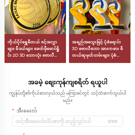
ကိုယ်ပိုင်ရွှေမီတယ် ဇင့်အလွှာ
အရည်အသွေးမြင့် ပုံစံရောင်း
များ မီဒယ်များ ခေတ်မှီဖောင်ရှို
3D ဗောလီဘော အားကစား မီ
င်း 2D 3D ဘောလုံး ဗောလီဘော
တယ်ဆုမှတ်တမ်းများ ပုံစံ
ဆုများကို ကစားကွက်ပြိုင်ပွဲများ
ရောင်း အမှတ်တရ ဆုမှတ်တမ်း
အတွက် လိုဂိုကိုယ်ပိုင်ပြုလုပ်
ဇိန်းအလွှာပြားဖြင့်ပြုလုပ်ထား
ခြင်း
သော
အခမဲ့ စျေးကုန်ကျစရိတ် ရယူပါ
ကျွန်ုပ်တို့၏ကိုယ်စားလှယ်သည် မကြာခင်တွင် သင့်ထံဆက်သွယ်ပါ
မည်။
အီးမေးလ်
0/100