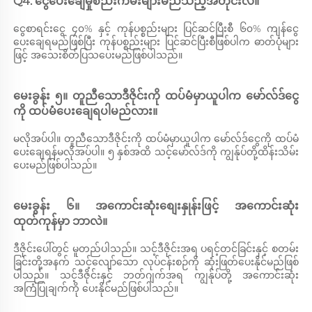
Q4. ငွေပေးချေမှုစည်းကမ်းများမည်သည့်အတိုင်းလဲ။ 
ငွေစာရင်းငွေ ၄၀% နှင့် ကုန်ပစ္စည်းများ ပြင်ဆင်ပြီးစီ ၆၀% ကျန်ငွေ
ပေးချေရမည်ဖြစ်ပြီး ကုန်ပစ္စည်းများ ပြင်ဆင်ပြီးစီဖြစ်ပါက ဓာတ်ပုံများ
ဖြင့် အသေးစိတ်ပြသပေးမည်ဖြစ်ပါသည်။ 
မေးခွန်း ၅။ တူညီသောဒီဇိုင်းကို ထပ်မံမှာယူပါက မော်လ်ဒ်ငွေ
ကို ထပ်မံပေးချေရပါမည်လား။ 
မလိုအပ်ပါ။ တူညီသောဒီဇိုင်းကို ထပ်မံမှာယူပါက မော်လ်ဒ်ငွေကို ထပ်မံ
ပေးချေရန်မလိုအပ်ပါ။ ၅ နှစ်အထိ သင့်မော်လ်ဒ်ကို ကျွန်ုပ်တို့ထိန်းသိမ်း
ပေးမည်ဖြစ်ပါသည်။ 
မေးခွန်း ၆။ အကောင်းဆုံးစျေးနှုန်းဖြင့် အကောင်းဆုံး
ထုတ်ကုန်မှာ ဘာလဲ။ 
ဒီဇိုင်းပေါ်တွင် မူတည်ပါသည်။ သင့်ဒီဇိုင်းအရ ပရင့်တင်ခြင်းနှင့် စတမ်း
ခြင်းတို့အနက် သင့်လျော်သော လုပ်ငန်းစဉ်ကို ဆုံးဖြတ်ပေးနိုင်မည်ဖြစ်
ပါသည်။ သင့်ဒီဇိုင်းနှင့် ဘတ်ဂျက်အရ ကျွန်ုပ်တို့ အကောင်းဆုံး
အကြံပြုချက်ကို ပေးနိုင်မည်ဖြစ်ပါသည်။ 