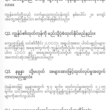
လား။ 
ကျွန်တော်တို့သည် လက်မှုပညာလုပ်ငန်းတွင် နှစ်ပေါင်း ၂၀ ကျော်
အတွေ့အကြုံရှိသော စက်ရုံတစ်ခုဖြစ်ပါသည်။ 
Q2. ကျွန်ုပ်၏ထုတ်ကုန်ကို မည်သို့ပုံစံထုတ်နိုင်မည်နည်း။ 
ကျေးဇူးပြု၍ သင်၏ဒီဇိုင်း (LOGO)၊ အရွယ်အစား၊ ပါဝင်ပစ္စည်းများ၊ 
ပေါ်လိခြင်းနှင့် အရေအတွက်ကို ကျွန်ုပ်တို့ထံပို့ပါ။ သင့်မှာအယူအဆမရှိ
ပါက LOGO နှင့် အရေအတွက်ကိုသာပို့ပါ၊ ကျွန်ုပ်တို့မှ သင့်အား
အကောင်းဆုံးအကြံပြုပေးပါမည်။ 
Q3. နမူနာ သို့မဟုတ် အများအားဖြင့်ထုတ်လုပ်မှုအတွက် 
ကာလမည်မျှလဲ။ 
ပုံမှန်အားဖြင့် နမူနာအတွက် ၅-၇ ရက်။ ထုတ်လုပ်မှုအတွက် ၁၂-၁၅ 
ရက်။ သင်အရေးကြီးပါက ကျေးဇူးပြု၍ကျွန်ုပ်တို့၏အွန်လိုင်းဝန်ထမ်း
များကိုဆက်သွယ်ပါ။ 