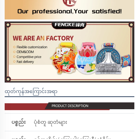
ထုတ်ကုန်အကြောင်းအရာ
ပစ္စည်း
ပုံစံတူ ဆုတံများ