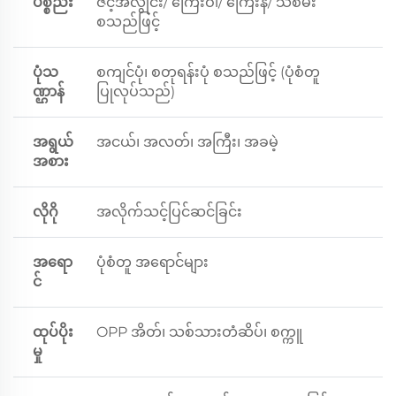
ပစ္စည်း
ဇင့်အလွိုင်း/ ကြေးဝါ/ ကြေးနီ/ သံစိမ်း
စသည်ဖြင့်
ပုံသ
စကျင်ပုံ၊ စတုရန်းပုံ စသည်ဖြင့် (ပုံစံတူ
ဏ္ဌာန်
ပြုလုပ်သည်)
အရွယ်
အငယ်၊ အလတ်၊ အကြီး၊ အခမဲ့
အစား
လိုဂို
အလိုက်သင့်ပြင်ဆင်ခြင်း
အရော
ပုံစံတူ အရောင်များ
င်
ထုပ်ပိုး
OPP အိတ်၊ သစ်သားတံဆိပ်၊ စက္ကူ
မှု