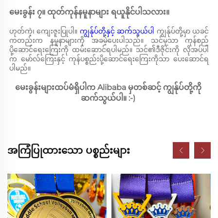
မေးခွန်း ၇။ ထုတ်ကုန်နမူနာများ ရယူနိုင်ပါသလား။ 
ဟုတ်ကဲ့၊ ကျေးဇူးပြုပါ။ 
ကျွန်ုပ်တို့နှင့် ဆက်သွယ်ပါ 
ကျွန်ုပ်တို့မှာ ယခင်
ကတည်းက နမူနာများကို အခမဲ့ပေးပါသည်။ သင်မှသာ ကုန်စည်
ပို့ဆောင်ရေးကြေးကို ထမ်းဆောင်ရပါမည်။ သင်၏ဒီဇိုင်းကို လိုအပ်ပါ
က မော်လ်ကြေးနှင့် ကုန်ပစ္စည်းပို့ဆောင်ရေးကြေးကိုသာ ပေးဆောင်ရ
ပါမည်။ 
မေးခွန်းများထပ်မံရှိပါက Alibaba မှတစ်ဆင့် ကျွန်ုပ်တို့ကို 
ဆက်သွယ်ပါ။ :-) 
အကြံပြုထားသော ပစ္စည်းများ