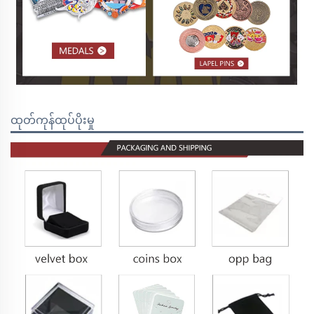
ထုတ်ကုန်ထုပ်ပိုးမှု