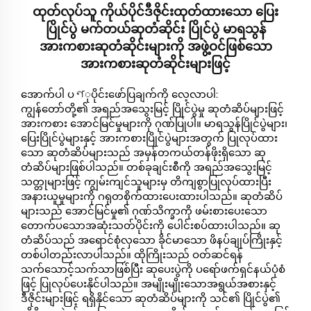
ထုတ်လုပ်သူ ကိုယ်ပိုင်ဒီဇိုင်းထုတ်ထားသော ပြေး
ပြိုင်ပွဲ မက်တယ်ဆုတံဆိုင်း ပြိုင်ပွဲ မာရသွန်
အားကစားဆုတံဆိုင်းများကို အဖွဲ့ဝင်ဖြစ်သော
အားကစားဆုတံဆိုင်းများဖြင့်
အောက်ပါ ပণုပိုင်းဖော်ပြချက်ကို လေ့လာပါ:
ကျွန်တော်တို့၏ အရည်အသွေးမြင့် ပြိုင်ပွဲမှု ဆုတံဆိပ်များဖြင့်
အားကစား အောင်မြင်မှုများကို ဂုဏ်ပြုပါ။ မာရသွန်ပြိုင်ပွဲများ၊
ပြေးပြိုင်ပွဲများနှင့် အားကစားပြိုင်ပွဲများအတွက် ပြုလုပ်ထား
သော ဆုတံဆိပ်များသည် အမှန်တကယ်တန်ဖိုးရှိသော ဆု
တံဆိပ်များဖြစ်ပါသည်။ တစ်ခုချင်းစီကို အရည်အသွေးမြင့်
သတ္တုများဖြင့် ကျွမ်းကျင်သူများမှ တိကျစွာပြုလုပ်ထားပြီး
အနားယူမှုများကို ဂရုတစိုက်ထားပေးထားပါသည်။ ဆုတံဆိပ်
များသည် အောင်မြင်မှု၏ ဂုဏ်သိက္ခာကို ဖမ်းစားပေးသော
တောက်ပသောအဆုံးသတ်ပိုင်းကို ပေါင်းစပ်ထားပါသည်။ ဆု
တံဆိပ်သည် အရောင်စုံလှသော ခိုင်မာသော ဖိနပ်ချုပ်ကြိုးနှင့်
တစ်ပါတည်းလာပါသည်။ ထိုကြိုးသည် ဝတ်ဆင်ရန်
သက်သောင့်သက်သာဖြစ်ပြီး ဆုပေးပွဲကို ပရော်ဖက်ရှင်နယ်ပုံစံ
ဖြင့် ပြုလုပ်ပေးနိုင်ပါသည်။ အမျိုးမျိုးသောအရွယ်အစားနှင့်
ဒီဇိုင်းများဖြင့် ရရှိနိုင်သော ဆုတံဆိပ်များကို သင်၏ ပြိုင်ပွဲ၏