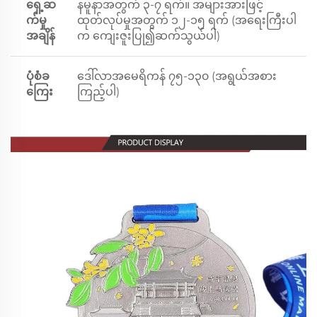
ရှေ့ဆ
နမူနာအတွက် ၃-၇ ရက်။ အများအားဖြင့်
က်မှု
ထုတ်လုပ်မှုအတွက် ၁၂-၁၅ ရက် (အရေးကြီးပါ
အချိန်
က ကျေးဇူးပြု၍ဆက်သွယ်ပါ)
ပုံစံခ
ဒေါ်လာအမေရိကန် ၇၅-၁၃၀ (အရွယ်အစား
ကြေး
ကြည့်ပါ)