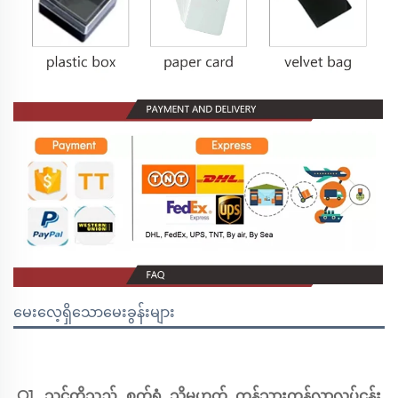
မေးလေ့ရှိသောမေးခွန်းများ
Q1. သင်တို့သည် စက်ရုံ သို့မဟုတ် ကုန်သွားကုန်လာလုပ်ငန်း