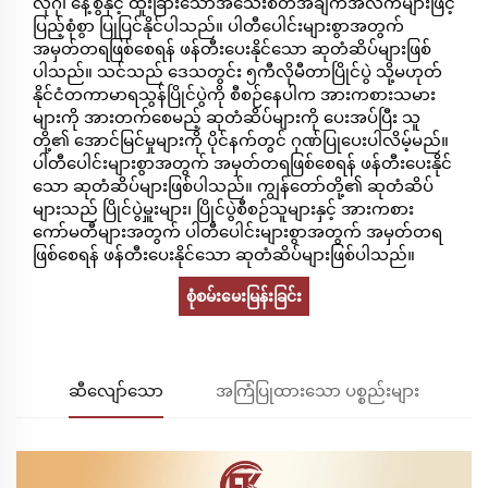
လိုဂို၊ နေ့စွဲနှင့် ထူးခြားသောအသေးစိတ်အချက်အလက်များဖြင့်
ပြည့်စုံစွာ ပြုပြင်နိုင်ပါသည်။ ပါတီပေါင်းများစွာအတွက်
အမှတ်တရဖြစ်စေရန် ဖန်တီးပေးနိုင်သော ဆုတံဆိပ်များဖြစ်
ပါသည်။ သင်သည် ဒေသတွင်း ၅ကီလိုမီတာပြိုင်ပွဲ သို့မဟုတ်
နိုင်ငံတကာမာရသွန်ပြိုင်ပွဲကို စီစဉ်နေပါက အားကစားသမား
များကို အားတက်စေမည့် ဆုတံဆိပ်များကို ပေးအပ်ပြီး သူ
တို့၏ အောင်မြင်မှုများကို ပိုင်နက်တွင် ဂုဏ်ပြုပေးပါလိမ့်မည်။
ပါတီပေါင်းများစွာအတွက် အမှတ်တရဖြစ်စေရန် ဖန်တီးပေးနိုင်
သော ဆုတံဆိပ်များဖြစ်ပါသည်။ ကျွန်တော်တို့၏ ဆုတံဆိပ်
များသည် ပြိုင်ပွဲမှူးများ၊ ပြိုင်ပွဲစီစဉ်သူများနှင့် အားကစား
ကော်မတီများအတွက် ပါတီပေါင်းများစွာအတွက် အမှတ်တရ
ဖြစ်စေရန် ဖန်တီးပေးနိုင်သော ဆုတံဆိပ်များဖြစ်ပါသည်။
စုံစမ်းမေးမြန်းခြင်း
ဆီလျော်သော
အကြံပြုထားသော ပစ္စည်းများ