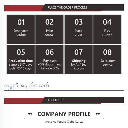
ကုမ္ပဏီ အချက်အလက်