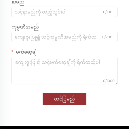
နာမည်
0/100
ကုမ္ပဏီအမည်
0/200
မက်ဆေ့ချ်
0/1000
တင်ပြမည်