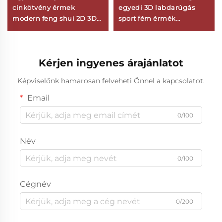
cinkötvény érmek
egyedi 3D labdarúgás
modern feng shui 2D 3D
sport fém érmék
foci, röplabda díjak
személyre szabott emlék
sportversenyekhez logó
érme cinkötvözet
személyre szabás
Kérjen ingyenes árajánlatot
Képviselőnk hamarosan felveheti Önnel a kapcsolatot.
Email
0/100
Név
0/100
Cégnév
0/200