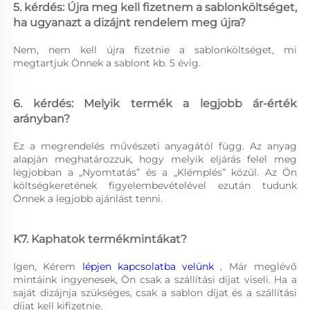
5. kérdés: Újra meg kell fizetnem a sablonköltséget, 
ha ugyanazt a dizájnt rendelem meg újra? 
Nem, nem kell újra fizetnie a sablonköltséget, mi 
megtartjuk Önnek a sablont kb. 5 évig. 
6. kérdés: Melyik termék a legjobb ár-érték 
arányban? 
Ez a megrendelés művészeti anyagától függ. Az anyag 
alapján meghatározzuk, hogy melyik eljárás felel meg 
legjobban a „Nyomtatás” és a „Klémplés” közül. Az Ön 
költségkeretének figyelembevételével ezután tudunk 
Önnek a legjobb ajánlást tenni. 
K7. Kaphatok termékmintákat? 
Igen, Kérem 
lépjen kapcsolatba velünk 
, Már meglévő 
mintáink ingyenesek, Ön csak a szállítási díjat viseli. Ha a 
saját dizájnja szükséges, csak a sablon díjat és a szállítási 
díjat kell kifizetnie. 