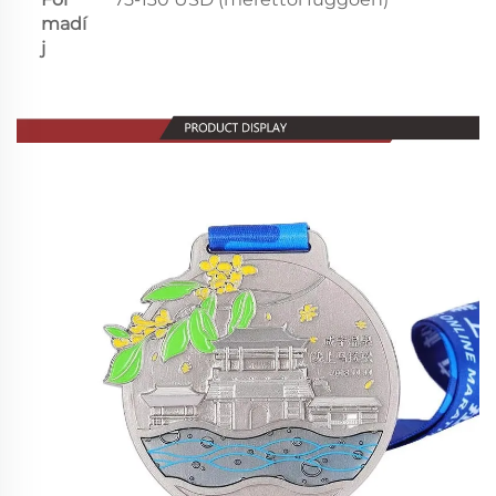
madí
j