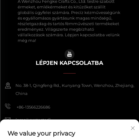
A Wenzhou Fengke Crafts Co., Ltd. testre szabott
érmeket, emlékérmeket és kitűzőket szállít
globális ügyfelei számára. Precíz kézművességünk
és egyállomásos gyártásunk magas minőségű,
részletgazdag és tartós fémművészeti termékeket
eredményez. Világszerte megbízható
vállalkozások számára. Lépjen kapcsolatba velünk
még ma!
LÉPJEN KAPCSOLATBA
No. 38-1, Qingfeng Rd., Kunyang Town, Wenzhou, Zhejiang,
China
+86-13566226686
[email protected]
We value your privacy