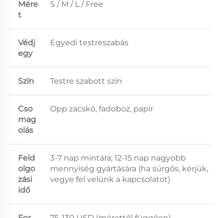
Mére
S / M / L / Free
t
Védj
Egyedi testreszabás
egy
Szín
Testre szabott szín
Cso
Opp zacskó, fadoboz, papír
mag
olás
Feld
3-7 nap mintára; 12-15 nap nagyobb
olgo
mennyiség gyártására (ha sürgős, kérjük,
zási
vegye fel velünk a kapcsolatot)
idő
For
75-130 USD (mérettől függően)