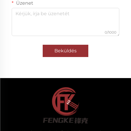
Üzenet
0/1000
Beküldés