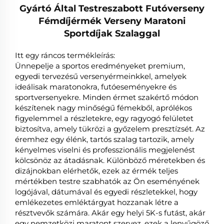
Gyártó Által Testreszabott Futóverseny
Fémdíjérmék Verseny Maratoni
Sportdíjak Szalaggal
Itt egy ráncos termékleírás:
Ünnepelje a sportos eredményeket premium,
egyedi tervezésű versenyérmeinkkel, amelyek
ideálisak maratonokra, futóeseményekre és
sportversenyekre. Minden érmet szakértő módon
készítenek nagy minőségű fémekből, aprólékos
figyelemmel a részletekre, egy ragyogó felületet
biztosítva, amely tükrözi a győzelem presztízsét. Az
éremhez egy élénk, tartós szalag tartozik, amely
kényelmes viselni és professzionális megjelenést
kölcsönöz az átadásnak. Különböző méretekben és
dizájnokban elérhetők, ezek az érmék teljes
mértékben testre szabhatók az Ön eseményének
logójával, dátumával és egyedi részletekkel, hogy
emlékezetes emléktárgyat hozzanak létre a
résztvevők számára. Akár egy helyi 5K-s futást, akár
egy nemzetközi maratont szervez, ezek a lenyűgöző