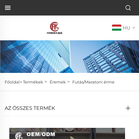
HU
>
>
Főoldal>
Termékek
Éremek
Futás/Maratoni érme
AZ ÖSSZES TERMÉK