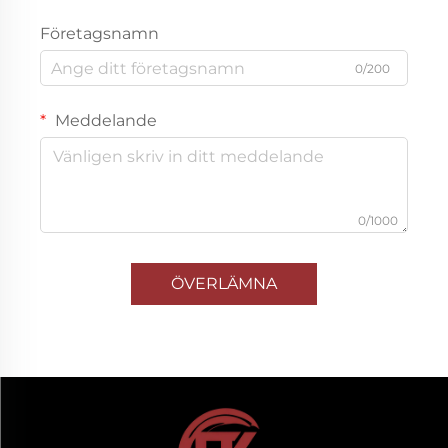
Företagsnamn
0/200
Meddelande
0/1000
ÖVERLÄMNA