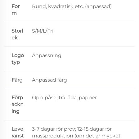
For
Rund, kvadratisk etc. (anpassad)
m
Storl
S/M/L/Fri
ek
Logo
Anpassning
typ
Färg
Anpassad färg
Förp
Opp-påse, trä låda, papper
ackn
ing
Leve
3-7 dagar för prov; 12-15 dagar för
ranst
massproduktion (om det är mycket