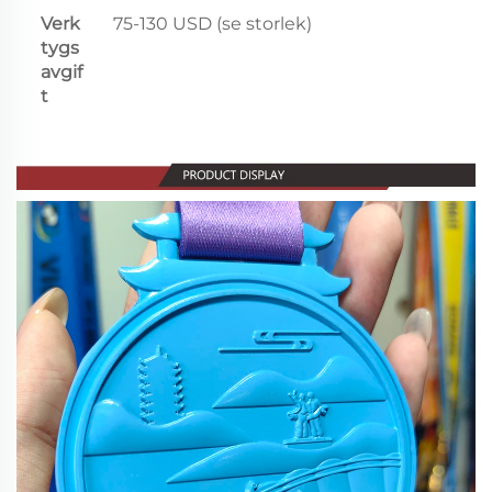
Verk
75-130 USD (se storlek)
tygs
avgif
t