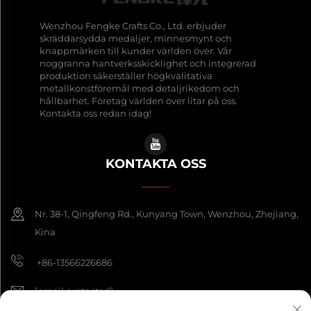
Wenzhou Fengke Crafts Co., Ltd. erbjuder
skräddarsydda medaljer, minnesmynt och
knappmärken till kunder världen över. Vår
noggranna hantverksskicklighet och integrerad
produktion säkerställer högkvalitativa
metallkonstföremål med detaljrikedom och
hållbarhet. Företag världen över litar på oss.
Kontakta oss redan idag!
KONTAKTA OSS
Nr. 38-1, Qingfeng Rd., Kunyang Town, Wenzhou, Zhejiang,
Kina
+86-13566226686
[email protected]