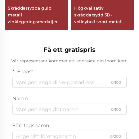
Skräddarsydda guld
Högkvalitativ
metall
skräddarsydd 3D-
zinklegeringsmedaljer
volleyboll sport metall
modern feng shui 2D 3D
medaljer personliga
fotboll volleyboll priser för
minnesmedaljer
sporttävlingar logotyp
tilldelningsmedaljer
Få ett gratispris
personlig anpassning
zinklegering
Vår representant kommer att kontakta dig inom kort.
E-post
0/100
Namn
0/100
Företagsnamn
0/200