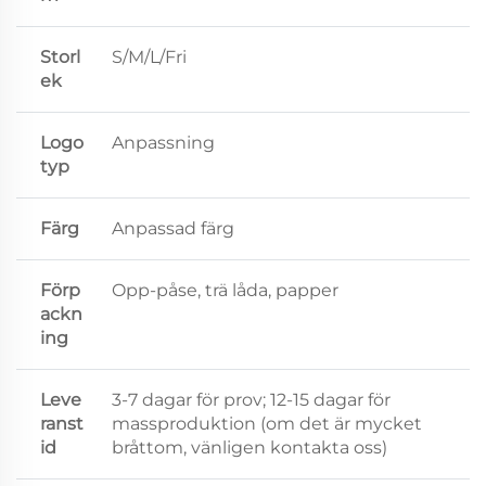
Storl
S/M/L/Fri
ek
Logo
Anpassning
typ
Färg
Anpassad färg
Förp
Opp-påse, trä låda, papper
ackn
ing
Leve
3-7 dagar för prov; 12-15 dagar för
ranst
massproduktion (om det är mycket
id
bråttom, vänligen kontakta oss)