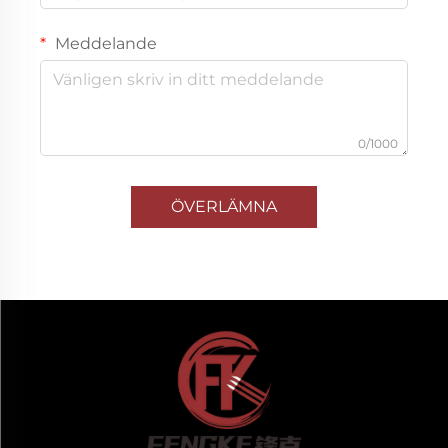
Meddelande
0/1000
ÖVERLÄMNA