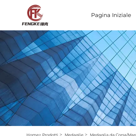
Pagina Iniziale
>
>
Home>
Prodotti
Medaglie
Medaglia da Corsa/Mar