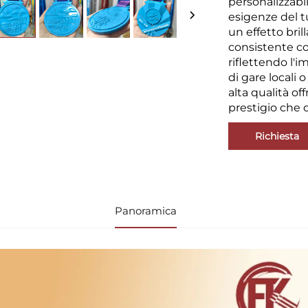
personalizzabil
esigenze del t
un effetto bril
consistente co
riflettendo l'i
di gare locali
alta qualità of
prestigio che o
Richiesta
Panoramica