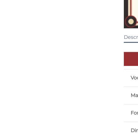
Descr
Vo
Ma
Fo
Di