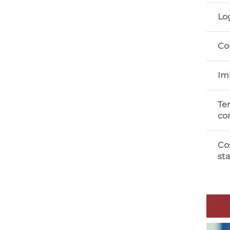
Lo
Co
Im
Te
co
Co
st