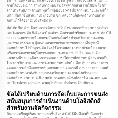
อัตราส่วนต้นทุนต่อมูลค่าที่เอื้อประโยชน์ ผู้จัดการแข่งขันที่ดำเนินงาน
ภายใต้งบประมาณสำหรับการมอบรางวัลที่จำกัดสามารถใช้ประโยชน์
จากประสิทธิภาพด้านต้นทุนนี้ เพื่อมอบรางวัลที่มีความหมายและดูมีน้ำ
หนักเมื่อนำชิ้นส่วนมาประกอบกัน ขณะเดียวกันก็ยังคงรักษาวินัยด้าน
ต้นทุนไว้ได้อย่างมีประสิทธิภาพ
ข้อได้เปรียบด้านต้นทุนการผลิตขยายไปยังระบบการรับรองแบบทัวร์นา
เมนต์หลายระดับ ซึ่งโดยทั่วไปแล้วระดับความสำเร็จแต่ละระดับจะต้องใช้
การออกแบบรางวัลที่แตกต่างกันอย่างสิ้นเชิง ด้วยเหรียญแบบต่อภาพ
(puzzle medals) ผู้จัดงานสามารถรักษาการออกแบบพื้นฐานที่
สอดคล้องกันไว้ทั่วทุกระดับ โดยใช้ความแตกต่างของผิวเคลือบ ขนาด
หรือการอัปเกรดวัสดุในการแยกแยะระดับความสำเร็จแต่ละระดับ
แนวทางนี้ช่วยลดต้นทุนการออกแบบ ทำให้การสื่อสารกับผู้จำหน่ายเป็น
ไปอย่างเรียบง่าย และเร่งกระบวนการอนุมัติเมื่อเทียบกับการจัดการการ
ออกแบบรางวัลที่แยกจากกันหลายแบบ นอกจากนี้ ภาษาการออกแบบที่
สอดคล้องกันทั่วทั้งชิ้นส่วนของเหรียญแบบต่อภาพยังสร้างความ
สอดคล้องของแบรนด์ ซึ่งส่งเสริมภาพลักษณ์เชิงมืออาชีพ และมอบคุณ
ประโยชน์ด้านความงามควบคู่ไปกับประสิทธิภาพด้านต้นทุน
ข้อได้เปรียบด้านการจัดเก็บและการขนส่ง
สนับสนุนการดำเนินงานด้านโลจิสติกส์
สำหรับงานจัดกิจกรรม
ชิ้นส่วนเหรียญปริศนาแบบแยกชิ้นโดยทั่วไปใช้พื้นที่จัดเก็บน้อยกว่า