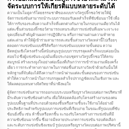
จัดระบบการให้เกียรติแบบหลายระดับได้
ความเป็นโมดูลาร์โดยธรรมชาติของแบบรางวัลรูปจิ๊กซอว์ช่วยให้ผู้
จัดการแข่งขันสามารถนำระบบการยอมรับผลสำเร็จที่ซับซ้อนมาใช้ เพื่อ
ให้การรับรองระดับความสำเร็จที่แตกต่างกันภายในกรอบงานเดียวกันได้
แต่ละชิ้นส่วนของจิ๊กซอว์สามารถแทนระดับการแข่งขันที่เฉพาะเจาะจง
จุดเปลี่ยนสำคัญด้านผลการปฏิบัติงาน หรือการผ่านด่านความท้าทาย
แต่ละด่าน ทำให้ผู้เข้าร่วมสามารถสะสมชิ้นส่วนรางวัลเหล่านี้ไปเรื่อยๆ
ตลอดการแข่งขันแบบซีรีส์หรือการแข่งขันแบบหลายขั้นตอน ความ
ยืดหยุ่นเชิงโครงสร้างนี้สนับสนุนรูปแบบการบรรลุผลสำเร็จแบบค่อยเป็น
ค่อยไป ซึ่งผู้แข่งขันจะมุ่งมั่นเพื่อประกอบชุดรางวัลรูปจิ๊กซอว์ให้ครบ
สมบูรณ์ สร้างแรงจูงใจอย่างต่อเนื่องที่เกินกว่าการเข้าร่วมงานเพียงครั้ง
เดียว การกระทำทางกายภาพในการต่อชิ้นส่วนรางวัลเข้าด้วยกันนั้นให้
หลักฐานที่จับต้องได้ถึงความก้าวหน้าผ่านแต่ละขั้นตอนของการแข่งขัน
ทำให้ความก้าวหน้าในการบรรลุผลสำเร็จปรากฏชัดเจนในเชิงภาพ และ
ให้ผลตอบแทนทางจิตวิทยาที่น่าพึงพอใจ
ผู้จัดการแข่งขันสามารถออกแบบระบบเหรียญรางวัลแบบต่อภาพปริศนาที่
มีระดับความซับซ้อนต่างกัน เพื่อให้สอดคล้องกับโครงสร้างงานของตน
รูปแบบพื้นฐานที่ประกอบด้วยสองชิ้นหรือสามชิ้นจะใช้งานได้อย่างมี
ประสิทธิภาพสำหรับรูปแบบการแข่งขันที่เรียบง่าย ในขณะที่รูปแบบที่ซับ
ซ้อนยิ่งขึ้น เช่น ห้าชิ้นหรือหกชิ้น จะรองรับโครงสร้างการแข่งขันที่มี
ความซับซ้อนมากขึ้น ซึ่งอาจมีหลายประเภทการแข่งขัน รอบคัดเลือก
และระดับการแข่งขันชิงแชมป์ รูปแบบเหรียญรางวัลแบบต่อภาพปริศนานี้