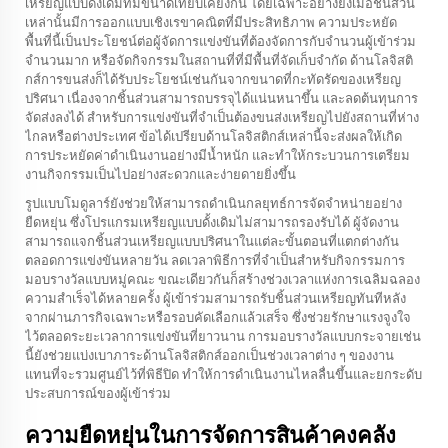
เหรียญแบบดั้งเดิมที่มีขนาดเทียบเคียงกัน โดยเฉพาะอย่างยิ่งเมื่อชิ้นส่วน
เหล่านั้นมีการออกแบบเชิงเรขาคณิตที่มีประสิทธิภาพ ความประหยัด
พื้นที่นี้เป็นประโยชน์ต่อผู้จัดการแข่งขันที่ต้องจัดการกับจำนวนผู้เข้าร่วม
จำนวนมาก หรือจัดกิจกรรมในสถานที่ที่มีพื้นที่จัดเก็บจำกัด ด้านโลจิสติ
กส์การขนส่งก็ได้รับประโยชน์เช่นกันจากขนาดที่กะทัดรัดของเหรียญ
ปริศนา เนื่องจากชิ้นส่วนสามารถบรรจุได้แน่นหนาขึ้น และลดต้นทุนการ
จัดส่งลงได้ สำหรับการแข่งขันที่จำเป็นต้องขนส่งเหรียญไปยังสถานที่ห่าง
ไกลหรือต่างประเทศ ข้อได้เปรียบด้านโลจิสติกส์เหล่านี้จะส่งผลให้เกิด
การประหยัดค่าดำเนินงานอย่างมีน้ำหนัก และทำให้กระบวนการเตรียม
งานกิจกรรมเป็นไปอย่างสะดวกและง่ายดายยิ่งขึ้น
รูปแบบโมดูลาร์ยังช่วยให้สามารถดำเนินกลยุทธ์การจัดจำหน่ายอย่าง
ยืดหยุ่น ซึ่งโปรแกรมเหรียญแบบดั้งเดิมไม่สามารถรองรับได้ ผู้จัดงาน
สามารถแจกชิ้นส่วนเหรียญแบบปริศนาในแต่ละขั้นตอนที่แตกต่างกัน
ตลอดการแข่งขันหลายวัน ลดเวลาพิธีการที่จำเป็นสำหรับกิจกรรมการ
มอบรางวัลแบบหมู่คณะ ขณะเดียวกันก็สร้างช่วงเวลาแห่งการเฉลิมฉลอง
ความสำเร็จได้หลายครั้ง ผู้เข้าร่วมสามารถรับชิ้นส่วนเหรียญทันทีหลัง
จากผ่านภารกิจเฉพาะหรือรอบคัดเลือกแล้วเสร็จ ซึ่งช่วยรักษาแรงจูงใจ
ไว้ตลอดระยะเวลาการแข่งขันที่ยาวนาน การมอบรางวัลแบบกระจายเช่น
นี้ยังช่วยแบ่งเบาภาระด้านโลจิสติกส์ออกเป็นช่วงเวลาต่าง ๆ ของงาน
แทนที่จะรวมศูนย์ไว้ที่พิธีปิด ทำให้การดำเนินงานไหลลื่นขึ้นและยกระดับ
ประสบการณ์ของผู้เข้าร่วม
ความยืดหยุ่นในการจัดการสินค้าคงคลัง