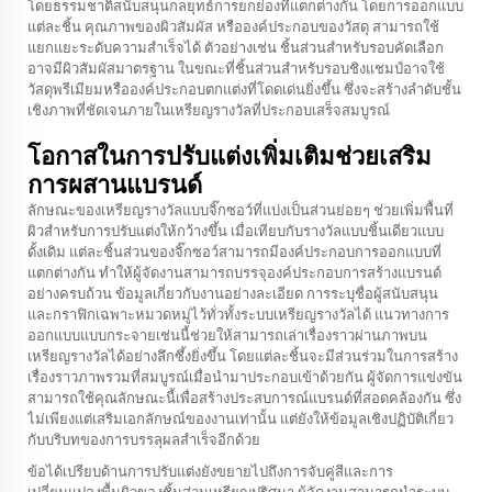
โดยธรรมชาติสนับสนุนกลยุทธ์การยกย่องที่แตกต่างกัน โดยการออกแบบ
แต่ละชิ้น คุณภาพของผิวสัมผัส หรือองค์ประกอบของวัสดุ สามารถใช้
แยกแยะระดับความสำเร็จได้ ตัวอย่างเช่น ชิ้นส่วนสำหรับรอบคัดเลือก
อาจมีผิวสัมผัสมาตรฐาน ในขณะที่ชิ้นส่วนสำหรับรอบชิงแชมป์อาจใช้
วัสดุพรีเมียมหรือองค์ประกอบตกแต่งที่โดดเด่นยิ่งขึ้น ซึ่งจะสร้างลำดับชั้น
เชิงภาพที่ชัดเจนภายในเหรียญรางวัลที่ประกอบเสร็จสมบูรณ์
โอกาสในการปรับแต่งเพิ่มเติมช่วยเสริม
การผสานแบรนด์
ลักษณะของเหรียญรางวัลแบบจิ๊กซอว์ที่แบ่งเป็นส่วนย่อยๆ ช่วยเพิ่มพื้นที่
ผิวสำหรับการปรับแต่งให้กว้างขึ้น เมื่อเทียบกับรางวัลแบบชิ้นเดียวแบบ
ดั้งเดิม แต่ละชิ้นส่วนของจิ๊กซอว์สามารถมีองค์ประกอบการออกแบบที่
แตกต่างกัน ทำให้ผู้จัดงานสามารถบรรจุองค์ประกอบการสร้างแบรนด์
อย่างครบถ้วน ข้อมูลเกี่ยวกับงานอย่างละเอียด การระบุชื่อผู้สนับสนุน
และกราฟิกเฉพาะหมวดหมู่ไว้ทั่วทั้งระบบเหรียญรางวัลได้ แนวทางการ
ออกแบบแบบกระจายเช่นนี้ช่วยให้สามารถเล่าเรื่องราวผ่านภาพบน
เหรียญรางวัลได้อย่างลึกซึ้งยิ่งขึ้น โดยแต่ละชิ้นจะมีส่วนร่วมในการสร้าง
เรื่องราวภาพรวมที่สมบูรณ์เมื่อนำมาประกอบเข้าด้วยกัน ผู้จัดการแข่งขัน
สามารถใช้คุณลักษณะนี้เพื่อสร้างประสบการณ์แบรนด์ที่สอดคล้องกัน ซึ่ง
ไม่เพียงแต่เสริมเอกลักษณ์ของงานเท่านั้น แต่ยังให้ข้อมูลเชิงปฏิบัติเกี่ยว
กับบริบทของการบรรลุผลสำเร็จอีกด้วย
ข้อได้เปรียบด้านการปรับแต่งยังขยายไปถึงการจับคู่สีและการ
เปลี่ยนแปลงพื้นผิวของชิ้นส่วนเหรียญปริศนา ผู้จัดงานสามารถนำระบบ