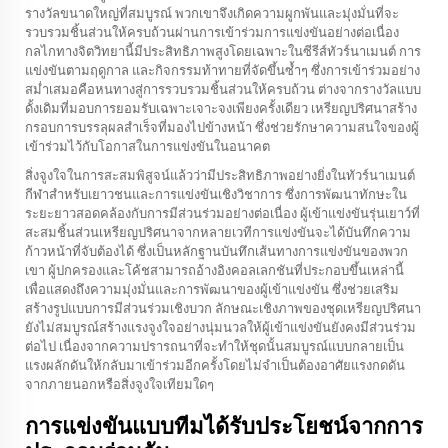
รางวัลขนาดใหญ่ที่สมบูรณ์ พวกเขาจึงเกิดความผูกพันและมุ่งมั่นที่จะ
รวบรวมชิ้นส่วนให้ครบถ้วนผ่านการเข้าร่วมการแข่งขันอย่างต่อเนื่อง
กลไกทางจิตวิทยานี้มีประสิทธิภาพสูงโดยเฉพาะในซีรีส์ทัวร์นาเมนต์ การ
แข่งขันตามฤดูกาล และกิจกรรมท้าทายที่จัดขึ้นซ้ำๆ ซึ่งการเข้าร่วมอย่าง
สม่ำเสมอคือหนทางสู่การรวบรวมชิ้นส่วนให้ครบถ้วน ต่างจากรางวัลแบบ
ดั้งเดิมที่มอบการยอมรับเฉพาะเจาะจงเพียงครั้งเดียว เหรียญปริศนาสร้าง
กรอบการบรรลุผลสำเร็จที่มองไปข้างหน้า ซึ่งช่วยรักษาความสนใจของผู้
เข้าร่วมไว้กับโอกาสในการแข่งขันในอนาคต
สิ่งจูงใจในการสะสมพิสูจน์แล้วว่ามีประสิทธิภาพอย่างยิ่งในทัวร์นาเมนต์
กีฬาสำหรับเยาวชนและการแข่งขันเชิงวิชาการ ซึ่งการพัฒนาทักษะใน
ระยะยาวสอดคล้องกับการมีส่วนร่วมอย่างต่อเนื่อง ผู้เข้าแข่งขันรุ่นเยาว์ที่
สะสมชิ้นส่วนเหรียญปริศนาจากหลายเวทีการแข่งขันจะได้บันทึกความ
ก้าวหน้าที่จับต้องได้ ซึ่งเป็นหลักฐานบันทึกเส้นทางการแข่งขันของพวก
เขา ผู้ปกครองและโค้ชสามารถอ้างอิงคอลเลกชันที่ประกอบขึ้นเหล่านี้
เพื่อแสดงถึงความมุ่งมั่นและการพัฒนาของผู้เข้าแข่งขัน ซึ่งช่วยเสริม
สร้างรูปแบบการมีส่วนร่วมเชิงบวก ลักษณะเชิงภาพของชุดเหรียญปริศนา
ยังไม่สมบูรณ์สร้างแรงจูงใจอย่างนุ่มนวลให้ผู้เข้าแข่งขันยังคงมีส่วนร่วม
ต่อไป เนื่องจากความปรารถนาที่จะทำให้ชุดนั้นสมบูรณ์แบบกลายเป็น
แรงผลักดันให้กลับมาเข้าร่วมอีกครั้งโดยไม่จำเป็นต้องอาศัยแรงกดดัน
จากภายนอกหรือสิ่งจูงใจเทียมใดๆ
การแข่งขันแบบทีมได้รับประโยชน์จากการ