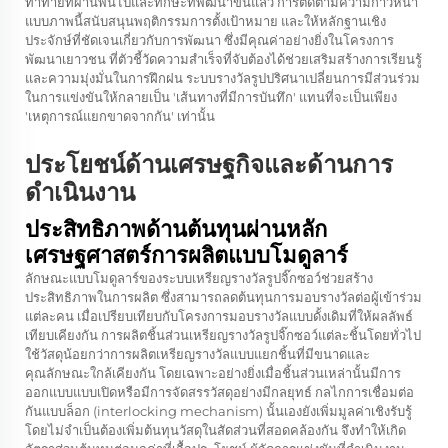
ท้าทายที่ผ่านพ้นไปและทักษะที่พัฒนาขึ้นแล้ว การติดตามความก้าวหน้า
แบบภาพนี้สนับสนุนพฤติกรรมการตั้งเป้าหมาย และให้หลักฐานเชิง
ประจักษ์ที่ชัดเจนเกี่ยวกับการพัฒนา ซึ่งมีคุณค่าอย่างยิ่งในโครงการ
พัฒนาเยาวชน ที่ตัวชี้วัดความสำเร็จที่จับต้องได้ช่วยเสริมสร้างการเรียนรู้
และความมุ่งมั่นในการฝึกฝน ระบบรางวัลรูปปริศนาเปลี่ยนการมีส่วนร่วม
ในการแข่งขันให้กลายเป็น 'เส้นทางที่มีการบันทึก' แทนที่จะเป็นเพียง
'เหตุการณ์แยกขาดจากกัน' เท่านั้น
ประโยชน์ด้านเศรษฐกิจและด้านการ
ดำเนินงาน
ประสิทธิภาพด้านต้นทุนผ่านหลัก
เศรษฐศาสตร์การผลิตแบบโมดูลาร์
ลักษณะแบบโมดูลาร์ของระบบเหรียญรางวัลรูปจิ๊กซอว์ช่วยสร้าง
ประสิทธิภาพในการผลิต ซึ่งสามารถลดต้นทุนการมอบรางวัลต่อผู้เข้าร่วม
แต่ละคน เมื่อเปรียบเทียบกับโครงการมอบรางวัลแบบดั้งเดิมที่ให้ผลลัพธ์
เทียบเคียงกัน การผลิตชิ้นส่วนเหรียญรางวัลรูปจิ๊กซอว์แต่ละชิ้นโดยทั่วไป
ใช้วัสดุน้อยกว่าการผลิตเหรียญรางวัลแบบแยกชิ้นที่มีขนาดและ
คุณลักษณะใกล้เคียงกัน โดยเฉพาะอย่างยิ่งเมื่อชิ้นส่วนเหล่านั้นมีการ
ออกแบบแบบเปิดหรือมีการจัดสรรวัสดุอย่างมีกลยุทธ์ กลไกการเชื่อมต่อ
กันแบบล็อก (interlocking mechanism) นั้นเองยังเพิ่มมูลค่าเชิงรับรู้
โดยไม่จำเป็นต้องเพิ่มต้นทุนวัสดุในสัดส่วนที่สอดคล้องกัน จึงทำให้เกิด