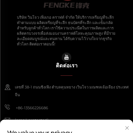
บริษัท วินโจว เฟิ่งเกอ คราฟท์ จำกัด ให้บริการเหรียญที่ระลึก
ทำตามแบบ ผลิตเหรียญที่ระลึก ธนบัตรที่ระลึก และเข็มกลัด
สำหรับลูกค้าทั่วโลก เราใช้ความประณีตในการผลิตและการ
ผลิตครบวงจรเพื่อส่งมอบงานคราฟต์โลหะคุณภาพสูง ที่มีราย
ละเอียดสมบูรณ์และทนทาน ได้รับความไว้วางใจจากธุรกิจ
ทั่วโลก ติดต่อเราตอนนี้!
ติดต่อเรา
เลขที่ 38-1 ถนนชิงเฟิง ตำบลคุนหยาง เวินโจว มณฑลเจ้อเจียง ประเทศ
จีน
+86-13566226686
[email protected]