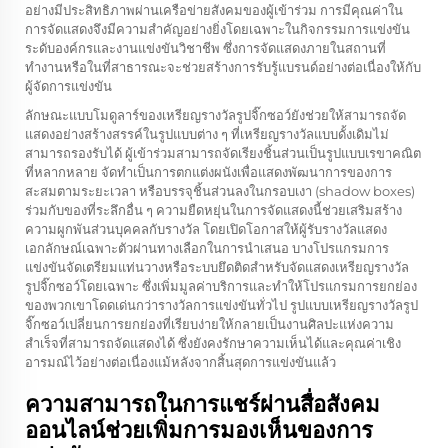
อย่างมีประสิทธิภาพผ่านเครือข่ายสังคมของผู้เข้าร่วม การมีคุณค่าใน
การจัดแสดงจึงมีความสำคัญอย่างยิ่งโดยเฉพาะในกิจกรรมการแข่งขัน
ระดับองค์กรและงานแข่งขันวิชาชีพ ซึ่งการจัดแสดงภายในสถานที่
ทำงานหรือในที่สาธารณะจะช่วยสร้างการรับรู้แบรนด์อย่างต่อเนื่องให้กับ
ผู้จัดการแข่งขัน
ลักษณะแบบโมดูลาร์ของเหรียญรางวัลรูปจิ๊กซอว์ยังช่วยให้สามารถจัด
แสดงอย่างสร้างสรรค์ในรูปแบบต่าง ๆ ที่เหรียญรางวัลแบบดั้งเดิมไม่
สามารถรองรับได้ ผู้เข้าร่วมสามารถจัดเรียงชิ้นส่วนเป็นรูปแบบเรขาคณิต
ที่หลากหลาย จัดทำเป็นการตกแต่งผนังเพื่อแสดงพัฒนาการของการ
สะสมตามระยะเวลา หรือบรรจุชิ้นส่วนลงในกรอบเงา (shadow boxes)
ร่วมกับของที่ระลึกอื่น ๆ ความยืดหยุ่นในการจัดแสดงนี้ช่วยเสริมสร้าง
ความผูกพันส่วนบุคคลกับรางวัล โดยเปิดโอกาสให้ผู้รับรางวัลแสดง
เอกลักษณ์เฉพาะตัวผ่านทางเลือกในการนำเสนอ บางโปรแกรมการ
แข่งขันจัดเตรียมแท่นวางหรือระบบยึดติดสำหรับจัดแสดงเหรียญรางวัล
รูปจิ๊กซอว์โดยเฉพาะ ซึ่งเพิ่มมูลค่าบริการและทำให้โปรแกรมการยกย่อง
ของพวกเขาโดดเด่นกว่ารางวัลการแข่งขันทั่วไป รูปแบบเหรียญรางวัลรูป
จิ๊กซอว์เปลี่ยนการยกย่องที่เรียบง่ายให้กลายเป็นงานศิลปะแห่งความ
สำเร็จที่สามารถจัดแสดงได้ ซึ่งยังคงรักษาความเห็นได้และคุณค่าเชิง
อารมณ์ไว้อย่างต่อเนื่องแม้หลังจากสิ้นสุดการแข่งขันแล้ว
ความสามารถในการแชร์ผ่านสื่อสังคม
ออนไลน์ช่วยเพิ่มการมองเห็นของการ