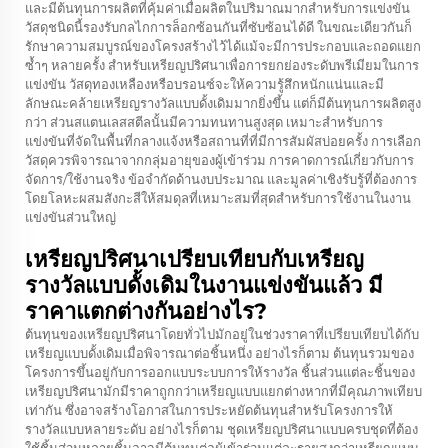
และมีต้นทุนการผลิตที่คุ้มค่าเมื่อผลิตในปริมาณมากสำหรับการแข่งขัน
วัสดุชนิดนี้รองรับกลไกการล็อกซ้อนกันที่ซับซ้อนได้ดี ในขณะเดียวกันก็
รักษาความสมบูรณ์ของโครงสร้างไว้ได้แม้จะมีการประกอบและถอดแยก
ซ้ำๆ หลายครั้ง สำหรับเหรียญปริศนาเพื่อการยกย่องระดับพรีเมียมในการ
แข่งขัน วัสดุทองเหลืองหรือบรอนซ์จะให้ความรู้สึกหนักแน่นและมี
ลักษณะคล้ายเหรียญรางวัลแบบดั้งเดิมมากยิ่งขึ้น แต่ก็มีต้นทุนการผลิตสูง
กว่า ส่วนสแตนเลสสตีลนั้นมีความทนทานสูงสุด เหมาะสำหรับการ
แข่งขันที่จัดในพื้นที่กลางแจ้งหรือสถานที่ที่มีการสัมผัสบ่อยครั้ง การเลือก
วัสดุควรพิจารณาจากกลุ่มอายุของผู้เข้าร่วม การคาดการณ์เกี่ยวกับการ
จัดการ/ใช้งานจริง ข้อจำกัดด้านงบประมาณ และมูลค่าเชิงรับรู้ที่ต้องการ
โดยโลหะผสมสังกะสีให้สมดุลที่เหมาะสมที่สุดสำหรับการใช้งานในงาน
แข่งขันส่วนใหญ่
เหรียญปริศนาเปรียบเทียบกับเหรียญ
รางวัลแบบดั้งเดิมในงานแข่งขันแล้ว มี
ราคาแตกต่างกันอย่างไร?
ต้นทุนของเหรียญปริศนาโดยทั่วไปมักอยู่ในช่วงราคาที่เปรียบเทียบได้กับ
เหรียญแบบดั้งเดิมเมื่อพิจารณาต่อชิ้นหนึ่ง อย่างไรก็ตาม ต้นทุนรวมของ
โครงการขึ้นอยู่กับการออกแบบระบบการให้รางวัล ชิ้นส่วนแต่ละชิ้นของ
เหรียญปริศนามักมีราคาถูกกว่าเหรียญแบบแยกต่างหากที่มีคุณภาพเทียบ
เท่ากัน ซึ่งอาจสร้างโอกาสในการประหยัดต้นทุนสำหรับโครงการให้
รางวัลแบบหลายระดับ อย่างไรก็ตาม ชุดเหรียญปริศนาแบบครบชุดที่ต้อง
ใช้ชิ้นส่วนหลายชิ้นอาจมีต้นทุนต่อผู้เข้าร่วมแต่ละรายสูงกว่าเหรียญแบบ