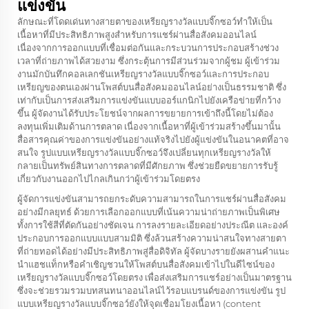
แข่งขัน
ลักษณะที่โดดเด่นทางสายตาของเหรียญรางวัลแบบจิ๊กซอว์ทำให้เป็น
เนื้อหาที่มีประสิทธิภาพสูงสำหรับการแชร์ผ่านสื่อสังคมออนไลน์
เนื่องจากการออกแบบที่เชื่อมต่อกันและกระบวนการประกอบสร้างช่วง
เวลาที่ถ่ายภาพได้สวยงาม ซึ่งกระตุ้นการมีส่วนร่วมจากผู้ชม ผู้เข้าร่วม
งานมักบันทึกคอลเลกชันเหรียญรางวัลแบบจิ๊กซอว์และการประกอบ
เหรียญของตนเองผ่านโพสต์บนสื่อสังคมออนไลน์อย่างเป็นธรรมชาติ ซึ่ง
เท่ากับเป็นการส่งเสริมการแข่งขันแบบออร์แกนิกไปยังเครือข่ายที่กว้าง
ขึ้น ผู้จัดงานได้รับประโยชน์จากผลการขยายการเข้าถึงนี้โดยไม่ต้อง
ลงทุนเพิ่มเติมด้านการตลาด เนื่องจากเนื้อหาที่ผู้เข้าร่วมสร้างขึ้นมานั้น
สื่อสารคุณค่าของการแข่งขันอย่างแท้จริงไปยังผู้แข่งขันในอนาคตที่อาจ
สนใจ รูปแบบเหรียญรางวัลแบบจิ๊กซอว์จึงเปลี่ยนทุกเหรียญรางวัลให้
กลายเป็นทรัพย์สินทางการตลาดที่มีศักยภาพ ซึ่งช่วยยืดขยายการรับรู้
เกี่ยวกับงานออกไปไกลเกินกว่าผู้เข้าร่วมโดยตรง
ผู้จัดการแข่งขันสามารถยกระดับความสามารถในการแชร์ผ่านสื่อสังคม
อย่างมีกลยุทธ์ ด้วยการเลือกออกแบบที่เน้นความน่าถ่ายภาพเป็นพิเศษ
ทั้งการใช้สีที่ตัดกันอย่างชัดเจน การลงรายละเอียดอย่างประณีต และองค์
ประกอบการออกแบบแบบสามมิติ ซึ่งล้วนสร้างความน่าสนใจทางสายตา
ที่ถ่ายทอดได้อย่างมีประสิทธิภาพสู่สื่อดิจิทัล ผู้จัดบางรายยังผสานคำแนะ
นำแฮชแท็กหรือคำเชิญชวนให้โพสต์บนสื่อสังคมเข้าไปในดีไซน์ของ
เหรียญรางวัลแบบจิ๊กซอว์โดยตรง เพื่อส่งเสริมการแชร์อย่างเป็นมาตรฐาน
ซึ่งจะช่วยรวมรวมบทสนทนาออนไลน์ไว้รอบแบรนด์ของการแข่งขัน รูป
แบบเหรียญรางวัลแบบจิ๊กซอว์ยังให้จุดเชื่อมโยงเนื้อหา (content