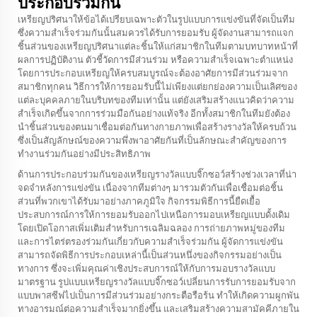
ประกอบร่วมกัน
เหรียญปริศนาให้ข้อได้เปรียบเฉพาะตัวในรูปแบบการแข่งขันที่จัดเป็นทีม
ซึ่งความสำเร็จร่วมกันนั้นสมควรได้รับการยอมรับ ผู้จัดงานสามารถแจก
ชิ้นส่วนของเหรียญปริศนาแต่ละชิ้นให้แก่สมาชิกในทีมตามบทบาทหน้าที่
ผลการปฏิบัติงาน ตัวชี้วัดการมีส่วนร่วม หรือความสำเร็จเฉพาะตำแหน่ง
โดยการประกอบเหรียญให้ครบสมบูรณ์จะต้องอาศัยการมีส่วนร่วมจาก
สมาชิกทุกคน วิธีการให้การยอมรับนี้ไม่เพียงแต่ยกย่องความเป็นเลิศของ
แต่ละบุคคลภายในบริบทของทีมเท่านั้น แต่ยังเสริมสร้างแนวคิดว่าความ
สำเร็จเกิดขึ้นจากการร่วมมือกันอย่างแท้จริง อีกทั้งสมาชิกในทีมยังต้อง
นำชิ้นส่วนของตนมาเชื่อมต่อกันทางกายภาพเพื่อสร้างรางวัลให้ครบถ้วน
ซึ่งเป็นสัญลักษณ์ของความพึ่งพาอาศัยกันที่เป็นลักษณะสำคัญของการ
ทำงานร่วมกันอย่างมีประสิทธิภาพ
ด้านการประกอบร่วมกันของเหรียญรางวัลแบบจิ๊กซอว์สร้างช่วงเวลาที่น่า
จดจำหลังการแข่งขัน เนื่องจากทีมต่างๆ มารวมตัวกันเพื่อเชื่อมต่อชิ้น
ส่วนที่พวกเขาได้รับมาอย่างภาคภูมิใจ กิจกรรมพิธีการนี้ยืดเยื้อ
ประสบการณ์การให้การยอมรับออกไปเหนือการมอบเหรียญแบบดั้งเดิม
โดยเปิดโอกาสเพิ่มเติมสำหรับการเฉลิมฉลอง การถ่ายภาพหมู่ของทีม
และการไตร่ตรองร่วมกันเกี่ยวกับความสำเร็จร่วมกัน ผู้จัดการแข่งขัน
สามารถจัดพิธีการประกอบเหล่านี้เป็นส่วนหนึ่งของกิจกรรมอย่างเป็น
ทางการ ซึ่งจะเพิ่มคุณค่าเชิงประสบการณ์ให้กับการมอบรางวัลแบบ
มาตรฐาน รูปแบบเหรียญรางวัลแบบจิ๊กซอว์เปลี่ยนการรับการยอมรับจาก
แบบพาสซีฟไปเป็นการมีส่วนร่วมอย่างกระตือรือร้น ทำให้เกิดความผูกพัน
ทางอารมณ์ต่อความสำเร็จมากยิ่งขึ้น และเสริมสร้างความสามัคคีภายใน