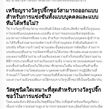
หมายโดยไม่ทำให้ข้อกำหนดในการเก็บสะสมซับซ้อนเกินไป
เหรียญรางวัลรูปจิ๊กซอว์สามารถออกแบบ
สำหรับการแข่งขันทั้งแบบบุคคลและแบบ
ทีมได้หรือไม่?
ใช่ รางวัลรูปจิ๊กซอว์สามารถปรับตัวได้อย่างมีประสิทธิภาพทั้งในรูปแบบ
การแข่งขันแบบบุคคลและแบบทีม ผ่านการออกแบบเชิงกลยุทธ์และ
แนวทางการจัดสรรที่เหมาะสม สำหรับการแข่งขันแบบบุคคล ผู้เข้าร่วม
จะได้รับชิ้นส่วนตามเกณฑ์ความสำเร็จส่วนบุคคล ลำดับอันดับผลการ
แข่งขัน หรือความก้าวหน้าผ่านแต่ละขั้นตอนของการคัดเลือก ส่วนการ
แข่งขันแบบทีมสามารถจัดสรรชิ้นส่วนให้แก่สมาชิกแต่ละคนตามบทบาท
และผลงานที่มีส่วนร่วม แล้วเฉลิมฉลองความสำเร็จของทีมโดยรวมผ่าน
พิธีการประกอบชิ้นส่วนร่วมกันแบบร่วมมือ บางแนวทางแบบผสมผสานจะ
มอบชิ้นส่วนที่เหมือนกันให้แก่สมาชิกทุกคนในทีม พร้อมเสริมด้วยชิ้น
ส่วนที่แสดงความโดดเด่นเฉพาะบุคคลตามตัวชี้วัดผลการปฏิบัติงานที่
กำหนดไว้ โดยสร้างระบบการยอมรับที่ทั้งยกย่องความเป็นเลิศส่วนบุคคล
และความร่วมมือของทีมภายใต้กรอบรางวัลรูปจิ๊กซอว์ที่เป็นหนึ่งเดียวกัน
วัสดุชนิดใดเหมาะที่สุดสำหรับรางวัลรูปจิ๊ก
ซอว์ในการแข่งขัน?
โลหะผสมสังกะสียังคงเป็นวัสดุที่นิยมใช้มากที่สุดสำหรับเหรียญปริศนา
เนื่องจากมีความทนทานสูง สามารถถ่ายทอดรายละเอียดได้อย่างประณีต