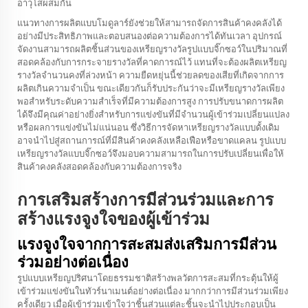
อาวุโสผสมกัน
แนวทางการผลิตแบบโมดูลาร์ยังช่วยให้สามารถจัดการสินค้าคงคลังได้
อย่างมีประสิทธิภาพและตอบสนองต่อความต้องการได้ทันเวลา อุปกรณ์
จัดงานสามารถผลิตชิ้นส่วนของเหรียญรางวัลรูปแบบจิ๊กซอว์ในปริมาณที่
สอดคล้องกับการกระจายรางวัลที่คาดการณ์ไว้ แทนที่จะต้องผลิตเหรียญ
รางวัลจำนวนคงที่ล่วงหน้า ความยืดหยุ่นนี้ช่วยลดของเสียที่เกิดจากการ
ผลิตเกินความจำเป็น ขณะเดียวกันก็รับประกันว่าจะมีเหรียญรางวัลเพียง
พอสำหรับระดับความสำเร็จที่มีความต้องการสูง การปรับขนาดการผลิต
ได้จึงมีคุณค่าอย่างยิ่งสำหรับการแข่งขันที่มีจำนวนผู้เข้าร่วมเปลี่ยนแปลง
หรือผลการแข่งขันไม่แน่นอน ซึ่งวิธีการจัดหาเหรียญรางวัลแบบดั้งเดิม
อาจนำไปสู่สถานการณ์ที่มีสินค้าคงคลังเหลือเฟือหรือขาดแคลน รูปแบบ
เหรียญรางวัลแบบจิ๊กซอว์จึงมอบความสามารถในการปรับเปลี่ยนเพื่อให้
สินค้าคงคลังสอดคล้องกับความต้องการจริง
การเสริมสร้างการมีส่วนร่วมและการ
สร้างแรงจูงใจของผู้เข้าร่วม
แรงจูงใจจากการสะสมส่งเสริมการมีส่วน
ร่วมอย่างต่อเนื่อง
รูปแบบเหรียญปริศนาโดยธรรมชาติสร้างพลวัตการสะสมที่กระตุ้นให้ผู้
เข้าร่วมแข่งขันในทัวร์นาเมนต์อย่างต่อเนื่อง มากกว่าการมีส่วนร่วมเพียง
ครั้งเดียว เมื่อผู้เข้าร่วมเข้าใจว่าชิ้นส่วนแต่ละชิ้นจะนำไปประกอบเป็น