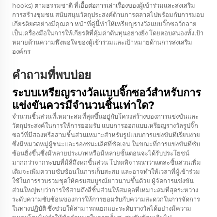
hooks) ตามธรรมชาติ ที่เอื้อต่อการเล่าเรื่องของผู้เข้าร่วมและส่งเสริม
การสร้างชุมชน สนับสนุนวัตถุประสงค์ด้านการตลาดไปพร้อมกับการมอบ
เกียรติยศอย่างมีคุณค่า หน้าที่คู่นี้ทำให้เหรียญรางวัลแบบจิ๊กซอว์กลาย
เป็นเครื่องมือในการให้เกียรติที่คุ้มค่าต้นทุนอย่างยิ่ง โดยตอบสนองทั้งเป้า
หมายด้านความพึงพอใจของผู้เข้าร่วมและเป้าหมายด้านการส่งเสริม
องค์กร
คำถามที่พบบ่อย
ระบบเหรียญรางวัลแบบจิ๊กซอว์สำหรับการ
แข่งขันควรมีจำนวนชิ้นเท่าใด?
จำนวนชิ้นส่วนที่เหมาะสมที่สุดขึ้นอยู่กับโครงสร้างของการแข่งขันและ
วัตถุประสงค์ในการให้การยอมรับ แบบการออกแบบเหรียญรางวัลรูปจิ๊ก
ซอว์ที่มีสองหรือสามชิ้นส่วนเหมาะสำหรับรูปแบบการแข่งขันที่เรียบง่าย
ซึ่งมีหมวดหมู่ผู้ชนะและรองชนะเลิศที่ชัดเจน ในขณะที่การแข่งขันที่ซับ
ซ้อนยิ่งขึ้นซึ่งมีหลายประเภทหรือมีหลายขั้นตอนจะได้รับประโยชน์
มากกว่าจากระบบที่มีสี่ถึงหกชิ้นส่วน โปรดพิจารณาว่าแต่ละชิ้นส่วนเพิ่ม
เติมจะเพิ่มความซับซ้อนในการเก็บสะสม และอาจทำให้เวลาที่ผู้เข้าร่วม
ใช้ในการรวบรวมชุดให้ครบสมบูรณ์ยาวนานขึ้นด้วย ผู้จัดการแข่งขัน
ส่วนใหญ่พบว่าการใช้สามถึงสี่ชิ้นส่วนให้สมดุลที่เหมาะสมที่สุดระหว่าง
ระดับความซับซ้อนของการให้การยอมรับกับความสะดวกในการจัดการ
ในทางปฏิบัติ ซึ่งช่วยให้สามารถแยกแยะระดับรางวัลได้อย่างมีความ