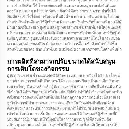
การเข้ารหัสสีมาใช้ โดยแต่ละเฉดสีจะแทนหมวดหมู่การแข่งขันที่แตก
ต่างกัน กลุ่มอายุ หรือระดับทักษะ ซึ่งทำให้สามารถระบุความสำเร็จได้
ทันทีและเข้าใจได้อย่างชัดเจน พื้นผิวที่หลากหลาย เช่น ทองแดงโบราณ
สำหรับชิ้นส่วนที่มอบให้ผู้เข้าร่วม ผิวเงาแบบเงินสำหรับชิ้นส่วนที่มอบให้ผู้
ผ่านเกณฑ์ในระดับที่สูงขึ้น และชุบทองสำหรับชิ้นส่วนที่มอบให้ผู้ชนะเลิศ
สร้างความแตกต่างทั้งในเชิงสัมผัสและภาพตา ซึ่งช่วยเพิ่มมูลค่าที่รับรู้ได้
เหรียญปริศนา
รูปแบบนี้รองรับความหลากหลายเหล่านี้โดยไม่กระทบต่อ
ความสอดคล้องของดีไซน์ เนื่องจากกลไกการล็อกเข้าด้วยกันทำให้ชิ้น
ส่วนทั้งหมดยังคงเข้ากันได้ทั้งหมด แม้จะมีความแตกต่างกันในด้านพื้นผิว
การผลิตที่สามารถปรับขนาดได้สนับสนุน
การเติบโตของกิจกรรม
ผู้จัดการแข่งขันที่วางแผนจัดซีรีส์กิจกรรมแบบหลายปีจะได้รับประโยชน์
จากลักษณะการผลิตที่ปรับขนาดได้ของระบบเหรียญปริศนา เมื่อกำหนด
แบบเหรียญปริศนาหลักแล้ว ผู้จัดการแข่งขันสามารถผลิตชิ้นส่วนเพิ่มเติม
ที่เข้ากันได้สำหรับการแข่งขันในแต่ละปีต่อไป ทำให้ผู้เข้าร่วมที่กลับมาอีก
ครั้งสามารถสะสมชิ้นส่วนเพิ่มเติมได้ทุกฤดูกาล ความต่อเนื่องนี้สร้างแรง
จูงใจในการมีส่วนร่วมระยะยาว ขณะเดียวกันยังคงประสิทธิภาพด้าน
ต้นทุนไว้ผ่านกระบวนการผลิตและแม่พิมพ์ที่ใช้ร่วมกันอย่างสม่ำเสมอ ผู้
เข้าร่วมใหม่สามารถเริ่มต้นการสะสมของตนได้ ในขณะที่ผู้เข้าร่วมที่มี
ประสบการณ์มาก่อนหน้านี้มุ่งมั่นในการรวบรวมชุดให้ครบถ้วน ซึ่ง
สนับสนุนสภาพแวดล้อมการแข่งขันที่มีผู้เข้าร่วมทั้งระดับใหม่และระดับ