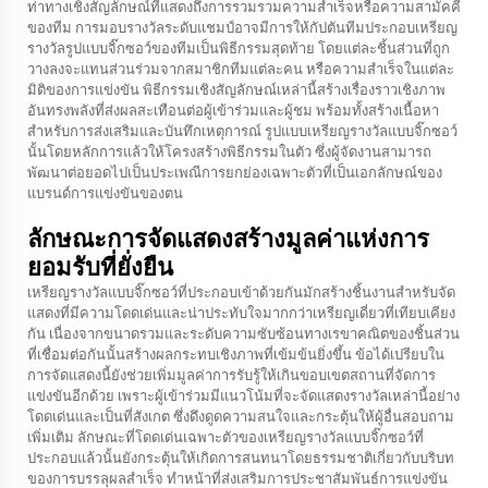
ท่าทางเชิงสัญลักษณ์ที่แสดงถึงการรวมรวมความสำเร็จหรือความสามัคคี
ของทีม การมอบรางวัลระดับแชมป์อาจมีการให้กัปตันทีมประกอบเหรียญ
รางวัลรูปแบบจิ๊กซอว์ของทีมเป็นพิธีกรรมสุดท้าย โดยแต่ละชิ้นส่วนที่ถูก
วางลงจะแทนส่วนร่วมจากสมาชิกทีมแต่ละคน หรือความสำเร็จในแต่ละ
มิติของการแข่งขัน พิธีกรรมเชิงสัญลักษณ์เหล่านี้สร้างเรื่องราวเชิงภาพ
อันทรงพลังที่ส่งผลสะเทือนต่อผู้เข้าร่วมและผู้ชม พร้อมทั้งสร้างเนื้อหา
สำหรับการส่งเสริมและบันทึกเหตุการณ์ รูปแบบเหรียญรางวัลแบบจิ๊กซอว์
นั้นโดยหลักการแล้วให้โครงสร้างพิธีกรรมในตัว ซึ่งผู้จัดงานสามารถ
พัฒนาต่อยอดไปเป็นประเพณีการยกย่องเฉพาะตัวที่เป็นเอกลักษณ์ของ
แบรนด์การแข่งขันของตน
ลักษณะการจัดแสดงสร้างมูลค่าแห่งการ
ยอมรับที่ยั่งยืน
เหรียญรางวัลแบบจิ๊กซอว์ที่ประกอบเข้าด้วยกันมักสร้างชิ้นงานสำหรับจัด
แสดงที่มีความโดดเด่นและน่าประทับใจมากกว่าเหรียญเดี่ยวที่เทียบเคียง
กัน เนื่องจากขนาดรวมและระดับความซับซ้อนทางเรขาคณิตของชิ้นส่วน
ที่เชื่อมต่อกันนั้นสร้างผลกระทบเชิงภาพที่เข้มข้นยิ่งขึ้น ข้อได้เปรียบใน
การจัดแสดงนี้ยังช่วยเพิ่มมูลค่าการรับรู้ให้เกินขอบเขตสถานที่จัดการ
แข่งขันอีกด้วย เพราะผู้เข้าร่วมมีแนวโน้มที่จะจัดแสดงรางวัลเหล่านี้อย่าง
โดดเด่นและเป็นที่สังเกต ซึ่งดึงดูดความสนใจและกระตุ้นให้ผู้อื่นสอบถาม
เพิ่มเติม ลักษณะที่โดดเด่นเฉพาะตัวของเหรียญรางวัลแบบจิ๊กซอว์ที่
ประกอบแล้วนั้นยังกระตุ้นให้เกิดการสนทนาโดยธรรมชาติเกี่ยวกับบริบท
ของการบรรลุผลสำเร็จ ทำหน้าที่ส่งเสริมการประชาสัมพันธ์การแข่งขัน