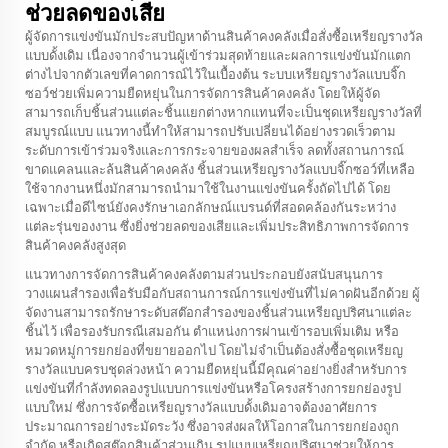
ช่วยลดของเสีย
ผู้จัดการแข่งขันมักประสบปัญหาด้านสินค้าคงคลังเมื่อสั่งซื้อเหรียญรางวัล
แบบดั้งเดิม เนื่องจากจำนวนผู้เข้าร่วมสุดท้ายและผลการแข่งขันมักแตก
ต่างไปจากตัวเลขที่คาดการณ์ไว้ในเบื้องต้น ระบบเหรียญรางวัลแบบจิ๊ก
ซอว์ช่วยเพิ่มความยืดหยุ่นในการจัดการสินค้าคงคลัง โดยให้ผู้จัด
สามารถเก็บชิ้นส่วนแต่ละชิ้นแยกต่างหากแทนที่จะเป็นชุดเหรียญรางวัลที่
สมบูรณ์แบบ แนวทางนี้ทำให้สามารถปรับเปลี่ยนได้อย่างรวดเร็วตาม
ระดับการเข้าร่วมจริงและการกระจายของผลสำเร็จ ลดทั้งสถานการณ์
ขาดแคลนและล้นสินค้าคงคลัง ชิ้นส่วนเหรียญรางวัลแบบจิ๊กซอว์ที่เหลือ
ใช้จากงานหนึ่งมักสามารถนำมาใช้ในงานแข่งขันครั้งถัดไปได้ โดย
เฉพาะเมื่อดีไซน์ยังคงรักษาเอกลักษณ์แบรนด์ที่สอดคล้องกันระหว่าง
แต่ละรุ่นของงาน ซึ่งยิ่งช่วยลดของเสียและเพิ่มประสิทธิภาพการจัดการ
สินค้าคงคลังสูงสุด
แนวทางการจัดการสินค้าคงคลังตามส่วนประกอบยังสนับสนุนการ
วางแผนสำรองเพื่อรับมือกับสถานการณ์การแข่งขันที่ไม่คาดฝันอีกด้วย ผู้
จัดงานสามารถรักษาระดับสต๊อกสำรองของชิ้นส่วนเหรียญปริศนาแต่ละ
ชิ้นไว้ เพื่อรองรับกรณีเสมอกัน ตำแหน่งการผ่านเข้ารอบเพิ่มเติม หรือ
หมวดหมู่การยกย่องที่ขยายออกไป โดยไม่จำเป็นต้องสั่งซื้อชุดเหรียญ
รางวัลแบบครบชุดล่วงหน้า ความยืดหยุ่นนี้มีคุณค่าอย่างยิ่งสำหรับการ
แข่งขันที่กำลังทดลองรูปแบบการแข่งขันหรือโครงสร้างการยกย่องรูป
แบบใหม่ ซึ่งการจัดซื้อเหรียญรางวัลแบบดั้งเดิมอาจต้องอาศัยการ
ประมาณการอย่างระมัดระวัง ซึ่งอาจส่งผลให้โอกาสในการยกย่องถูก
จำกัด หรือเกิดสต๊อกสินค้าส่วนเกิน รูปแบบเหรียญปริศนาช่วยให้การ