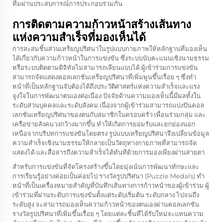
ทีมผ่านประสบการณ์การประกอบร่วมกัน
การติดตามความก้าวหน้าสร้างเส้นทาง
แห่งความสำเร็จที่มองเห็นได้
การสะสมชิ้นส่วนเหรียญปริศนาในรูปแบบกายภาพให้หลักฐานที่มองเห็น
ได้เกี่ยวกับความก้าวหน้าในการแข่งขัน ซึ่งระบบนับคะแนนเชิงนามธรรม
หรือระบบติดตามดิจิทัลไม่สามารถเลียนแบบได้ ผู้เข้าร่วมการแข่งขัน
สามารถจัดแสดงคอลเลกชันเหรียญปริศนาที่เพิ่มพูนขึ้นเรื่อย ๆ ซึ่งทำ
หน้าที่เป็นหลักฐานจับต้องได้ถึงประวัติศาสตร์แห่งความสำเร็จและแรง
จูงใจในการพัฒนาตนเองต่อเนื่อง ปัจจัยด้านความมองเห็นนี้มีผลทั้งใน
ระดับส่วนบุคคลและระดับสังคม เนื่องจากผู้เข้าร่วมสามารถแบ่งปันคอล
เลกชันเหรียญปริศนาของตนกับสมาชิกในครอบครัว เพื่อนร่วมกลุ่ม และ
เครือข่ายสังคมวงกว้างมากขึ้น ทำให้เกิดการยอมรับและยกย่องนอก
เหนือจากบริบทการแข่งขันโดยตรง รูปแบบเหรียญปริศนาจึงเปลี่ยนข้อมูล
ความสำเร็จเชิงนามธรรมให้กลายเป็นวัตถุทางกายภาพที่สามารถจัด
แสดงได้ และสื่อสารถึงความสำเร็จได้ทันทีด้วยการมองเพียงผ่านสายตา
สำหรับการแข่งขันที่จัดโครงสร้างขึ้นโดยมุ่งเน้นการพัฒนาทักษะและ
การเรียนรู้อย่างค่อยเป็นค่อยไป รางวัลรูปปริศนา (Puzzle Medals) ทำ
หน้าที่เป็นเครื่องหมายสำคัญที่บันทึกเส้นทางการก้าวหน้าของผู้เข้าร่วม ผู้
เข้าร่วมที่ผ่านระดับการแข่งขันตั้งแต่ระดับเริ่มต้น ระดับกลาง ไปจนถึง
ระดับสูง จะสามารถมองเห็นความก้าวหน้าของตนเองผ่านคอลเลกชัน
รางวัลรูปปริศนาที่เพิ่มขึ้นเรื่อย ๆ โดยแต่ละชิ้นที่ได้รับใหม่จะแทนความ