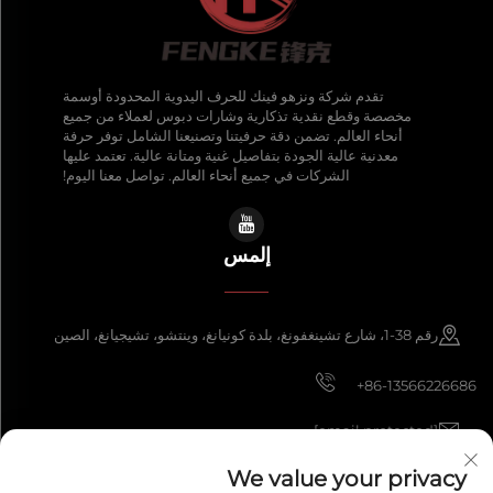
تقدم شركة ونزهو فينك للحرف اليدوية المحدودة أوسمة
مخصصة وقطع نقدية تذكارية وشارات دبوس لعملاء من جميع
أنحاء العالم. تضمن دقة حرفيتنا وتصنيعنا الشامل توفر حرفة
معدنية عالية الجودة بتفاصيل غنية ومتانة عالية. تعتمد عليها
الشركات في جميع أنحاء العالم. تواصل معنا اليوم!
إلمس
رقم 38-1، شارع تشينغفونغ، بلدة كونيانغ، وينتشو، تشيجيانغ، الصين
+86-13566226686
[email protected]
We value your privacy