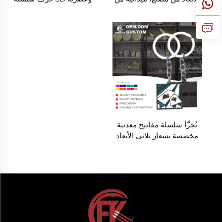
سبيكة من الزنك والذهب
مفاتيح دعائية تذكار معدني
والفضة والبرونز، ميدالية
من سبيكة الزنك أوروبا
رياضية، جائزة لعبة، جوائز،
مخصصة متشيك
تذكار ميدالية
تُجزَّأ سلسلة مفاتيح معدنية
مخصصة بشعار ثلاثي الأبعاد
وحلي معدني صلب وناعم من
سبيكة الزنك على شكل
رسوم متحركة