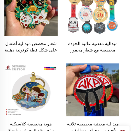
ميدالية معدنية عالية الجودة
شعار مخصص ميدالية أطفال
مخصصة مع شعار محفور
على شكل قطة كرتونية ذهبية
على شكل توربو، تذكار
فضية برونزية جائزة حفلة
رياضي مع حبل للتعليق
أطفال رياضية لعبة تذكارية
ميدالية
ميدالية معدنية مخصصة ثلاثية
هوية مخصصة كلاسيكية
الأبعاد من مصنّع، ميدالية من
وعصرية 3D حرف سلسلة