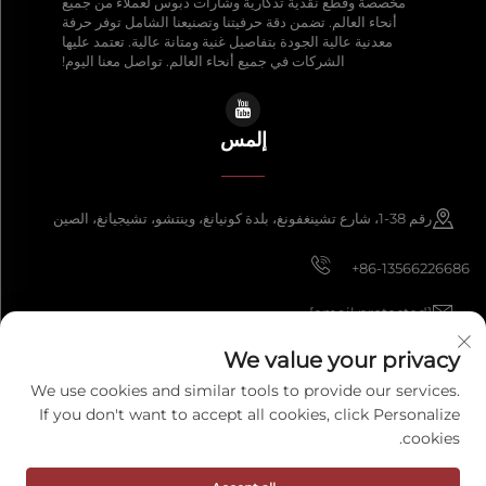
مخصصة وقطع نقدية تذكارية وشارات دبوس لعملاء من جميع
أنحاء العالم. تضمن دقة حرفيتنا وتصنيعنا الشامل توفر حرفة
معدنية عالية الجودة بتفاصيل غنية ومتانة عالية. تعتمد عليها
الشركات في جميع أنحاء العالم. تواصل معنا اليوم!
إلمس
رقم 38-1، شارع تشينغفونغ، بلدة كونيانغ، وينتشو، تشيجيانغ، الصين
+86-13566226686
[email protected]
We value your privacy
We use cookies and similar tools to provide our services.
حقوق النشر © 2026 شركة وينتشو فنغكي للحرف اليدوية المحدودة. جميع الحقوق
If you don't want to accept all cookies, click Personalize
محفوظة.
سياسة الخصوصية
cookies.