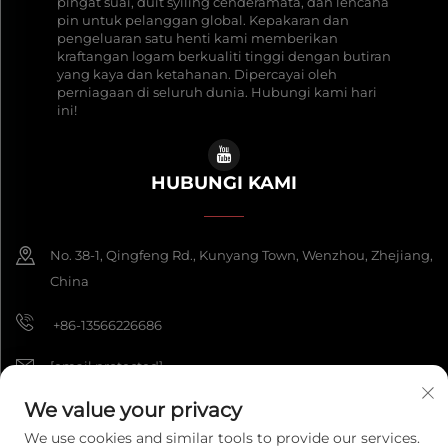
pingat suai, duit syiling cenderamata, dan lencana
pin untuk pelanggan global. Kepakaran dan
pengeluaran satu henti kami memberikan
kraftangan logam berkualiti tinggi dengan butiran
yang kaya dan ketahanan. Dipercayai oleh
perniagaan di seluruh dunia. Hubungi kami hari
ini!
HUBUNGI KAMI
No. 38-1, Qingfeng Rd., Kunyang Town, Wenzhou, Zhejiang,
China
+86-13566226686
[email protected]
We value your privacy
We use cookies and similar tools to provide our services.