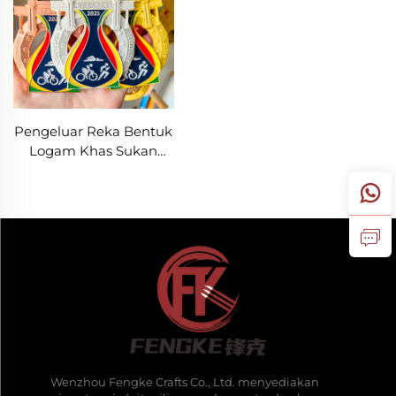
Pengeluar Reka Bentuk
Logam Khas Sukan
Pingat Berbasikal
Berenang Triathlon
Keseimbangan Basikal
Pingat
Wenzhou Fengke Crafts Co., Ltd. menyediakan