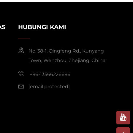
AS
HUBUNGI KAMI
No. 38-1, Qingfeng Rd., Kunyang
Town, Wenzhou, Zhejiang, China
+86-13566226686
[email protected]