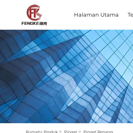
Halaman Utama
T
>
>
Rumah>
Produk
Pingat
Pingat Renang