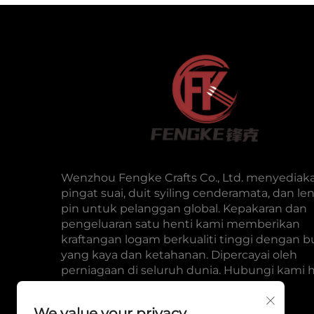
Wenzhou Fengke Crafts Co., Ltd. menyediak
pingat suai, duit syiling cenderamata, dan le
pin untuk pelanggan global. Kepakaran dan
pengeluaran satu henti kami memberikan
kraftangan logam berkualiti tinggi dengan b
yang kaya dan ketahanan. Dipercayai oleh
perniagaan di seluruh dunia. Hubungi kami har
We value your privacy