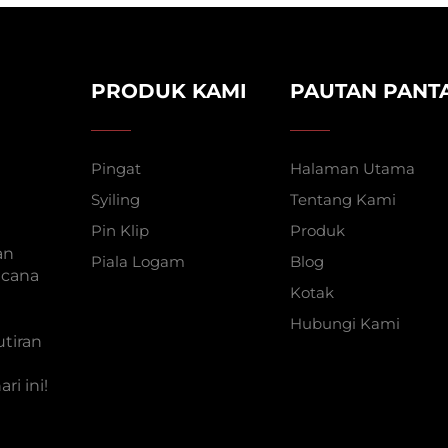
PRODUK KAMI
PAUTAN PANT
Pingat
Halaman Utama
Syiling
Tentang Kami
Pin Klip
Produk
an
Piala Logam
Blog
ncana
Kotak
Hubungi Kami
utiran
i ini!