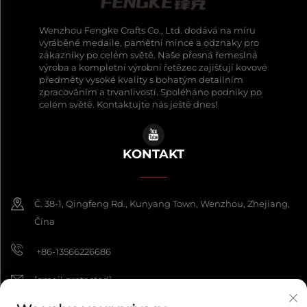
Wenzhou Fengke Crafts Co., Ltd. dodává na míru
vyráběné medaile, pamětní mince a odznaky pro
zákazníky po celém světě. Naše přesná řemeslná
výroba a kompletní výrobní řetězec zajišťují kovové
předměty vysoké kvality s bohatým detailním
zpracováním a trvanlivostí. Spoléháno podniky po
celém světě. Kontaktujte nás ještě dnes!
KONTAKT
Č. 38-1, Qingfeng Rd., Kunyang Town, Wenzhou, Zhejiang,
Čína
+86-13566226686
[email protected]