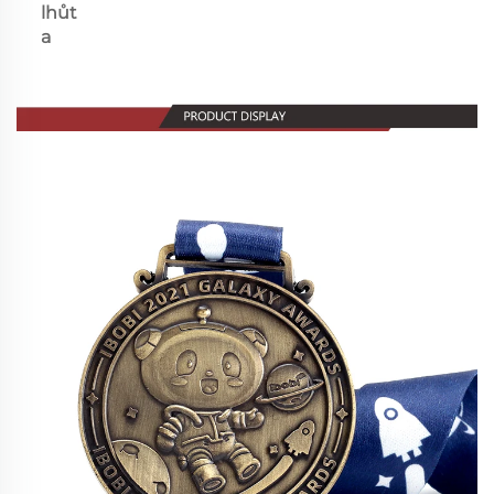
lhůt
a