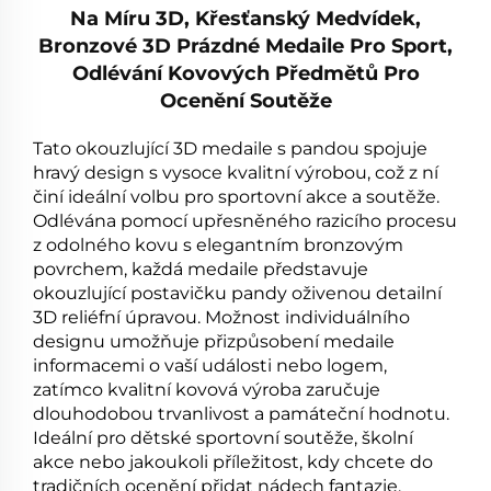
Na Míru 3D, Křesťanský Medvídek,
Bronzové 3D Prázdné Medaile Pro Sport,
Odlévání Kovových Předmětů Pro
Ocenění Soutěže
Tato okouzlující 3D medaile s pandou spojuje
hravý design s vysoce kvalitní výrobou, což z ní
činí ideální volbu pro sportovní akce a soutěže.
Odlévána pomocí upřesněného razicího procesu
z odolného kovu s elegantním bronzovým
povrchem, každá medaile představuje
okouzlující postavičku pandy oživenou detailní
3D reliéfní úpravou. Možnost individuálního
designu umožňuje přizpůsobení medaile
informacemi o vaší události nebo logem,
zatímco kvalitní kovová výroba zaručuje
dlouhodobou trvanlivost a památeční hodnotu.
Ideální pro dětské sportovní soutěže, školní
akce nebo jakoukoli příležitost, kdy chcete do
tradičních ocenění přidat nádech fantazie.