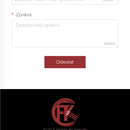
Zpráva
0/1000
Odeslat