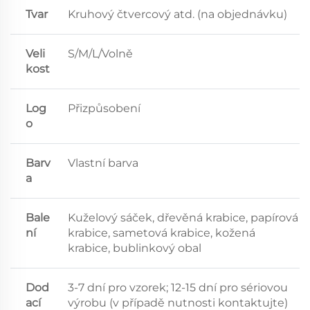
Tvar
Kruhový čtvercový atd. (na objednávku)
Veli
S/M/L/Volně
kost
Log
Přizpůsobení
o
Barv
Vlastní barva
a
Bale
Kuželový sáček, dřevěná krabice, papírová
ní
krabice, sametová krabice, kožená
krabice, bublinkový obal
Dod
3-7 dní pro vzorek; 12-15 dní pro sériovou
ací
výrobu (v případě nutnosti kontaktujte)