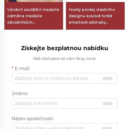
Výrobní soutěžní medaile
Horký prodej vlastního
odměna medaile
designu kovové tvrdé
závodníkům
emailové odznaky
maratónského běhu
moderního stylu na oděvy
fotbalového zápasu
- odznak s kolíčkem
plavecké soutěže
Získejte bezplatnou nabídku
sportovní kovové medaile
Náš zástupce se vám brzy ozve.
E-mail
0/100
Jméno
0/100
Název společnosti
0/200