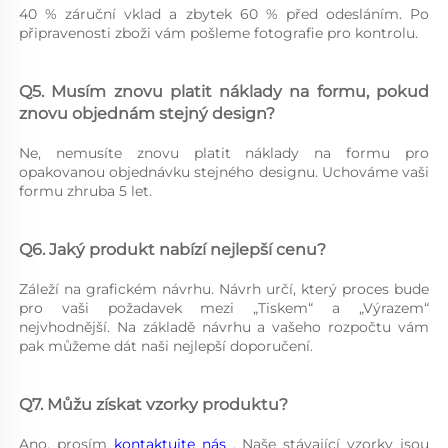
40 % záruční vklad a zbytek 60 % před odesláním. Po 
připravenosti zboži vám pošleme fotografie pro kontrolu. 
Q5. Musím znovu platit náklady na formu, pokud 
znovu objednám stejný design? 
Ne, nemusíte znovu platit náklady na formu pro 
opakovanou objednávku stejného designu. Uchováme vaši 
formu zhruba 5 let. 
Q6. Jaký produkt nabízí nejlepší cenu? 
Záleží na grafickém návrhu. Návrh určí, který proces bude 
pro vaši požadavek mezi „Tiskem“ a „Výrazem“ 
nejvhodnější. Na základě návrhu a vašeho rozpočtu vám 
pak můžeme dát naši nejlepší doporučení. 
Q7. Můžu získat vzorky produktu? 
Ano, prosím 
kontaktujte nás 
, Naše stávající vzorky jsou 