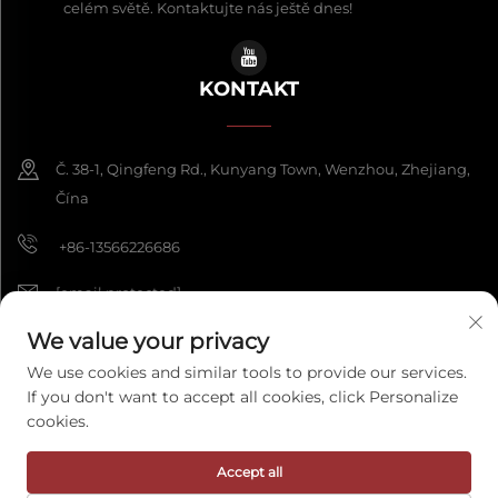
celém světě. Kontaktujte nás ještě dnes!
KONTAKT
Č. 38-1, Qingfeng Rd., Kunyang Town, Wenzhou, Zhejiang,
Čína
+86-13566226686
[email protected]
We value your privacy
We use cookies and similar tools to provide our services.
Copyright © 2026 Wenzhou Fengke Crafts Co., Ltd. Všechna práva
If you don't want to accept all cookies, click Personalize
vyhrazena.
Zásady ochrany osobních údajů
cookies.
Accept all