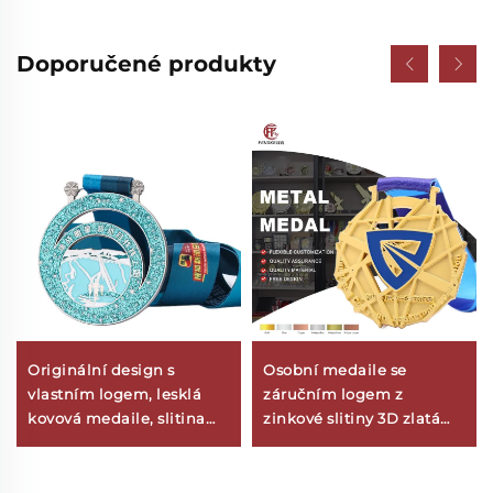
Doporučené produkty
Originální design s
Osobní medaile se
vlastním logem, lesklá
záručním logem z
kovová medaile, slitina
zinkové slitiny 3D zlatá
zinku, lesklá medaile pro
medaile pro basketbalové
maraton, dutá kulatá
ocenění s mašlí
medaile