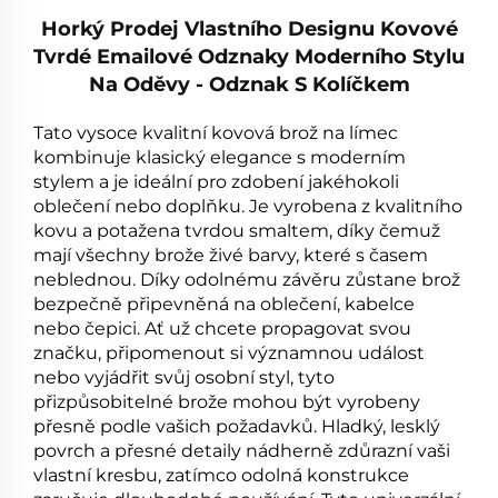
Horký Prodej Vlastního Designu Kovové
Tvrdé Emailové Odznaky Moderního Stylu
Na Oděvy - Odznak S Kolíčkem
Tato vysoce kvalitní kovová brož na límec
kombinuje klasický elegance s moderním
stylem a je ideální pro zdobení jakéhokoli
oblečení nebo doplňku. Je vyrobena z kvalitního
kovu a potažena tvrdou smaltem, díky čemuž
mají všechny brože živé barvy, které s časem
neblednou. Díky odolnému závěru zůstane brož
bezpečně připevněná na oblečení, kabelce
nebo čepici. Ať už chcete propagovat svou
značku, připomenout si významnou událost
nebo vyjádřit svůj osobní styl, tyto
přizpůsobitelné brože mohou být vyrobeny
přesně podle vašich požadavků. Hladký, lesklý
povrch a přesné detaily nádherně zdůrazní vaši
vlastní kresbu, zatímco odolná konstrukce