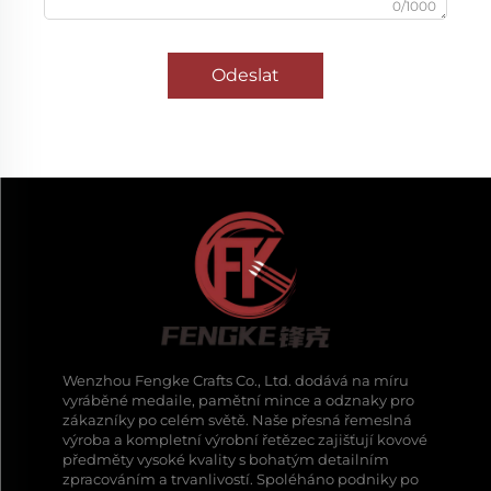
0/1000
Odeslat
Wenzhou Fengke Crafts Co., Ltd. dodává na míru
vyráběné medaile, pamětní mince a odznaky pro
zákazníky po celém světě. Naše přesná řemeslná
výroba a kompletní výrobní řetězec zajišťují kovové
předměty vysoké kvality s bohatým detailním
zpracováním a trvanlivostí. Spoléháno podniky po