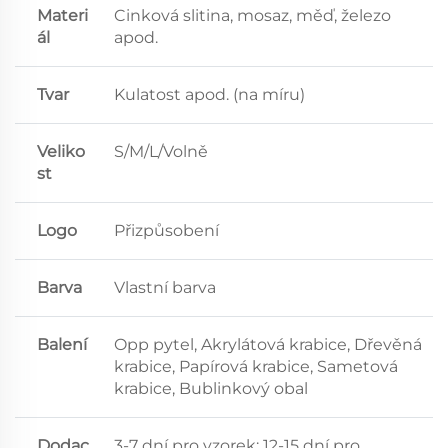
Materi
Cinková slitina, mosaz, měď, železo
ál
apod.
Tvar
Kulatost apod. (na míru)
Veliko
S/M/L/Volně
st
Logo
Přizpůsobení
Barva
Vlastní barva
Balení
Opp pytel, Akrylátová krabice, Dřevěná
krabice, Papírová krabice, Sametová
krabice, Bublinkový obal
Dodac
3-7 dní pro vzorek; 12-15 dní pro