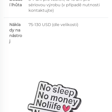
í lhůta
sériovou výrobu (v případě nutnosti
kontaktujte)
Nákla
75-130 USD (dle velikosti)
dy na
nástro
j