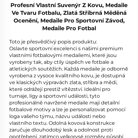
Profesní Vlastní Suvenýr Z Kovu, Medaile
Ve Tvaru Fotbalu, Zlatá Stříbrná Měděná
Ocenění, Medaile Pro Sportovní Závod,
Medaile Pro Fotbal
Toto je přesvědčivý popis produktu:
Oslavte sportovní excelenci s našimi premium
vlastními fotbalovými medailemi, které jsou
vyrobeny tak, aby ctily úspěch ve fotbale a
atletických soutěžích. Každá medaile je odborně
vyrobena z vysoce kvalitního kovu, je dostupná
ve klasických výpravách zlata, stříbra a mědi,
které odrážejí prestiž vítězství. Ideální pro
turnaje, ligy a sportovní události, tyto
profesionálně navržené medaile mají detailní
fotbalové motivy a lze je personalizovat pomocí
loga vašeho týmu, názvu události nebo
vlastního textu. Odolná kovová konstrukce
zaručuje dlouhodobý lesk a odolnost proti
opotřebení, zatímco velkorysé rozměry působí