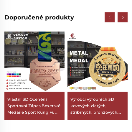
Doporučené produkty
Vlastní 3D Ocenění
Výrobci výrobních 3D
Sportovní Zápas Boxerské
kovových zlatých,
Medaile Sport Kung Fu
stříbrných, bronzových,
Karate Tae Kwon Do
zinkových slitinových
Medaile S Páskem
medailí na zakázku pro
dětské sportovní taneční