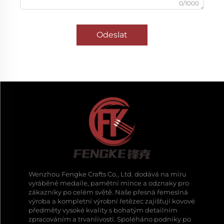
0/1000
Odeslat
Wenzhou Fengke Crafts Co., Ltd. dodává na míru
vyráběné medaile, pamětní mince a odznaky pro
zákazníky po celém světě. Naše přesná řemeslná
výroba a kompletní výrobní řetězec zajišťují kovové
předměty vysoké kvality s bohatým detailním
zpracováním a trvanlivostí. Spoléháno podniky po