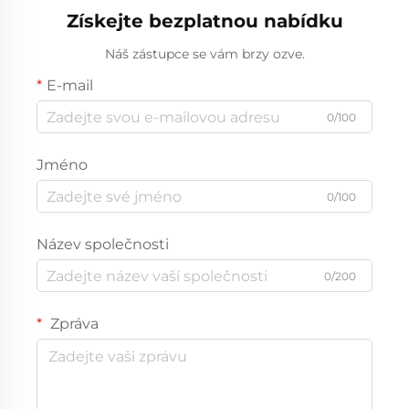
Získejte bezplatnou nabídku
medaile
Náš zástupce se vám brzy ozve.
E-mail
0/100
Jméno
0/100
Název společnosti
0/200
Zpráva