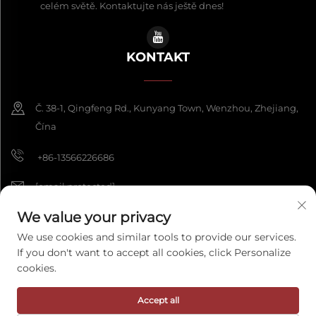
celém světě. Kontaktujte nás ještě dnes!
KONTAKT
Č. 38-1, Qingfeng Rd., Kunyang Town, Wenzhou, Zhejiang,
Čína
+86-13566226686
[email protected]
We value your privacy
We use cookies and similar tools to provide our services.
Copyright © 2026 Wenzhou Fengke Crafts Co., Ltd. Všechna práva
If you don't want to accept all cookies, click Personalize
vyhrazena.
Zásady ochrany osobních údajů
cookies.
Accept all