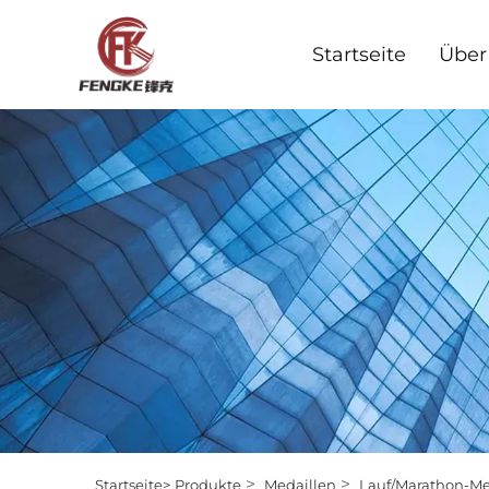
Startseite
Über
>
>
Startseite>
Produkte
Medaillen
Lauf/Marathon-Me