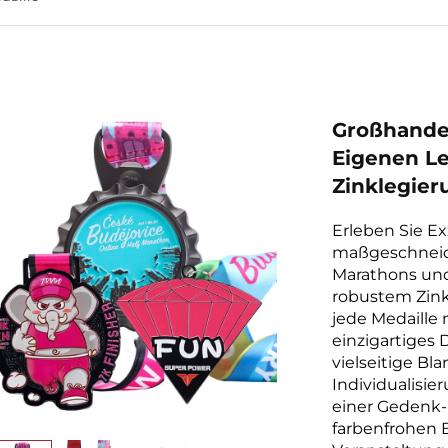
Großhandel
Eigenen Le
Zinklegier
Erleben Sie E
maßgeschneide
Marathons und
robustem Zink
jede Medaille 
einzigartiges 
vielseitige Bl
Individualisi
einer Gedenk-
farbenfrohen B