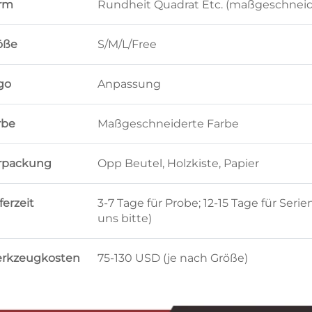
rm
Rundheit Quadrat Etc. (maßgeschneid
öße
S/M/L/Free
go
Anpassung
rbe
Maßgeschneiderte Farbe
rpackung
Opp Beutel, Holzkiste, Papier
ferzeit
3-7 Tage für Probe; 12-15 Tage für Seri
uns bitte)
rkzeugkosten
75-130 USD (je nach Größe)