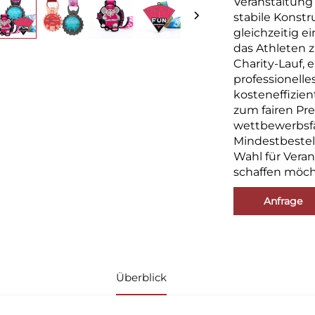
Veranstaltung 
stabile Konst
gleichzeitig e
das Athleten z
Charity-Lauf,
professionelle
kosteneffizien
zum fairen Pre
wettbewerbsfä
Mindestbestel
Wahl für Veran
schaffen möch
Anfrage
Überblick