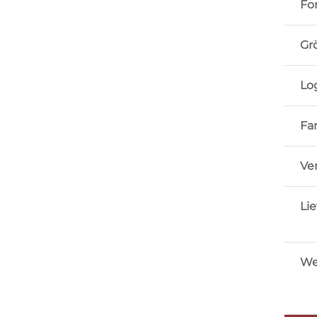
Fo
Gr
Lo
Fa
Ve
Lie
We