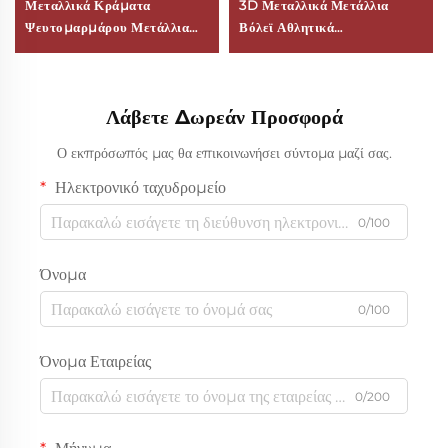
Μεταλλικά Κράματα
3D Μεταλλικά Μετάλλια
Ψευτομαρμάρου Μετάλλια
Βόλεϊ Αθλητικά
Σύγχρονη Φινγκ Σούι 2D 3D
Προσωποποιημένα
Ποδόσφαιρο Βόλεϊ Βραβεία
Εορταστικά Βραβείο
για Αθλητικούς Διαγωνισμούς
Μετάλλιο Από Κράμα
Λάβετε Δωρεάν Προσφορά
Λογότυπο Προσωποποίηση
Ψευδαργύρου
Ο εκπρόσωπός μας θα επικοινωνήσει σύντομα μαζί σας.
Ηλεκτρονικό ταχυδρομείο
0/100
Όνομα
0/100
Όνομα Εταιρείας
0/200