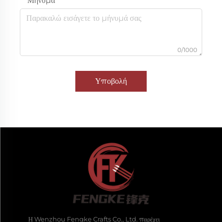
Μήνυμα
0/1000
Υποβολή
Η Wenzhou Fengke Crafts Co., Ltd. παρέχει