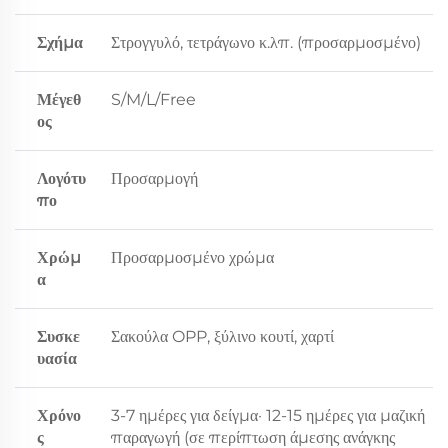
Σχήμα
Στρογγυλό, τετράγωνο κ.λπ. (προσαρμοσμένο)
Μέγεθ
S/M/L/Free
ος
Λογότυ
Προσαρμογή
πο
Χρώμ
Προσαρμοσμένο χρώμα
α
Συσκε
Σακούλα OPP, ξύλινο κουτί, χαρτί
υασία
Χρόνο
3-7 ημέρες για δείγμα· 12-15 ημέρες για μαζική
ς
παραγωγή (σε περίπτωση άμεσης ανάγκης