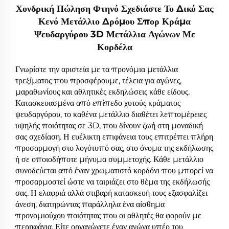
Χονδρική Πώληση Φτηνό Σχεδιάστε Το Δικό Σας
Κενό Μετάλλιο Δρόμου Σπορ Κράμα
Ψευδαργύρου 3D Μετάλλια Αγώνων Με
Κορδέλα
Γνωρίστε την αριστεία με τα προνόμια μετάλλια
τρεξίματος που προσφέρουμε, τέλεια για αγώνες,
μαραθωνίους και αθλητικές εκδηλώσεις κάθε είδους.
Κατασκευασμένα από επίπεδο χυτούς κράματος
ψευδαργύρου, το καθένα μετάλλιο διαθέτει λεπτομέρειες
υψηλής ποιότητας σε 3D, που δίνουν ζωή στη μοναδική
σας σχεδίαση. Η ευέλικτη επιφάνεια τους επιτρέπει πλήρη
προσαρμογή στο λογότυπό σας, στο όνομα της εκδήλωσης
ή σε οποιοδήποτε μήνυμα συμμετοχής. Κάθε μετάλλιο
συνοδεύεται από έναν χρωματιστό κορδόνι που μπορεί να
προσαρμοστεί ώστε να ταιριάζει στο θέμα της εκδήλωσής
σας. Η ελαφριά αλλά στιβαρή κατασκευή τους εξασφαλίζει
άνεση, διατηρώντας παράλληλα ένα αίσθημα
προνομιούχου ποιότητας που οι αθλητές θα φορούν με
περηφάνια. Είτε οργανώνετε έναν αγώνα υπέρ του