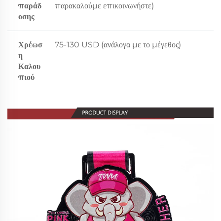
παράδ
παρακαλούμε επικοινωνήστε)
οσης
Χρέωσ
75-130 USD (ανάλογα με το μέγεθος)
η
Καλου
πιού