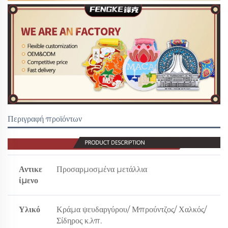
Περιγραφή προϊόντων
Αντικε
Προσαρμοσμένα μετάλλια
ίμενο
Υλικό
Κράμα ψευδαργύρου/ Μπρούντζος/ Χαλκός/
Σίδηρος κ.λπ.