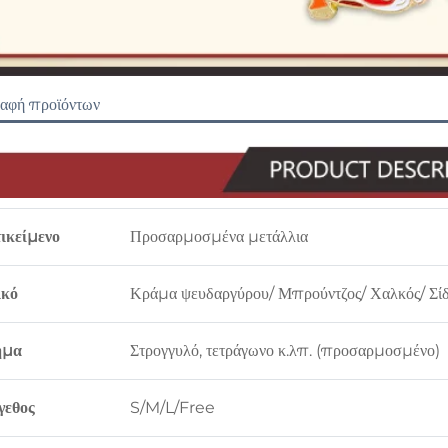
ραφή προϊόντων
ικείμενο
Προσαρμοσμένα μετάλλια
ικό
Κράμα ψευδαργύρου/ Μπρούντζος/ Χαλκός/ Σίδ
ήμα
Στρογγυλό, τετράγωνο κ.λπ. (προσαρμοσμένο)
γεθος
S/M/L/Free