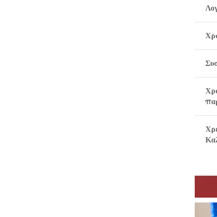
Λο
Χρ
Συ
Χρ
πα
Χρ
Κα