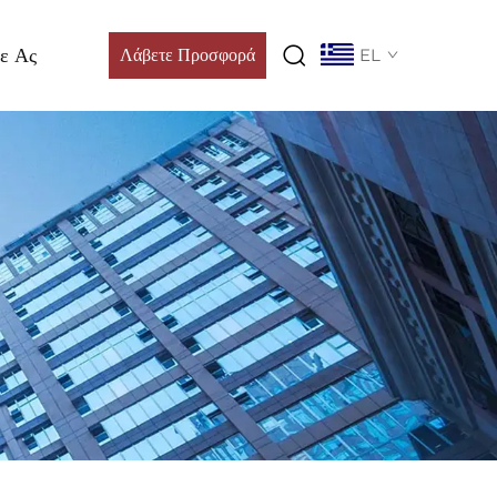
ε Ας
Λάβετε Προσφορά
EL