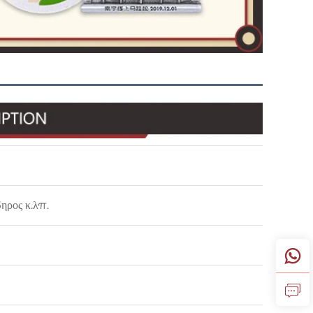
ηρος κ.λπ.