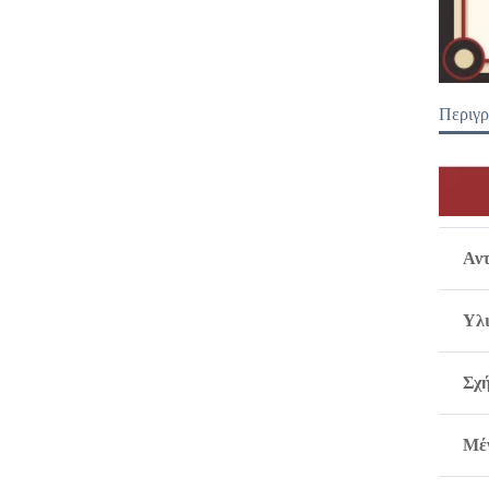
Περιγ
Αντ
Υλ
Σχ
Μέ