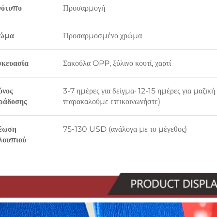
γότυπο
Προσαρμογή
ώμα
Προσαρμοσμένο χρώμα
σκευασία
Σακούλα OPP, ξύλινο κουτί, χαρτί
όνος
3-7 ημέρες για δείγμα· 12-15 ημέρες για μαζι
ράδοσης
παρακαλούμε επικοινωνήστε)
έωση
75-130 USD (ανάλογα με το μέγεθος)
λουπιού