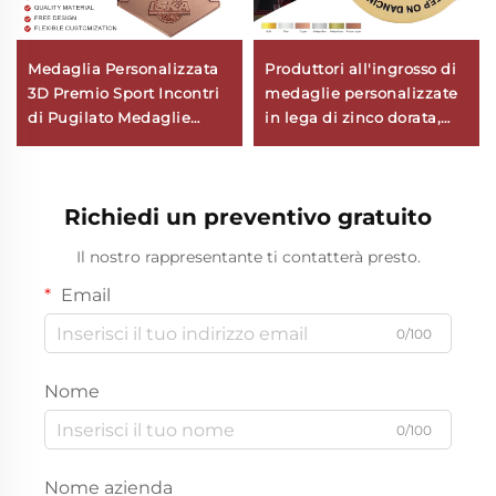
Medaglia Personalizzata
Produttori all'ingrosso di
3D Premio Sport Incontri
medaglie personalizzate
di Pugilato Medaglie
in lega di zinco dorata,
Sport Kung Fu Karate
argentata, bronzo e
Taekwondo con Nastro
metallo 3D per sport,
bambini e danza
Richiedi un preventivo gratuito
Il nostro rappresentante ti contatterà presto.
Email
0/100
Nome
0/100
Nome azienda