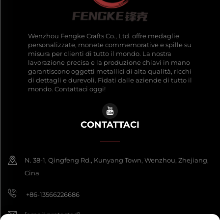
Wenzhou Fengke Crafts Co., Ltd. offre medaglie
personalizzate, monete commemorative e spille su
misura per clienti di tutto il mondo. La nostra
lavorazione precisa e la produzione chiavi in mano
garantiscono oggetti metallici di alta qualità, ricchi
di dettagli e durevoli. Fidati dalle aziende di tutto il
mondo. Contattaci oggi!
CONTATTACI
N. 38-1, Qingfeng Rd., Kunyang Town, Wenzhou, Zhejiang,
Cina
+86-13566226686
[email protected]