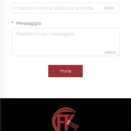
0/200
Messaggio
0/1000
Invia