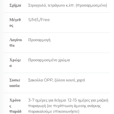
Σχήμα
Στρογγυλό, τετράγωνο κ.λπ. (προσαρμοσμένο)
Μέγεθ
S/M/L/Free
ος
Λογότυ
Προσαρμογή
πο
Χρώμ
Προσαρμοσμένο χρώμα
α
Συσκε
Σακούλα OPP, ξύλινο κουτί, χαρτί
υασία
Χρόνο
3-7 ημέρες για δείγμα· 12-15 ημέρες για μαζική
ς
παραγωγή (σε περίπτωση άμεσης ανάγκης
παράδ
παρακαλούμε επικοινωνήστε)