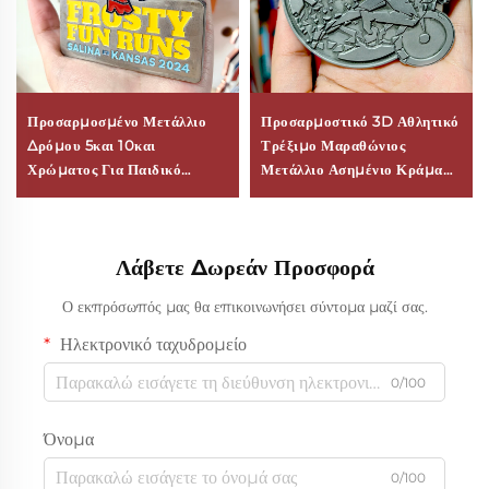
Προσαρμοσμένο Μετάλλιο
Προσαρμοστικό 3D Αθλητικό
Δρόμου 5και 10και
Τρέξιμο Μαραθώνιος
Χρώματος Για Παιδικό
Μετάλλιο Ασημένιο Κράμα
Σχολείο Μοντέρνο &
Ψευδαργύρου Μεταλλικά
Παραδοσιακό Αθλητικό
Μετάλλια με Κορδόνι
Μετάλλιο Διασκεδαστικών
Λάβετε Δωρεάν Προσφορά
Τρεξιμάτων Μετάλλια
Μαραθωνίου Ορεινού
Ο εκπρόσωπός μας θα επικοινωνήσει σύντομα μαζί σας.
Τρεξίματος
Ηλεκτρονικό ταχυδρομείο
0/100
Όνομα
0/100