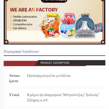
Περιγραφή προϊόντων
Αντικε
Προσαρμοσμένα μετάλλια
ίμενο
Υλικό
Κράμα ψευδαργύρου/ Μπρούντζος/ Χαλκός/
Σίδηρος κ.λπ.