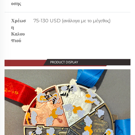
οσης
Χρέωσ
75-130 USD (ανάλογα με το μέγεθος)
η
Καλου
πιού