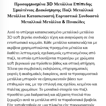
Προσαρμοσμένα 3D Μετάλλια Επίπεδης
Σμαλτένιας Διακόσμησης Παζλ Μεταλλικά
Μετάλλια Κατασκευαστή Εορταστικά Συνδυαστά
Μεταλλικά Μετάλλια & Πινακίδες
Αυτό το υπέροχα κατασκευασμένο μεταλλικό μετάλλιο
3D soft βερνίκι συνδυάζει τέχνη και αναγνώριση σε ένα
εντυπωσιακό κομμάτι. Κάθε μετάλλιο κατασκευάζεται με
ακρίβεια χρησιμοποιώντας προηγμένα μέταλλα και
διαθέτει λεπτομερείς σχεδιασμούς εμπνευσμένους από
παζλ, τα οποία εμπλουτίζονται περαιτέρω με χρώματα
soft βερνικιού για πρόσθετο βάθος και οπτική απήχηση.
Τέλεια για συμβολικές εκδηλώσεις, επιχειρηματικές
γιορτές ή ακαδημαϊκές διακρίσεις, αυτά τα προσαρμοστικά
μετάλλια μπορούν να εξατομικευτούν βάσει των
επιθυμιών σας, με την επιλογή σας σχεδίου, κειμένου και
παλέτας χρωμάτων. Το μοναδικό στοιχείο του παζλ
προσθέτει μια διαδραστική και αξέχαστη πινελιά που
ξεχωρίζει αυτά τα μετάλλια από τα παραδοσιακά βραβεία.
Είτε τοποθετηθούν σε μια πλακέτα είτε παρουσιαστούν