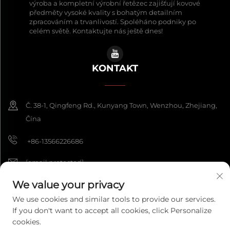
výroba a kompletní výrobní řetězec zajišťují kovové
předměty vysoké kvality s bohatým detailním
zpracováním a trvanlivostí. Spoléháno podniky po
celém světě. Kontaktujte nás ještě dnes!
KONTAKT
Č. 38-1, Qingfeng Rd., Kunyang Town, Wenzhou, Zhejiang,
Čína
+86-13566226686
[email protected]
We value your privacy
We use cookies and similar tools to provide our services.
Copyright © 2026 Wenzhou Fengke Crafts Co., Ltd. Všechna práva
If you don't want to accept all cookies, click Personalize
vyhrazena.
Zásady ochrany osobních údajů
cookies.