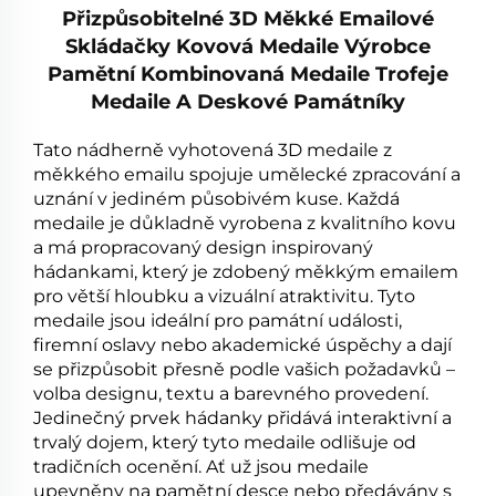
Přizpůsobitelné 3D Měkké Emailové
Skládačky Kovová Medaile Výrobce
Pamětní Kombinovaná Medaile Trofeje
Medaile A Deskové Památníky
Tato nádherně vyhotovená 3D medaile z
měkkého emailu spojuje umělecké zpracování a
uznání v jediném působivém kuse. Každá
medaile je důkladně vyrobena z kvalitního kovu
a má propracovaný design inspirovaný
hádankami, který je zdobený měkkým emailem
pro větší hloubku a vizuální atraktivitu. Tyto
medaile jsou ideální pro památní události,
firemní oslavy nebo akademické úspěchy a dají
se přizpůsobit přesně podle vašich požadavků –
volba designu, textu a barevného provedení.
Jedinečný prvek hádanky přidává interaktivní a
trvalý dojem, který tyto medaile odlišuje od
tradičních ocenění. Ať už jsou medaile
upevněny na pamětní desce nebo předávány s