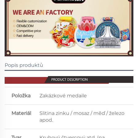
Popis produktů
Položka
Zakázkové medaile
Materiál
Slitina zinku / mosaz / měď / železo
apod.
Tvar
Kruhový čtvercový atd. (na