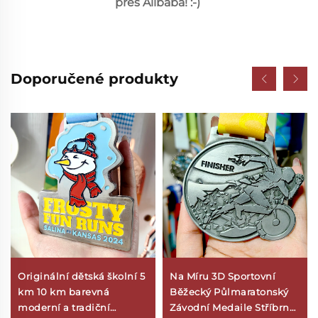
přes Alibaba! :-) 
Doporučené produkty
Originální dětská školní 5
Na Míru 3D Sportovní
km 10 km barevná
Běžecký Půlmaratonský
moderní a tradiční
Závodní Medaile Stříbrný