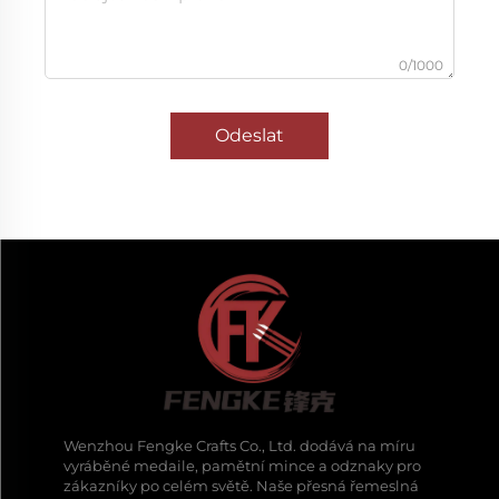
0/1000
Odeslat
Wenzhou Fengke Crafts Co., Ltd. dodává na míru
vyráběné medaile, pamětní mince a odznaky pro
zákazníky po celém světě. Naše přesná řemeslná