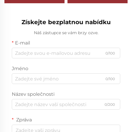
běžecká sportovní
Zinek Kovové Medaile Se
medaile zábavní běžecké
Stuhou
medaile horské
Získejte bezplatnou nabídku
maratónské medaile
Náš zástupce se vám brzy ozve.
E-mail
0/100
Jméno
0/100
Název společnosti
0/200
Zpráva