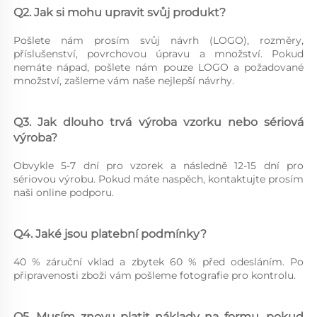
Q2. Jak si mohu upravit svůj produkt? 
Pošlete nám prosím svůj návrh (LOGO), rozměry, 
příslušenství, povrchovou úpravu a množství. Pokud 
nemáte nápad, pošlete nám pouze LOGO a požadované 
množství, zašleme vám naše nejlepší návrhy. 
Q3. Jak dlouho trvá výroba vzorku nebo sériová 
výroba? 
Obvykle 5-7 dní pro vzorek a následně 12-15 dní pro 
sériovou výrobu. Pokud máte naspěch, kontaktujte prosím 
naši online podporu. 
Q4. Jaké jsou platební podmínky? 
40 % záruční vklad a zbytek 60 % před odesláním. Po 
připravenosti zboži vám pošleme fotografie pro kontrolu. 
Q5. Musím znovu platit náklady na formu, pokud 