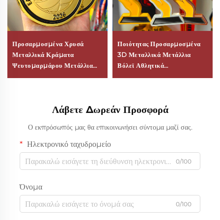
Προσαρμοσμένα Χρυσά
Ποιότητας Προσαρμοσμένα
Μεταλλικά Κράματα
3D Μεταλλικά Μετάλλια
Ψευτομαρμάρου Μετάλλια
Βόλεϊ Αθλητικά
Σύγχρονη Φινγκ Σούι 2D 3D
Προσωποποιημένα
Ποδόσφαιρο Βόλεϊ Βραβεία
Εορταστικά Βραβείο
για Αθλητικούς Διαγωνισμούς
Μετάλλιο Από Κράμα
Λάβετε Δωρεάν Προσφορά
Λογότυπο Προσωποποίηση
Ψευδαργύρου
Ο εκπρόσωπός μας θα επικοινωνήσει σύντομα μαζί σας.
Ηλεκτρονικό ταχυδρομείο
0/100
Όνομα
0/100