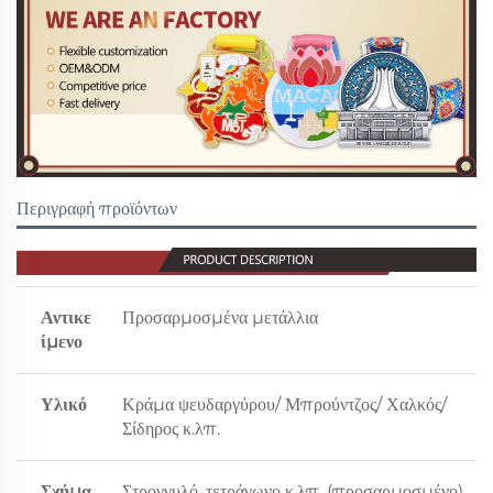
Περιγραφή προϊόντων
Αντικε
Προσαρμοσμένα μετάλλια
ίμενο
Υλικό
Κράμα ψευδαργύρου/ Μπρούντζος/ Χαλκός/
Σίδηρος κ.λπ.
Σχήμα
Στρογγυλό, τετράγωνο κ.λπ. (προσαρμοσμένο)