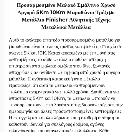
Προσαρμοσμένο Μαλακό Σμάλτινο Χρυσό
Αργυρό 5Km 10Km Μαραθώνιο Τρέξιμο
Μετάλλιο Finisher Αθλητικής Τέχνης
Μεταλλικά Μετάλλια
Αυτό το ανώτερο επίπεδο προσαρμοσμένο μετάλλιο για
μαραθώνιο είναι ο τέλειος τρόπος να τιμηθεί η επιτυχία σε
αγώνες 5K και 10K. Κατασκευασμένο με επιμονή στις
λεπτομέρειες, το κάθε μετάλλιο διαθέτει υπέροχη
επίστρωση από µαλακό σμάλτο που δίνει ζωντανές
αποχρώσεις σε αντίθεση με τη βάση από χρυσό ή αργυρό
μέταλλο. Η ανθεκτική κατασκευή από μέταλλο
εξασφαλίζει ότι αυτά τα μετάλλια θα παραμείνουν
πολύτιμα αναμνηστικά για πολλά χρόνια. Διατίθενται για
αποστάσεις 5Km και 10Km, τα μετάλλια μπορούν να
προσαρμοστούν με το λογότυπο της διοργάνωσής σας, την
ημερομηνία και άλλες προσωποποιημένες λεπτομέρειες.
Η επαγγελματική ολοκλήρωση και η σταθερή αίσθηση τα
καθιστούν ιδανικά για συλλόγους δρόμου, αγώνες
φιλανθρωπίας και ανταγωνιστικές εκδηλώσεις. Κάθε