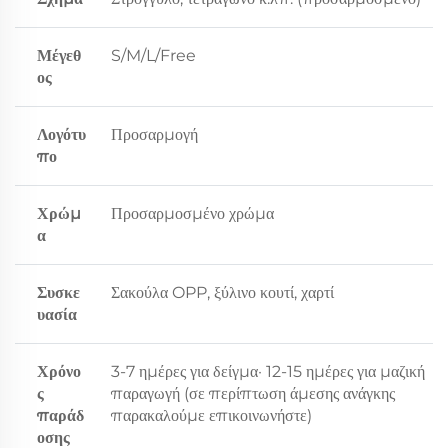
Μέγεθ
S/M/L/Free
ος
Λογότυ
Προσαρμογή
πο
Χρώμ
Προσαρμοσμένο χρώμα
α
Συσκε
Σακούλα OPP, ξύλινο κουτί, χαρτί
υασία
Χρόνο
3-7 ημέρες για δείγμα· 12-15 ημέρες για μαζική
ς
παραγωγή (σε περίπτωση άμεσης ανάγκης
παράδ
παρακαλούμε επικοινωνήστε)
οσης