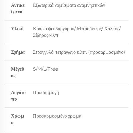
Αντικε
Εξωτερικά νομίσματα αναμνηστικών
ίμενο
Υλικό
Κράμα ψευδαργύρου/ Μπρούντζος/ Χαλκός/
Σίδηρος κ.λπ.
Σχήμα
Στρογγυλό, τετράγωνο κ.λπ. (προσαρμοσμένο)
Μέγεθ
S/M/L/Free
ος
Λογότυ
Προσαρμογή
πο
Χρώμ
Προσαρμοσμένο χρώμα
α