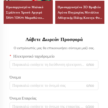
Προσαρμοσμένο Μαλακό
Προσαρμοσμένο 3D Βραβείο
Σμάλτινο Χρυσό Αργυρό
Αγώνα Πυγμαχίας Μετάλλια
5Km 10Km Μαραθώνιο
Αθλητικής Πάλης Κουνγκ Φού
Τρέξιμο Μετάλλιο Finisher
Καράτε Ταεκβοντό Μετάλλιο
Αθλητικής Τέχνης Μεταλλικά
Με Κορδόνι
Μετάλλια
Λάβετε Δωρεάν Προσφορά
Ο εκπρόσωπός μας θα επικοινωνήσει σύντομα μαζί σας.
Ηλεκτρονικό ταχυδρομείο
0/100
Όνομα
0/100
Όνομα Εταιρείας
0/200