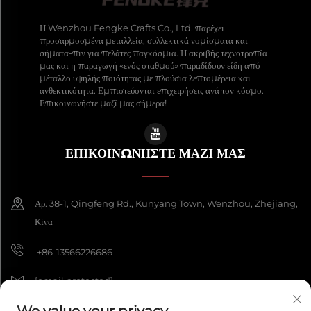
Η Wenzhou Fengke Crafts Co., Ltd. παρέχει
προσαρμοσμένα μεταλλεία, συλλεκτικά νομίσματα και
σήματα-πιν για πελάτες παγκόσμια. Η ακριβής τεχνοτροπία
μας και η παραγωγή «ενός σταθμού» παραδίδουν είδη από
μέταλλο υψηλής ποιότητας με πλούσια λεπτομέρεια και
ανθεκτικότητα. Εμπιστεύονται επιχειρήσεις ανά τον κόσμο.
Επικοινωνήστε μαζί μας σήμερα!
ΕΠΙΚΟΙΝΩΝΉΣΤΕ ΜΑΖΊ ΜΑΣ
Αρ. 38-1, Qingfeng Rd., Kunyang Town, Wenzhou, Zhejiang,
Κίνα
+86-13566226686
[email protected]