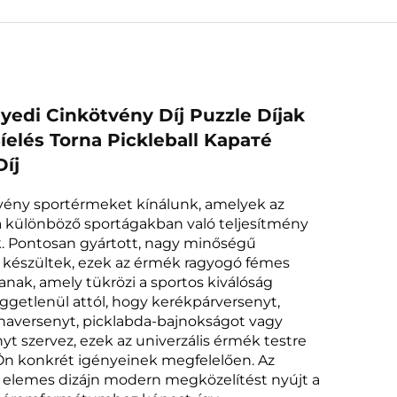
gyedi Cinkötvény Díj Puzzle Díjak
íelés Torna Pickleball Kаратé
íj
vény sportérmeket kínálunk, amelyek az
a különböző sportágakban való teljesítmény
. Pontosan gyártott, nagy minőségű
 készültek, ezek az érmék ragyogó fémes
tanak, amely tükrözi a sportos kiválóság
üggetlenül attól, hogy kerékpárversenyt,
rnaversenyt, picklabda-bajnokságot vagy
t szervez, ezek az univerzális érmék testre
Ön konkrét igényeinek megfelelően. Az
s elemes dizájn modern megközelítést nyújt a