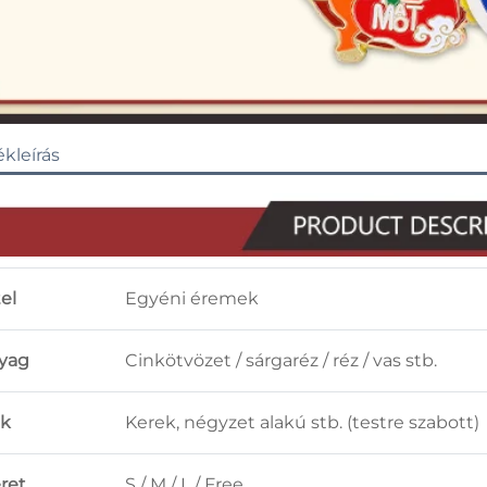
kleírás
el
Egyéni éremek
yag
Cinkötvözet / sárgaréz / réz / vas stb.
ak
Kerek, négyzet alakú stb. (testre szabott)
ret
S / M / L / Free