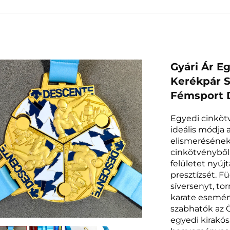
Gyári Ár E
Kerékpár S
Fémsport D
Egyedi cinköt
ideális módja 
elismerésének
cinkötvényből
felületet nyúj
presztízsét. F
síversenyt, to
karate esemény
szabhatók az 
egyedi kirakó