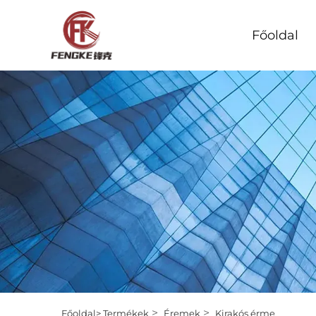
Főoldal
>
>
Főoldal>
Termékek
Éremek
Kirakós érme