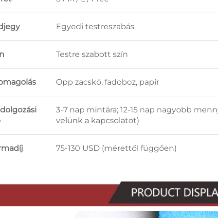
djegy
Egyedi testreszabás
ín
Testre szabott szín
omagolás
Opp zacskó, fadoboz, papír
ldolgozási
3-7 nap mintára; 12-15 nap nagyobb mennyi
ő
velünk a kapcsolatot)
rmadíj
75-130 USD (mérettől függően)