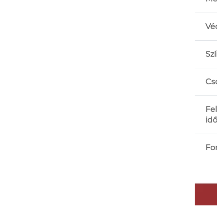
Vé
Sz
Cs
Fe
id
Fo