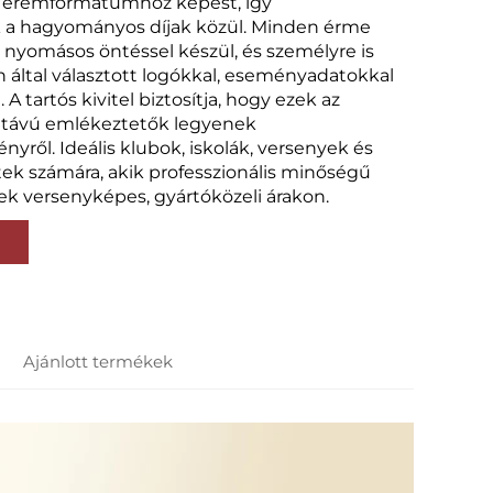
éremformátumhoz képest, így
a hagyományos díjak közül. Minden érme
s nyomásos öntéssel készül, és személyre is
 által választott logókkal, eseményadatokkal
. A tartós kivitel biztosítja, hogy ezek az
távú emlékeztetők legyenek
nyről. Ideális klubok, iskolák, versenyek és
ek számára, akik professzionális minőségű
ek versenyképes, gyártóközeli árakon.
Ajánlott termékek