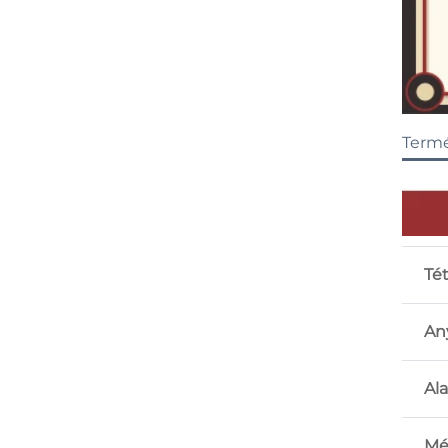
Termé
Tét
An
Al
Mé