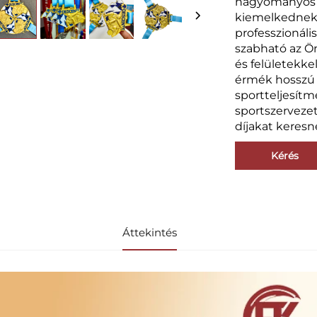
hagyományos 
kiemelkednek 
professzionáli
szabható az Ön
és felületekkel
érmék hosszú 
sportteljesítmé
sportszervezet
díjakat keresn
Kérés
Áttekintés