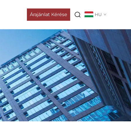
Árajánlat Kérése
HU