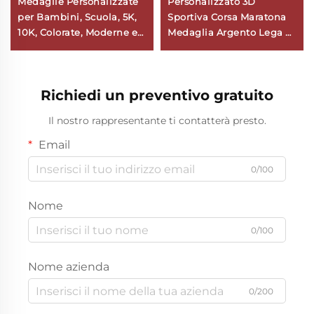
Medaglie Personalizzate
Personalizzato 3D
per Bambini, Scuola, 5K,
Sportiva Corsa Maratona
10K, Colorate, Moderne e
Medaglia Argento Lega di
Tradizionali, Medaglie
Zinco Metallo Sportive
Sportive per Corsa,
Medaglie con Nastro
Divertimento, Montagna,
Richiedi un preventivo gratuito
Maratona
Il nostro rappresentante ti contatterà presto.
Email
0/100
Nome
0/100
Nome azienda
0/200