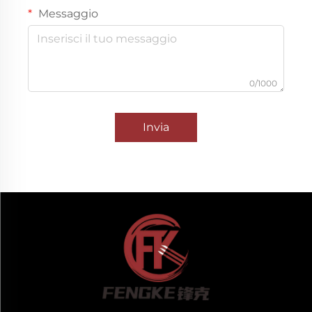
Messaggio
0/1000
Invia