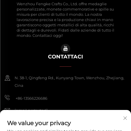
Wenzhou Fengke Crafts Co., Ltd. offre medaglie
personalizzate, monete commemorative e spille su
misura per clienti di tutto il mondo. La nostra
lavorazione precisa e la produzione chiavi in mano
garantiscono oggetti metallici di alta qualità, ricchi
di dettagli e durevoli. Fidati dalle aziende di tutto il
mondo. Contattaci oggi!
CONTATTACI
N. 38-1, Qingfeng Rd., Kunyang Town, Wenzhou, Zhejiang,
Cina
+86-13566226686
[email protected]
We value your privacy