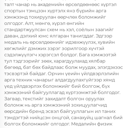
талт чанар нь академийн өрсөлдөөнөөс хүртэл
спортын тэмцээн хүртэлх янз бүрийн арга
хэмжээнд тохируулан өөрчлөх боломжийг
олгодог. Алт, мөнгө, хүрэл өнгийн
стандартжуулсан схем нь хэл, соёлын заагийг
даван, дэлхий юмс ялгаран танигддаг. Эдгээр
медаль нь өрсөлдөөнийг идэвхжүүлэх, хувийн
хөгжлийг дэмжих зэрэг зорилгоор хүчтэй
сэдэлжүүлэгч хэрэгсэл болдог. Бага хэмжээтэй
тул тэдгээрийг зөөх, харагдуулахад хялбар
бөгөөд, бат бөх байдлаас болж муудах, элэгдэхээс
тэсвэртэй байдаг. Орчин үеийн үйлдвэрлэлийн
арга техник чанарыг алдагдуулахгүйгээр хямд
үед үйлдвэрлэх боломжийг бий болгож, бүх
хэмжээний байгууллагад хүртээмжтэй болгодог.
Загвар, текстийг захидалт болгон оруулах
боломж нь арга хэмжээний зохицуулагчид
өөрсдийн бренд эсвэл байгууллагын ил таних
тэмдэгтэй нийцсэн онцгой, санахуйц шагнал бий
болгох боломжийг олгодог. Медалийн физик