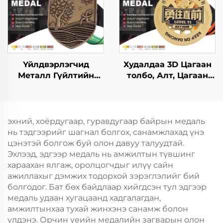
Үйлдвэрлэгчид
Худалдаа 3D Цагаан
Металл Гүйлтийн
толбо, Алт, Цагаан
Финишерийн Медаль
толбо, Цайр хайлш
Загварын Фан Ран
тэмдэгтэй
Марафоны
үйлдвэрлэгчид
Өрсөлдөөний
үйлчлүүлэгчдийн
эхний, хоёрдугаар, гуравдугаар байрын медаль
Спортын Металл
хүсэлтийн дагуу
нь тэдгээрийг шагнал болгох, санамжлахад үнэ
Медаль
спортын хүүхдийн
цэнэтэй болгож буй олон давуу талуудтай.
байцаа тэмдэгтэй
Эхлээд, эдгээр медаль нь амжилтын түвшинг
хараахан ялгаж, оролцогчдыг илүү сайн
ажиллахыг дэмжих тодорхой зэрэглэлийг бий
болгодог. Бат бөх байдлаар хийгдсэн тул эдгээр
медаль удаан хугацаанд хадгалагдан,
амжилтынхаа тухай жинхэнэ санамж болон
үлдэнэ. Орчин үеийн медалийн загварын олон