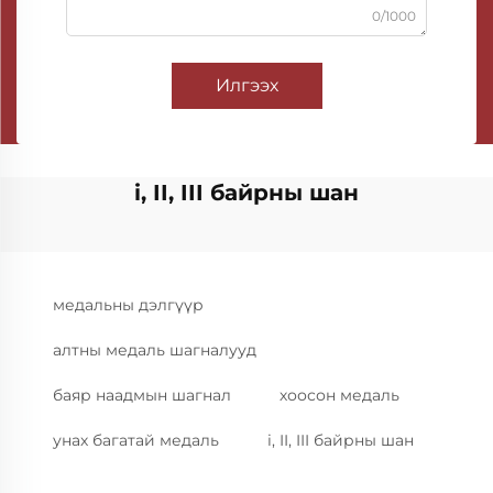
0/1000
Илгээх
i, II, III байрны шан
медальны дэлгүүр
алтны медаль шагналууд
баяр наадмын шагнал
хоосон медаль
унах багатай медаль
i, II, III байрны шан