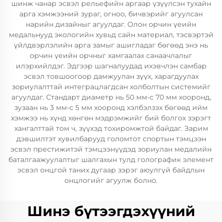
шинж чанар эсвэл рельефийн аргаар үзүүлсэн тухайн
арга хэмжээний зураг, огноо, бичвэрийг агуулсан
нарийн дизайныг агуулдаг. Олон орчин үеийн
медальнууд экологийн хувьд сайн материал, тэсвэртэй
үйлдвэрлэлийн арга замыг ашигладаг бөгөөд энэ нь
орчин үеийн орчныг хамгаалах санаачлалыг
илэрхийлдэг. Эдгээр шагналуудад ихэвчлэн самбар
эсвэл товшоогоор дамжуулан зүүх, харагдуулах
зориулалттай интеграцлагдсан холболтын системийг
агуулдаг. Стандарт диаметр нь 50 мм-с 70 мм хооронд,
зузаан нь 3 мм-с 5 мм хооронд хэлбэлзэх бөгөөд ийм
хэмжээ нь хүнд хөнгөн мэдрэмжийг бий болгох зэрэгт
хангалттай том ч, зүүхэд тохиромжтой байдаг. Зарим
дэвшилтэт хувилбарууд голомтот спортын тэмцээн
эсвэл престижитэй тэмцээнүүдэд зориулан медалийн
баталгаажуулалтыг шалгахын тулд голографик элемент
эсвэл онцгой таних дугаар зэрэг аюулгүй байдлын
онцлогийг агуулж болно.
Шинэ бүтээгдэхүүний