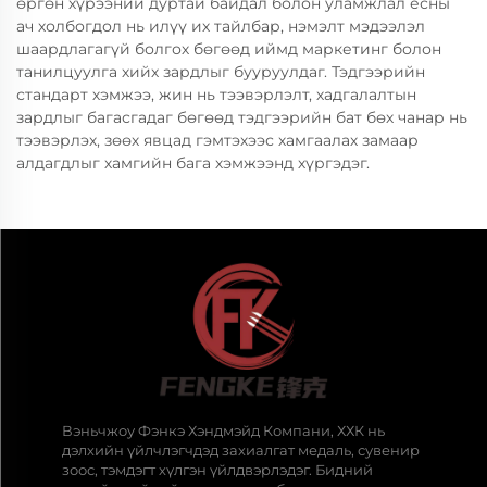
өргөн хүрээний дуртай байдал болон уламжлал ёсны
ач холбогдол нь илүү их тайлбар, нэмэлт мэдээлэл
шаардлагагүй болгох бөгөөд иймд маркетинг болон
танилцуулга хийх зардлыг бууруулдаг. Тэдгээрийн
стандарт хэмжээ, жин нь тээвэрлэлт, хадгалалтын
зардлыг багасгадаг бөгөөд тэдгээрийн бат бөх чанар нь
тээвэрлэх, зөөх явцад гэмтэхээс хамгаалах замаар
алдагдлыг хамгийн бага хэмжээнд хүргэдэг.
Вэньчжоу Фэнкэ Хэндмэйд Компани, ХХК нь
дэлхийн үйлчлэгчдэд захиалгат медаль, сувенир
зоос, тэмдэгт хүлгэн үйлдвэрлэдэг. Бидний