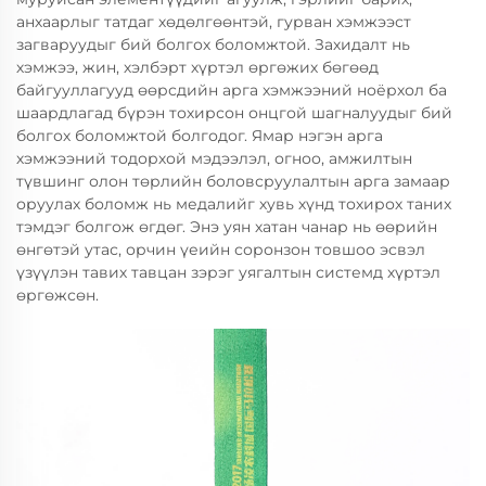
анхаарлыг татдаг хөдөлгөөнтэй, гурван хэмжээст
загваруудыг бий болгох боломжтой. Захидалт нь
хэмжээ, жин, хэлбэрт хүртэл өргөжих бөгөөд
байгууллагууд өөрсдийн арга хэмжээний ноёрхол ба
шаардлагад бүрэн тохирсон онцгой шагналуудыг бий
болгох боломжтой болгодог. Ямар нэгэн арга
хэмжээний тодорхой мэдээлэл, огноо, амжилтын
түвшинг олон төрлийн боловсруулалтын арга замаар
оруулах боломж нь медалийг хувь хүнд тохирох таних
тэмдэг болгож өгдөг. Энэ уян хатан чанар нь өөрийн
өнгөтэй утас, орчин үеийн соронзон товшоо эсвэл
үзүүлэн тавих тавцан зэрэг уягалтын системд хүртэл
өргөжсөн.