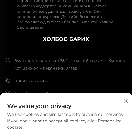
нарийн хийцийн ажиллагаа болон нэг цэгт
хийгдэх үйлдвэрлэл нь сайн чанарын металл
хиймэл бүтээлүүдийг дэлгэрэнгүй, бат бөх
чанараар нь хүргэдэг. Дэлхийн бизнесийн
байгууллагууд түгээсэн байдаг. Бидэнтэй холбоо
барилцаарай!
ХОЛБОО БАРИХ
Зүүн гарын талын тоот 38-1, Цэнхэгийн гудамж, Күньянь
хот, Вэнжоу, Чэчжян муж, Хятад
+86-13566226686
[email protected]
We value your privacy
We use cookies and similar tools to provide our services.
Бүх эрх нь Хамгаалагдсан 2025 Wenzhou Fengke Crafts Co., Ltd.
If you don't want to accept all cookies, click Personalize
компаний эрх зүйн бүх эрхийг хуваалцана.
Нууцлалын бодлого
cookies.