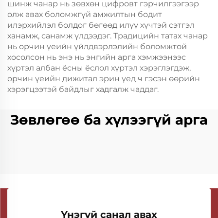
шинж чанар нь зөвхөн цифровт гэрчилгээгээр
олж авах боломжгүй амжилтын бодит
илэрхийлэл болдог бөгөөд илүү хүчтэй сэтгэл
ханамж, санамж үлдээдэг. Традицийн татах чанар
нь орчин үеийн үйлдвэрлэлийн боломжтой
хосолсон нь энэ нь энгийн арга хэмжээнээс
хүртэл албан ёсны ёслол хүртэл хэрэглэгдэж,
орчин үеийн дижитал эрин үед ч гэсэн өөрийн
хэрэгцээтэй байдлыг хадгалж чаддаг.
Зөвлөгөө ба хүлээгүй арга
Үнэгүй санал авах