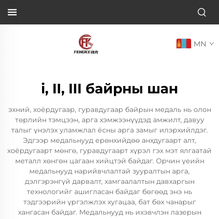
MN
i, II, III байрны шан
эхний, хоёрдугаар, гуравдугаар байрын медаль нь олон
төрлийн тэмцээн, арга хэмжээнүүдэд амжилт, давуу
талыг үнэлэх уламжлал ёсны арга замыг илэрхийлдэг.
Эдгээр медальнууд ерөнхийдөө анхдугаарт алт,
хоёрдугаарт мөнгө, гуравдугаарт хүрэл гэх мэт ялгаатай
металл хөнгөн цагаан хийцтэй байдаг. Орчин үеийн
медальнууд нарийвчлалтай зууралтын арга,
дэлгэрэнгүй дарвалт, хамгаалалтын давхаргын
технологийг ашигласан байдаг бөгөөд энэ нь
тэдгээрийн үргэлжлэх хугацаа, бат бөх чанарыг
хангасан байдаг. Медальнууд нь ихэвчлэн лазерын