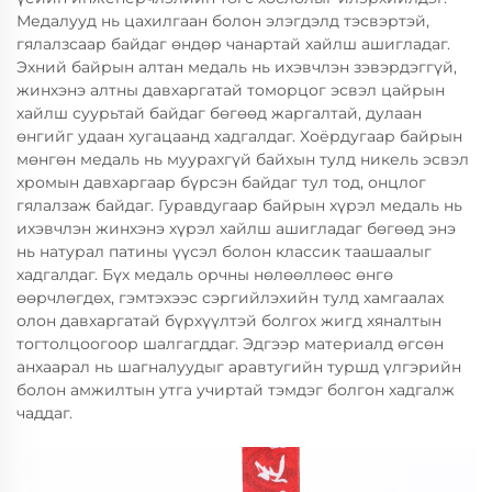
Медалууд нь цахилгаан болон элэгдэлд тэсвэртэй,
гялалзсаар байдаг өндөр чанартай хайлш ашигладаг.
Эхний байрын алтан медаль нь ихэвчлэн зэвэрдэггүй,
жинхэнэ алтны давхаргатай томорцог эсвэл цайрын
хайлш суурьтай байдаг бөгөөд жаргалтай, дулаан
өнгийг удаан хугацаанд хадгалдаг. Хоёрдугаар байрын
мөнгөн медаль нь муурахгүй байхын тулд никель эсвэл
хромын давхаргаар бүрсэн байдаг тул тод, онцлог
гялалзаж байдаг. Гуравдугаар байрын хүрэл медаль нь
ихэвчлэн жинхэнэ хүрэл хайлш ашигладаг бөгөөд энэ
нь натурал патины үүсэл болон классик таашаалыг
хадгалдаг. Бүх медаль орчны нөлөөллөөс өнгө
өөрчлөгдөх, гэмтэхээс сэргийлэхийн тулд хамгаалах
олон давхаргатай бүрхүүлтэй болгох жигд хяналтын
тогтолцоогоор шалгагддаг. Эдгээр материалд өгсөн
анхаарал нь шагналуудыг аравтугийн туршд үлгэрийн
болон амжилтын утга учиртай тэмдэг болгон хадгалж
чаддаг.