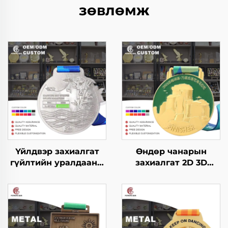
зөвлөмж
Үйлдвэр захиалгат
Өндөр чанарын
гүйлтийн уралдааны
захиалгат 2D 3D
металл зоос
гүйлтийн шагнал
Уралдааны марафон
спортын металл
Уралдааны спортын
медаль захиалгат
шагналын зооснууд
марафоны гүйгчдийн
аясыг нь оруулж
спортын медаль