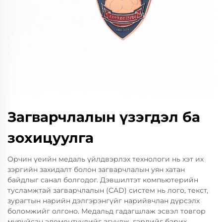
Загварчлалын үзэгдэл ба
зохицуулга
Орчин үеийн медаль үйлдвэрлэх технологи нь хэт их
зэргийн захидалт болон загварчлалын уян хатан
байдлыг санал болгодог. Дэвшилтэт компьютерийн
тусламжтай загварчлалын (CAD) систем нь лого, текст,
зурагтын нарийн дэлгэрэнгүйг нарийвчлан дүрсэлх
боломжийг олгоно. Медальд гадагшлаж эсвэл товгор
муруйсан элементүүдийг агуулж, гэрлийг барих,