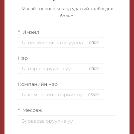
Манай төлөөлөгч танд удахгүй холбогдох
болно.
Имэйл
0/100
Нэр
0/100
Компанийн нэр
0/200
Мессеж