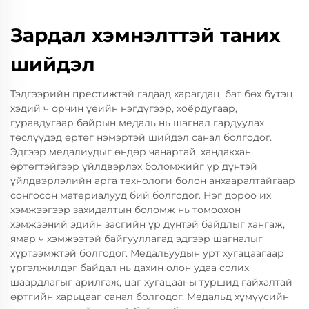
Зардал хэмнэлттэй таних
шийдэл
Тэдгээрийн престижтэй гадаад харагдац, бат бөх бүтэц
хэдий ч орчин үеийн нэгдүгээр, хоёрдугаар,
гуравдугаар байрын медаль нь шагнал гардуулах
төслүүдэд өртөг нэмэртэй шийдэл санал болгодог.
Эдгээр медалиудыг өндөр чанартай, хандакхан
өртөгтэйгээр үйлдвэрлэх боломжийг үр дүнтэй
үйлдвэрлэлийн арга технологи болон анхааралтайгаар
сонгосон материалууд бий болгодог. Нэг дороо их
хэмжээгээр захидалтын боломж нь томоохон
хэмжээний эдийн засгийн үр дүнтэй байдлыг хангаж,
ямар ч хэмжээтэй байгууллагад эдгээр шагналыг
хүртээмжтэй болгодог. Медальуудын урт хугацаагаар
үргэлжилдэг байдал нь дахин олон удаа солих
шаардлагыг арилгаж, цаг хугацааны туршид гайхалтай
өртгийн харьцааг санал болгодог. Медальд хүмүүсийн