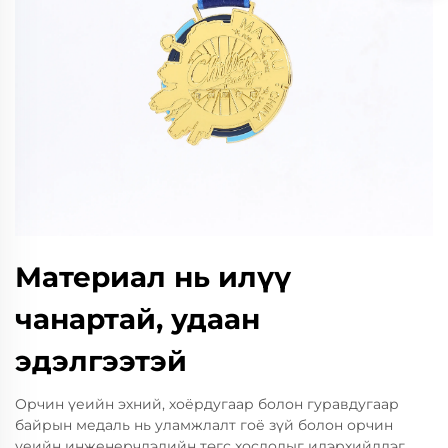
Материал нь илүү
чанартай, удаан
эдэлгээтэй
Орчин үеийн эхний, хоёрдугаар болон гуравдугаар
байрын медаль нь уламжлалт гоё зүй болон орчин
үеийн инженерчлэлийн төгс хослолыг илэрхийлдэг.