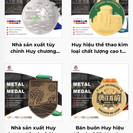
Nhà sản xuất tùy
Huy hiệu thể thao kim
chỉnh Huy chương
loại chất lượng cao tùy
chạy đua kim loại cho
chỉnh 2D 3D chạy giải
giải chạy marathon,
thưởng huy hiệu thể
thể thao giải thưởng
thao marathon hoàn
kèm ruy băng
thành tùy chỉnh
Nhà sản xuất Huy
Bán buôn Huy hiệu