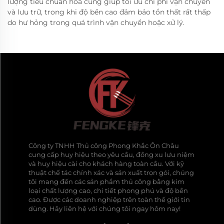
lượng tiêu chuẩn hóa cũng giúp tối ưu chi phí vận chuyển
và lưu trữ, trong khi độ bền cao đảm bảo tổn thất rất thấp
do hư hỏng trong quá trình vận chuyển hoặc xử lý.
Công ty TNHH Thủ công Phong Khắc Ôn Châu
cung cấp huy hiệu theo yêu cầu, đồng xu lưu niệm
và huy hiệu cài cho khách hàng toàn cầu. Với kỹ
thuật chế tác chính xác và sản xuất trọn gói, chúng
tôi mang đến các sản phẩm thủ công bằng kim
loại chất lượng cao, chi tiết phong phú và độ bền
cao. Được các doanh nghiệp trên toàn thế giới tin
dùng. Hãy liên hệ với chúng tôi ngay hôm nay!