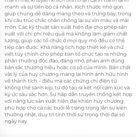
mạnh mẽ, khuyến khích tinh thần cạnh tranh lành
mạnh và sự tiến bộ cá nhân. Kích thước nhỏ gọn
giúp chúng dễ dàng mang theo và trưng bày, trong
khi cấu trúc chắc chắn chống lại sự xỉn màu và mài
mòn. Các kỹ thuật sản xuất hiện đại cho phép sản
xuất với chi phí hiệu quả mà không làm giảm chất
lượng, giúp các tổ chức ở mọi quy mô đều có thể
tiếp cận được. Khả năng tích hợp thiết kế và chữ
viết tùy chỉnh cho phép ban tổ chức tạo ra những
phần thưởng độc đáo, đáng nhớ, phản ánh đúng
bản sắc thương hiệu hoặc cơ sở của mình. Bản chất
vật lý của huy chương mang lại hình ảnh hữu hình
về thành tích – điều mà các chứng chỉ điện tử
không thể sánh kịp, từ đó tạo ra kết nối cảm xúc và
ký ức sâu sắc hơn. Sự hấp dẫn truyền thống kết hợp
với năng lực sản xuất hiện đại khiến huy chương
phù hợp cho cả các buổi lễ trang trọng lẫn sự kiện
thường nhật, duy trì tính thời sự trong thời đại số
ngày nay.