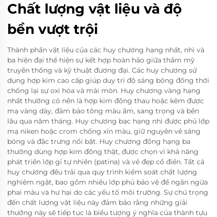
Chất lượng vật liệu và độ
bền vượt trội
Thành phần vật liệu của các huy chương hạng nhất, nhì và
ba hiện đại thể hiện sự kết hợp hoàn hảo giữa thẩm mỹ
truyền thống và kỹ thuật đương đại. Các huy chương sử
dụng hợp kim cao cấp giúp duy trì độ sáng bóng đồng thời
chống lại sự oxi hóa và mài mòn. Huy chương vàng hạng
nhất thường có nền là hợp kim đồng thau hoặc kẽm được
mạ vàng dày, đảm bảo tông màu ấm, sang trọng và bền
lâu qua năm tháng. Huy chương bạc hạng nhì được phủ lớp
mạ niken hoặc crom chống xỉn màu, giữ nguyên vẻ sáng
bóng và đặc trưng nổi bật. Huy chương đồng hạng ba
thường dùng hợp kim đồng thật, được chọn vì khả năng
phát triển lớp gỉ tự nhiên (patina) và vẻ đẹp cổ điển. Tất cả
huy chương đều trải qua quy trình kiểm soát chất lượng
nghiêm ngặt, bao gồm nhiều lớp phủ bảo vệ để ngăn ngừa
phai màu và hư hại do các yếu tố môi trường. Sự chú trọng
đến chất lượng vật liệu này đảm bảo rằng những giải
thưởng này sẽ tiếp tục là biểu tượng ý nghĩa của thành tựu