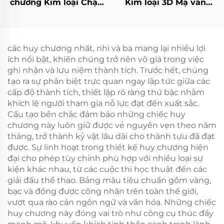
chương Kim loại Chạy
Kim loại 3D Mạ vàng
bộ Hoàn thành Giải
Mạ bạc Đồng thau Hợp
marathon Thể thao
kim Kẽm Chất lượng
Huy chương Kim loại
cao Dành cho Thể
thao, Trẻ em, Khiêu vũ
các huy chương nhất, nhì và ba mang lại nhiều lợi
ích nổi bật, khiến chúng trở nên vô giá trong việc
ghi nhận và lưu niệm thành tích. Trước hết, chúng
tạo ra sự phân biệt trực quan ngay lập tức giữa các
cấp độ thành tích, thiết lập rõ ràng thứ bậc nhằm
khích lệ người tham gia nỗ lực đạt đến xuất sắc.
Cấu tạo bền chắc đảm bảo những chiếc huy
chương này luôn giữ được vẻ nguyên vẹn theo năm
tháng, trở thành kỷ vật lâu dài cho thành tựu đã đạt
được. Sự linh hoạt trong thiết kế huy chương hiện
đại cho phép tùy chỉnh phù hợp với nhiều loại sự
kiện khác nhau, từ các cuộc thi học thuật đến các
giải đấu thể thao. Bảng màu tiêu chuẩn gồm vàng,
bạc và đồng được công nhận trên toàn thế giới,
vượt qua rào cản ngôn ngữ và văn hóa. Những chiếc
huy chương này đóng vai trò như công cụ thúc đẩy