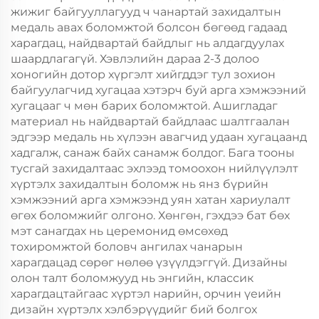
жижиг байгууллагууд ч чанартай захидалтын
медаль авах боломжтой болсон бөгөөд гадаад
харагдац, найдвартай байдлыг нь алдагдуулах
шаардлагагүй. Хэвлэлийн дараа 2-3 долоо
хоногийн дотор хүргэлт хийгддэг тул зохион
байгуулагчид хугацаа хэтэрч буй арга хэмжээний
хугацааг ч мөн барих боломжтой. Ашигладаг
материал нь найдвартай байдлаас шалтгаалан
эдгээр медаль нь хүлээн авагчид удаан хугацаанд
хадгалж, санаж байх санамж болдог. Бага тооны
тусгай захидалтаас эхлээд томоохон нийлүүлэлт
хүртэлх захидалтын боломж нь янз бүрийн
хэмжээний арга хэмжээнд уян хатан хариулалт
өгөх боломжийг олгоно. Хөнгөн, гэхдээ бат бөх
мэт санагдах нь церемонид өмсөхөд
тохиромжтой боловч ангилах чанарын
харагдацад сөрөг нөлөө үзүүлдэггүй. Дизайны
олон талт боломжууд нь энгийн, классик
харагдацтайгаас хүртэл нарийн, орчин үеийн
дизайн хүртэлх хэлбэрүүдийг бий болгох