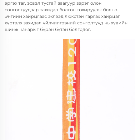
эргэх таг, эсвэл тусгай заагуур зэрэг олон
сонголтуудаар захидал болгон тохируулж болно.
Энгийн хайрцгаас эхлээд люкстэй гаргах хайрцаг
хүртэлх захидал үйлчилгээний сонголтууд нь хувийн
шинж чанарыг бүрэн бүтэн болгодог.