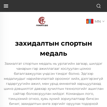
MN
захидалтын спортын
медаль
Захиалгат спортын медаль нь урлагийн загвар, шилдэг
чанарын гар ажиллагааг хослуулан цомоо
баталгаажуулах үндсэн тэмдэг болно. Эдгээр
медалиудыг нарийвчлалтай ороомог хийх, дэлгэрэнгүй
гадаргуугийн ажил, мөн урьд өмнөхтөй харьцуулахад
шинэ дэвшилтэт давхар хучилтын технологийг ашиглан
сайтар боловсруулан хийдэг. Командын лого,
тэмцээний огноо, хувь хүний зориулалтаар бичсэн
бичиг, захидалтын өнгө зэргийг оруулах тодорхой