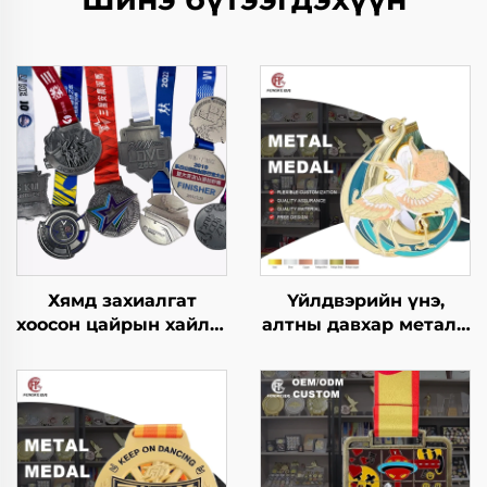
Хямд захиалгат
Үйлдвэрийн үнэ,
хоосон цайрын хайлш
алтны давхар металл
3D алтан шагналын
медаль, захиалгат
медаль, марафоны
лого, 3D марафон
газар зүүний
спортын медаль,
захиалгат спортын
сувенир шагналд
металл медаль