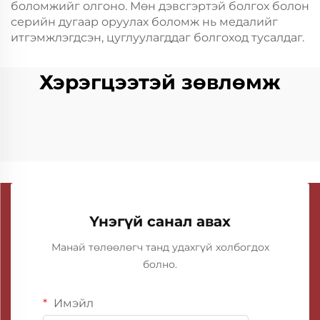
боломжийг олгоно. Мөн дэвсгэртэй болгох болон
серийн дугаар оруулах боломж нь медалийг
итгэмжлэгдсэн, цуглуулагддаг болгоход тусалдаг.
Хэрэгцээтэй зөвлөмж
Үнэгүй санал авах
Манай төлөөлөгч танд удахгүй холбогдох
болно.
Имэйл