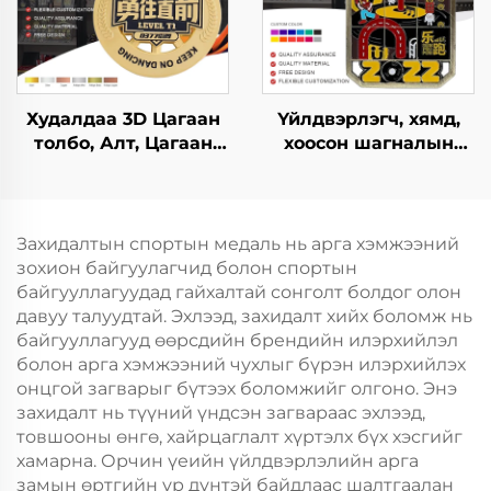
Худалдаа 3D Цагаан
Үйлдвэрлэгч, хямд,
толбо, Алт, Цагаан
хоосон шагналын
толбо, Цайр хайлш
медаль, захиалгат
тэмдэгтэй
дизайны марафон,
үйлдвэрлэгчид
гүйлтийн металл
үйлчлүүлэгчдийн
спортын медаль
Захидалтын спортын медаль нь арга хэмжээний
хүсэлтийн дагуу
зохион байгуулагчид болон спортын
спортын хүүхдийн
байгууллагуудад гайхалтай сонголт болдог олон
байцаа тэмдэгтэй
давуу талуудтай. Эхлээд, захидалт хийх боломж нь
байгууллагууд өөрсдийн брендийн илэрхийлэл
болон арга хэмжээний чухлыг бүрэн илэрхийлэх
онцгой загварыг бүтээх боломжийг олгоно. Энэ
захидалт нь түүний үндсэн загвараас эхлээд,
товшооны өнгө, хайрцаглалт хүртэлх бүх хэсгийг
хамарна. Орчин үеийн үйлдвэрлэлийн арга
замын өртгийн үр дүнтэй байдлаас шалтгаалан