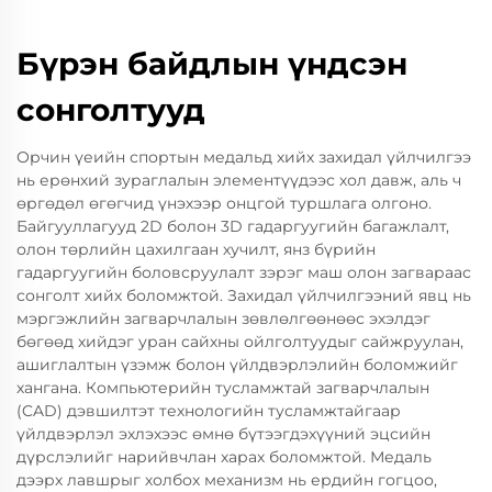
Бүрэн байдлын үндсэн
сонголтууд
Орчин үеийн спортын медальд хийх захидал үйлчилгээ
нь ерөнхий зураглалын элементүүдээс хол давж, аль ч
өргөдөл өгөгчид үнэхээр онцгой туршлага олгоно.
Байгууллагууд 2D болон 3D гадаргуугийн багажлалт,
олон төрлийн цахилгаан хучилт, янз бүрийн
гадаргуугийн боловсруулалт зэрэг маш олон загвараас
сонголт хийх боломжтой. Захидал үйлчилгээний явц нь
мэргэжлийн загварчлалын зөвлөлгөөнөөс эхэлдэг
бөгөөд хийдэг уран сайхны ойлголтуудыг сайжруулан,
ашиглалтын үзэмж болон үйлдвэрлэлийн боломжийг
хангана. Компьютерийн тусламжтай загварчлалын
(CAD) дэвшилтэт технологийн тусламжтайгаар
үйлдвэрлэл эхлэхээс өмнө бүтээгдэхүүний эцсийн
дүрслэлийг нарийвчлан харах боломжтой. Медаль
дээрх лавшрыг холбох механизм нь ердийн гогцоо,