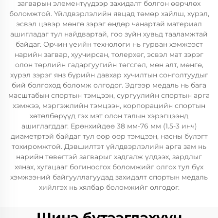
загварын элементүүдээр захидалт болгон өөрчлөх
боломжтой. Үйлдвэрлэлийн явцад төмөр хайлш, хүрэл,
эсвэл цэвэр мөнгө зэрэг өндөр чанартай материал
ашигладаг тул найдвартай, гоо зүйн хувьд тааламжтай
байдаг. Орчин үеийн технологи нь гурван хэмжээст
нарийн загвар, хуучирсан, толерхөг, эсвэл мат зэрэг
олон төрлийн гадаргуугийн төгсгөл, мөн алт, мөнгө,
хүрэл зэрэг янз бүрийн давхар хучилтын сонголтуудыг
бий болгоход боломж олгодог. Эдгээр медаль нь бага
масштабын спортын тэмцээн, сургуулийн спортын арга
хэмжээ, мэргэжлийн тэмцээн, корпорацийн спортын
хөтөлбөрүүд гэх мэт олон талын хэрэгцээнд
ашиглагддаг. Ерөнхийдөө 38 мм-76 мм (1.5-3 инч)
диаметртэй байдаг тул өөр өөр тэмцээн, насны бүлэгт
тохиромжтой. Дэвшилтэт үйлдвэрлэлийн арга зам нь
нарийн төвөгтэй загварыг хадгалж үлдээх, зардлыг
хянах, хугацааг богиносгох боломжийг олгох тул бүх
хэмжээний байгууллагуудад захидалт спортын медаль
хийлгэх нь хялбар боломжийг олгодог.
Шинэ бүтээгдэхүүн