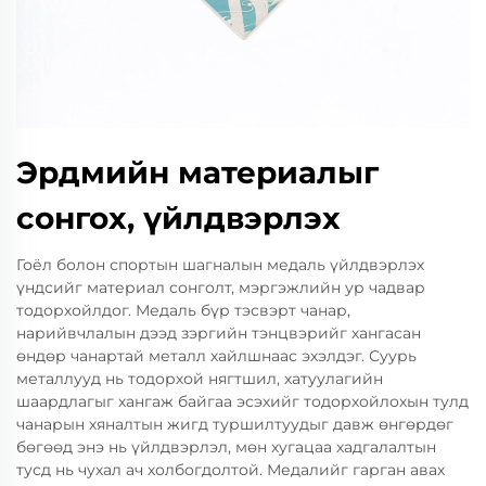
Эрдмийн материалыг
сонгох, үйлдвэрлэх
Гоёл болон спортын шагналын медаль үйлдвэрлэх
үндсийг материал сонголт, мэргэжлийн ур чадвар
тодорхойлдог. Медаль бүр тэсвэрт чанар,
нарийвчлалын дээд зэргийн тэнцвэрийг хангасан
өндөр чанартай металл хайлшнаас эхэлдэг. Суурь
металлууд нь тодорхой нягтшил, хатуулагийн
шаардлагыг хангаж байгаа эсэхийг тодорхойлохын тулд
чанарын хяналтын жигд туршилтуудыг давж өнгөрдөг
бөгөөд энэ нь үйлдвэрлэл, мөн хугацаа хадгалалтын
тусд нь чухал ач холбогдолтой. Медалийг гарган авах