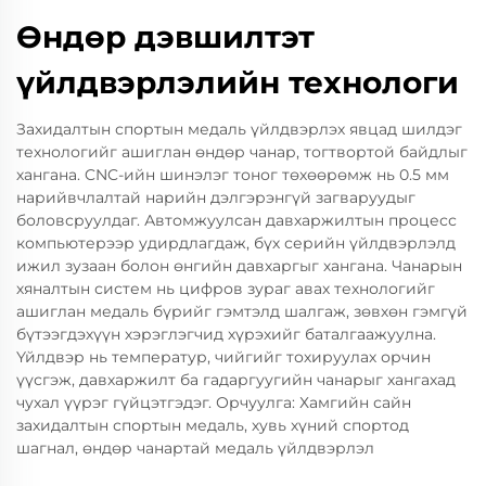
Өндөр дэвшилтэт
үйлдвэрлэлийн технологи
Захидалтын спортын медаль үйлдвэрлэх явцад шилдэг
технологийг ашиглан өндөр чанар, тогтвортой байдлыг
хангана. CNC-ийн шинэлэг тоног төхөөрөмж нь 0.5 мм
нарийвчлалтай нарийн дэлгэрэнгүй загваруудыг
боловсруулдаг. Автомжуулсан давхаржилтын процесс
компьютерээр удирдлагдаж, бүх серийн үйлдвэрлэлд
ижил зузаан болон өнгийн давхаргыг хангана. Чанарын
хяналтын систем нь цифров зураг авах технологийг
ашиглан медаль бүрийг гэмтэлд шалгаж, зөвхөн гэмгүй
бүтээгдэхүүн хэрэглэгчид хүрэхийг баталгаажуулна.
Үйлдвэр нь температур, чийгийг тохируулах орчин
үүсгэж, давхаржилт ба гадаргуугийн чанарыг хангахад
чухал үүрэг гүйцэтгэдэг. Орчуулга: Хамгийн сайн
захидалтын спортын медаль, хувь хүний спортод
шагнал, өндөр чанартай медаль үйлдвэрлэл