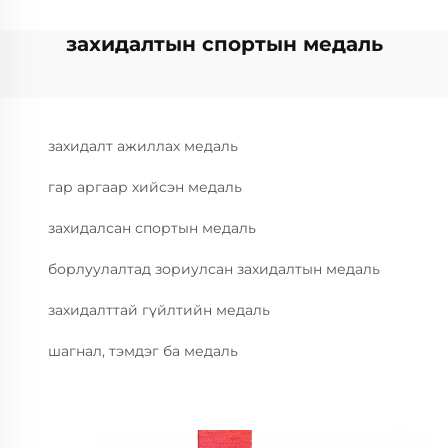
захидалтын спортын медаль
захидалт ажиллах медаль
гар аргаар хийсэн медаль
захидалсан спортын медаль
борлуулалтад зориулсан захидалтын медаль
захидалттай гүйлтийн медаль
шагнал, тэмдэг ба медаль