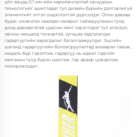
үйл явцад 0.1 мм-ийн нарийвчлалтай орчуурын
технологийг ашигладаг тул дизайн бүрийн дэлгэрэнгүй
элементийг итгэл үндэслэлтэй дүрсэлдэг. Олон давхар
будаг, ихэвчлэн наалдах чанарыг сайжруулахын тулд
доод давхаргатай цаасны хамт хэрэглэдэг тул элэгдэл,
орчны нөхцөлд тэсвэртэй, хугацаа хадгалагдах
гадаргуугийн харагдалыг баталгаажуулдаг. Эцсийн
шатанд гадаргуугийн боловсруулалтад анхаарал тавьж,
медаль бүр гэрэлтэж, гадаргуу нь идеал гэдгийг
хангахын тулд бүрэн шалгаж, гар араар цэвэрлэж,
полировлодог.