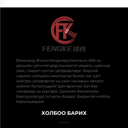
Вэньчжоу Фэнкэ Хэндмэйд Компани, ХХК нь
дэлхийн үйлчлэгчдэд захиалгат медаль, сувенир
зоос, тэмдэгт хүлгэн үйлдвэрлэдэг. Бидний
нарийн хийцийн ажиллагаа болон нэг цэгт
хийгдэх үйлдвэрлэл нь сайн чанарын металл
хиймэл бүтээлүүдийг дэлгэрэнгүй, бат бөх
чанараар нь хүргэдэг. Дэлхийн бизнесийн
байгууллагууд түгээсэн байдаг. Бидэнтэй холбоо
барилцаарай!
ХОЛБОО БАРИХ