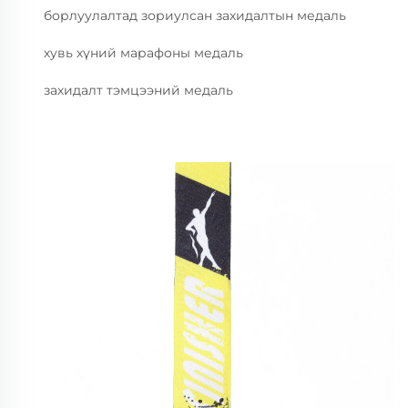
борлуулалтад зориулсан захидалтын медаль
хувь хүний марафоны медаль
захидалт тэмцээний медаль