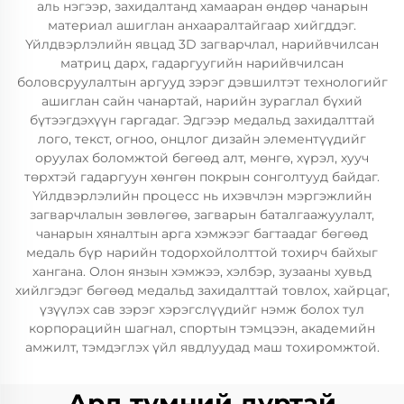
аль нэгээр, захидалтанд хамааран өндөр чанарын
материал ашиглан анхааралтайгаар хийгддэг.
Үйлдвэрлэлийн явцад 3D загварчлал, нарийвчилсан
матриц дарх, гадаргуугийн нарийвчилсан
боловсруулалтын аргууд зэрэг дэвшилтэт технологийг
ашиглан сайн чанартай, нарийн зураглал бүхий
бүтээгдэхүүн гаргадаг. Эдгээр медальд захидалттай
лого, текст, огноо, онцлог дизайн элементүүдийг
оруулах боломжтой бөгөөд алт, мөнгө, хүрэл, хууч
төрхтэй гадаргуун хөнгөн покрын сонголтууд байдаг.
Үйлдвэрлэлийн процесс нь ихэвчлэн мэргэжлийн
загварчлалын зөвлөгөө, загварын баталгаажуулалт,
чанарын хяналтын арга хэмжээг багтаадаг бөгөөд
медаль бүр нарийн тодорхойлолттой тохирч байхыг
хангана. Олон янзын хэмжээ, хэлбэр, зузааны хувьд
хийлгэдэг бөгөөд медальд захидалттай товлох, хайрцаг,
үзүүлэх сав зэрэг хэрэгслүүдийг нэмж болох тул
корпорацийн шагнал, спортын тэмцээн, академийн
амжилт, тэмдэглэх үйл явдлуудад маш тохиромжтой.
Ард түмний дуртай