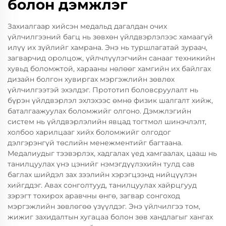
болон дэмжлэг
Захиалгаар хийсэн медальд дагалдан очих
үйлчилгээний багц нь зөвхөн үйлдвэрлэлээс хамаагүй
илүү их зүйлийг хамрана. Энэ нь туршлагатай зураач,
загварчид оролцож, үйлчлүүлэгчийн санааг техникийн
хувьд боломжтой, харааны нөлөөг хамгийн их байлгах
дизайн болгон хувиргах мэргэжлийн зөвлөх
үйлчилгээтэй эхэлдэг. Прототип боловсруулалт нь
бүрэн үйлдвэрлэл эхлэхээс өмнө физик шалгалт хийж,
баталгаажуулах боломжийг олгоно. Дэмжлэгийн
систем нь үйлдвэрлэлийн явцад тогтмол шинэчлэлт,
холбоо харилцааг хийх боломжийг олгодог
дэлгэрэнгүй төслийн менежментийг багтаана.
Медалиудыг тээвэрлэх, хадгалах үед хамгаалах, цааш нь
танилцуулах үнэ цэнийг нэмэгдүүлэхийн тулд сав
баглах шийдэл зах зээлийн хэрэгцээнд нийцүүлэн
хийгддэг. Авах сонголтууд, танилцуулах хайрцгууд
зэрэгт тохирох аравчны өнгө, загвар сонгоход
мэргэжлийн зөвлөгөө үзүүлдэг. Энэ үйлчилгээ том,
жижиг захидалтын хугацаа болон зөв хандлагыг хангах