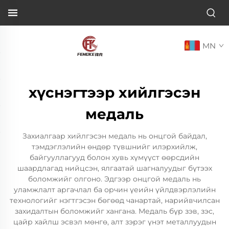
MN
хүснэгтээр хийлгэсэн
медаль
Захиалгаар хийлгэсэн медаль нь онцгой байдал,
тэмдэглэлийн өндөр түвшнийг илэрхийлж,
байгууллагууд болон хувь хүмүүст өөрсдийн
шаардлагад нийцсэн, ялгаатай шагналуудыг бүтээх
боломжийг олгоно. Эдгээр онцгой медаль нь
уламжлалт аргачлал ба орчин үеийн үйлдвэрлэлийн
технологийг нэгтгэсэн бөгөөд чанартай, нарийвчилсан
захидалтын боломжийг хангана. Медаль бүр зэв, зэс,
цайр хайлш эсвэл мөнгө, алт зэрэг үнэт металлуудын