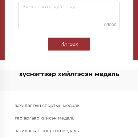
0/1000
Илгээх
хүснэгтээр хийлгэсэн медаль
захидалтын спортын медаль
гар аргаар хийсэн медаль
захидалсан спортын медаль