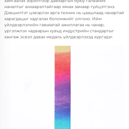
хамгаалах зорилгоор давхаргын буюу галваник
наналтыг анхааралтайгаар хянах замаар гүйцэтгэнэ.
Дэвшилтэт цэвэрлэх арга техник нь цаашлаад чанартай
харагдацыг хадгалах боломжийг олгоно. Ийм
үйлдвэрлэлийн гавьяатай ажиллагаа нь чанар,
үргэлжлэх чадварын хувьд индустрийн стандартыг
хангаж эсвэл давах медаль үйлдвэрлэхэд хүргэдэг.