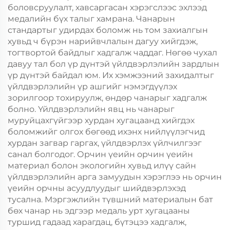
боловсруулалт, хавсаргасан хэрэгслээс эхлээд
медалийн бүх талыг хамрана. Чанарын
стандартыг удирдах боломж нь том захиалгын
хувьд ч бүрэн нарийвчлалын дагуу хийгдэж,
тогтвортой байдлыг хадгалж чаддаг. Нөгөө чухал
давуу тал бол үр дүнтэй үйлдвэрлэлийн зардлын
үр дүнтэй байдал юм. Их хэмжээний захидалтыг
үйлдвэрлэлийн үр ашгийг нэмэгдүүлэх
зорилгоор тохируулж, өндөр чанарыг хадгалж
болно. Үйлдвэрлэлийн явц нь чанарыг
муруйцахгүйгээр хурдан хугацаанд хийгдэх
боломжийг олгох бөгөөд ихэнх нийлүүлэгчид
хурдан загвар гаргах, үйлдвэрлэх үйлчилгээг
санал болгодог. Орчин үеийн орчин үеийн
материал болон экологийн хувьд илүү сайн
үйлдвэрлэлийн арга замуудын хэрэглээ нь орчин
үеийн орчны асуудлуудыг шийдвэрлэхэд
тусална. Мэргэжлийн түвшний материалын бат
бөх чанар нь эдгээр медаль урт хугацааны
туршид гадаад харагдац, бүтэцээ хадгалж,