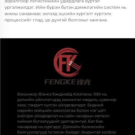
зорилгоор логистикийн удирдлага хүртэл
үргэлжилдэг. Ийм бүрэн бүтэн дэмжлэгийн систем нь
анхны санаанаас эхлээд эцсийн хүргэлт хүртэлх
процессийг глад, үр дүнтэй болгохыг хангана.
Вэньчжоу Фэнкэ Хэндмэйд Компани, ХХК нь
дэлхийн үйлчлэгчдэд захиалгат медаль, сувенир
зоос, тэмдэгт хүлгэн үйлдвэрлэдэг. Бидний
нарийн хийцийн ажиллагаа болон нэг цэгт
хийгдэх үйлдвэрлэл нь сайн чанарын металл
хиймэл бүтээлүүдийг дэлгэрэнгүй, бат бөх
чанараар нь хүргэдэг. Дэлхийн бизнесийн
байгууллагууд түгээсэн байдаг. Бидэнтэй холбоо