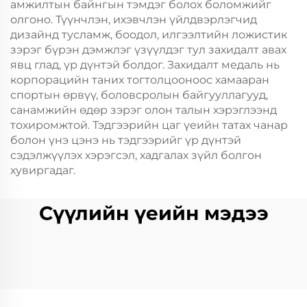
амжилтын байнгын тэмдэг болох боломжийг
олгоно. Түүнчлэн, ихэвчлэн үйлдвэрлэгчид
дизайнд тусламж, боодол, илгээлтийн ложистик
зэрэг бүрэн дэмжлэг үзүүлдэг тул захидалт авах
явц глад, үр дүнтэй болдог. Захидалт медаль нь
корпорацийн таних тогтолцооноос хамааран
спортын өрвүү, боловсролын байгууллагууд,
санамжийн өдөр зэрэг олон талын хэрэглээнд
тохиромжтой. Тэдгээрийн цаг үеийн татах чанар
болон үнэ цэнэ нь тэдгээрийг үр дүнтэй
сэдэлжүүлэх хэрэгсэл, хадгалах зүйл болгон
хувиргадаг.
Сүүлийн үеийн мэдээ