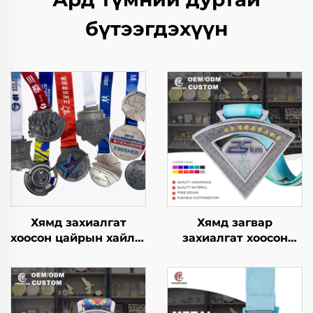
бүтээгдэхүүн
Хямд захиалгат
Хямд загвар
хоосон цайрын хайлш
захиалгат хоосон
3D алтан шагналын
цайрын хайлш 3D
медаль, марафоны
медаль, шагнал,
газар зүүний
марафон гүйлтийн
захиалгат спортын
металл спортын