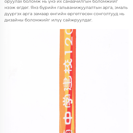
оруулах боломж нь үнэ их санаачилгын боломжийг
нээж өгдөг. Янз бүрийн гальванижуулалтын арга, эмаль
дүүргэх арга замаар өнгийн өргөтгөсөн сонголтууд нь
дизайны боломжийг илүү сайжруулдаг.