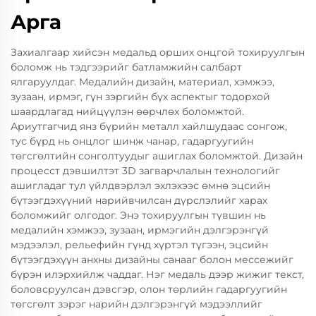
Арга
Захиалгаар хийсэн медальд орших онцгой тохируулгын
боломж нь тэдгээрийг батламжийн салбарт
ялгаруулдаг. Медалийн дизайн, материал, хэмжээ,
зузаан, ирмэг, гүн зэргийн бүх аспектыг тодорхой
шаардлагад нийцүүлэн өөрчлөх боломжтой.
Ариутгагчид янз бүрийн металл хайлшудаас сонгож,
тус бүрд нь онцлог шинж чанар, гадаргуугийн
төгсгөлтийн сонголтуудыг ашиглах боломжтой. Дизайн
процесст дэвшилтэт 3D загварчлалын технологийг
ашигладаг тул үйлдвэрлэл эхлэхээс өмнө эцсийн
бүтээгдэхүүний нарийвчилсан дүрслэлийг харах
боломжийг олгодог. Энэ тохируулгын түвшин нь
медалийн хэмжээ, зузаан, ирмэгийн дэлгэрэнгүй
мэдээлэл, рельефийн гүнд хүртэл түгээн, эцсийн
бүтээгдэхүүн анхны дизайны санааг болон мессежийг
бүрэн илэрхийлж чаддаг. Нэг медаль дээр жижиг текст,
боловсруулсан дэвсгэр, олон төрлийн гадаргуугийн
төгсгөлт зэрэг нарийн дэлгэрэнгүй мэдээллийг