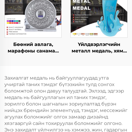
металл медаль
медаль
Бөөний авлага,
Үйлдвэрлэгчийн
марафоны санамар
металл медаль, хямд
медаль, 5 км, 10 км,
загвар, өөрийнхөө
марафон газар зүүн,
дизайнаар, хөл
спортын металл
бөмбөгийн марафон
медаль
медаль, сувенир
Захиалгат медаль нь байгууллагуудад утга
учиртай таних тэмдэг бүтээхийн тулд сонгох
боломжтой олон давуу талуудтай. Эхлээд, эдгээр
медаль нь байгууллагын ил таних тэмдэг,
зорилго болон шагналын зориулалтад бүрэн
нийцэх брендийн элементүүд, тэмдэг, мессежийг
агуулах боломжийг олгох замаар дизайнд
хязгааргүй сайн тохируулах боломжийг олгоно.
Энэ захидалт үйлчилгээ нь хэмжээ, жин, гадаргын