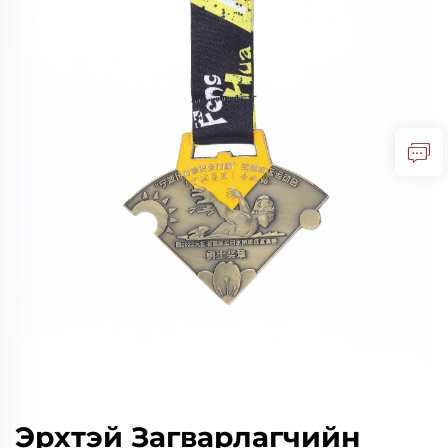
Эрхтэй Загварлагчийн