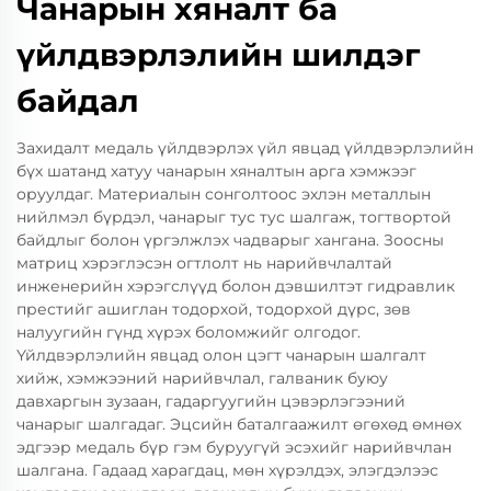
Чанарын хяналт ба
үйлдвэрлэлийн шилдэг
байдал
Захидалт медаль үйлдвэрлэх үйл явцад үйлдвэрлэлийн
бүх шатанд хатуу чанарын хяналтын арга хэмжээг
оруулдаг. Материалын сонголтоос эхлэн металлын
нийлмэл бүрдэл, чанарыг тус тус шалгаж, тогтвортой
байдлыг болон үргэлжлэх чадварыг хангана. Зоосны
матриц хэрэглэсэн огтлолт нь нарийвчлалтай
инженерийн хэрэгслүүд болон дэвшилтэт гидравлик
престийг ашиглан тодорхой, тодорхой дүрс, зөв
налуугийн гүнд хүрэх боломжийг олгодог.
Үйлдвэрлэлийн явцад олон цэгт чанарын шалгалт
хийж, хэмжээний нарийвчлал, галваник буюу
давхаргын зузаан, гадаргуугийн цэвэрлэгээний
чанарыг шалгадаг. Эцсийн баталгаажилт өгөхөд өмнөх
эдгээр медаль бүр гэм буруугүй эсэхийг нарийвчлан
шалгана. Гадаад харагдац, мөн хүрэлдэх, элэгдэлээс