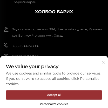
барилцаарай!
ХОЛБОО БАРИХ
Зүүн гарын талын тоот 38-1, Цэнхэгийн гудамж, Күньянь
хот, Вэнжоу, Чэчжян муж, Хятад
+86-13566226686
[email protected]
We value your privacy
We use cookies and similar tools to provide our services.
Бүх эрх нь Хамгаалагдсан 2025 Wenzhou Fengke Crafts Co., Ltd.
If you don't want to accept all cookies, click Personalize
компаний эрх зүйн бүх эрхийг хуваалцана.
Нууцлалын бодлого
cookies.
Accept all
Personalize cookies