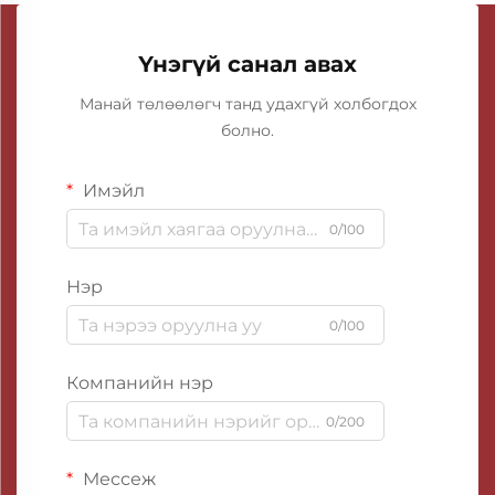
Үнэгүй санал авах
Манай төлөөлөгч танд удахгүй холбогдох
болно.
Имэйл
0/100
Нэр
0/100
Компанийн нэр
0/200
Мессеж