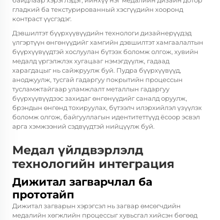
гладкий ба текстурированный хэсгүүдийн хооронд
контраст үүсгэдэг.
Дэвшилтэт бүүрхүүвүүдийн технологи дизайнерүүдэд
үлгэртүүн өнгөнүүдийг хамгийн дэвшилтэт хамгаалалтын
бүүрхүүвүүдтэй хослуулан бүтээх боломж олгож, хувийн
медалд үргэлжлэх хугацааг нэмэгдүүлж, гадаад
харагдацыг нь сайжруулж буй. Пудра бүүрхүүвүүд,
аноджуулж, тусгай гадаргуу покрытийн процессын
тусламжтайгаар уламжлалт металлын гадаргуу
бүүрхүүвүүдээс захидаг өнгөнүүдийг саналд оруулж,
брэндын өнгөнд тохируулах, бүтээлч илэрхийлэл үзүүлэх
боломж олгож, байгууллагын идентитеттүүд ёсоор эсвэл
арга хэмжээний сэдвүүдтэй нийцүүлж буй.
Медал үйлдвэрлэлд
технологийн интеграция
Дижитал загварчлал ба
прототайп
Дижитал загварын хэрэгсэл нь загвар өмсөгчдийн
медалийн хөгжлийн процессыг хувьсгал хийсэн бөгөөд