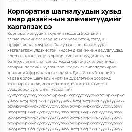
Корпоратив шагналуудын хувьд
ямар дизайн-ын элементүүдийг
харгалзах вэ
Корпоративнүүдийн хувийн медалд брэндийн
элементүүдийг санаалцан оруулах ёстой, гэтэд нь
професиональ дүрслэл ба хүлээн зөвшөөрөх үүрэг
хадгалагдаж үлдэх ёстой. Үндсэн дизайн-ийн асуудлуудад
логооны интеграци, корпоратив өнгөнүүдийн схем,
байгууллагын үнэт санаа-үзэлд харгалзах илэрхийлэл,
агаарын төрлийн хүлээн зөвшөөрөх ангилалд тохирох
төвшиний формальность оройн. Дизайн нь брэндийн
хараа болон шагналын уртхан дүрслэлийн хооронд
тэнцвэр тогтоож, корпоратив идентитет нь хүлээн
зөвшөөрөх зүйлсийн мессежийг
хүчтүүрхүүрхүүрхүүрхүүрхүүрхүүрхүүрхүүрхүүрхүүрхүүрхү
үрхүүрхүүрхүүрхүүрхүүрхүүрхүүрхүүрхүүрхүүрхүүрхүүрхүү
рхүүрхүүрхүүрхүүрхүүрхүүрхүүрхүүрхүүрхүүрхүүрхүүрхүү
рхүүрхүүрхүүрхүүрхүүрхүүрхүүрхүүрхүүрхүүрхүүрхүүрхүү
рхүүрхүүрхүүрхүүрхүүрхүүрхүүрхүүрхүүрхүүрхүүрхүүрхүү
рхүүрхүүрхүүрхүүрхүүрхүүрхүүрхүүрхүүрхүүрхүүрхүүрхүү
рхүүрхүүрхүүрхүүрхүүрхүүрхүүрхүүрхүүрхүүрхүүрхүүрхүү