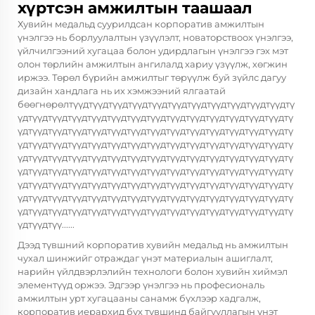
хүртсэн амжилтын таашаал
Хувийн медальд суурилдсан корпоратив амжилтын
үнэлгээ нь борлуулалтын үзүүлэлт, новаторствоох үнэлгээ,
үйлчилгээний хугацаа болон удирдлагын үнэлгээ гэх мэт
олон төрлийн амжилтын ангилалд хариу үзүүлж, хөгжин
иржээ. Төрөл бүрийн амжилтыг төрүүлж буй зүйлс дагуу
дизайн хандлага нь их хэмжээний ялгаатай
бөөгнөрөлтүүдтүүдтүүдтүүдтүүдтүүдтүүдтүүдтүүдтүүдтүүдтү
үдтүүдтүүдтүүдтүүдтүүдтүүдтүүдтүүдтүүдтүүдтүүдтүүдтүүдтү
үдтүүдтүүдтүүдтүүдтүүдтүүдтүүдтүүдтүүдтүүдтүүдтүүдтүүдтү
үдтүүдтүүдтүүдтүүдтүүдтүүдтүүдтүүдтүүдтүүдтүүдтүүдтүүдтү
үдтүүдтүүдтүүдтүүдтүүдтүүдтүүдтүүдтүүдтүүдтүүдтүүдтүүдтү
үдтүүдтүүдтүүдтүүдтүүдтүүдтүүдтүүдтүүдтүүдтүүдтүүдтүүдтү
үдтүүдтүүдтүүдтүүдтүүдтүүдтүүдтүүдтүүдтүүдтүүдтүүдтүүдтү
үдтүүдтүүдтүүдтүүдтүүдтүүдтүүдтүүдтүүдтүүдтүүдтүүдтүүдтү
үдтүүдтүүдтүүдтүүдтүүдтүүдтүүдтүүдтүүдтүүдтүүдтүүдтүүдтү
үдтүүдтүү......
Дээд түвшний корпоратив хувийн медальд нь амжилтын
чухал шинжийг отраждаг үнэт материалын ашиглалт,
нарийн үйлдвэрлэлийн технологи болон хувийн хиймэл
элементүүд оржээ. Эдгээр үнэлгээ нь професиональ
амжилтын урт хугацааны санамж бүхлээр хадгалж,
корпоратив иерархид бүх түвшинд байгууллагын үнэт