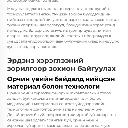
холбоотой байхыг хангаж.
Модуль хандлага нь стандарт хүрээнд дотоод хувийн
тохируулалтыг хангаж, тэмцээн зохион бүүрдэгчдийн
нийтдээ тогтвортой визуал стандартыг хадгалахыг хангаж,
тухайн спортын шаардлагууд, брэндингийн хэрэгцээнд
нийцүүлж. Эдгээр системүүд нь турнир цуваа, лигийн
аварга шалгаруулалт, жилийн спортын програмуудын
хувьд салангид оролцогчдын бүлгүүдийн хувьд нийцүүлж
хувьсах чадварыг хангаж.
Эрдэнэ хэрэглээний
зорилгоор зохион байгуулах
Орчин үеийн байдалд нийцсэн
материал болон технологи
Орчин үеийн хүрээлэнгүй орчныг хамгаалахын төлөө
хандаж буй хандлага нь индивидуалчилж болох
медалүүдийн материалын сонголт, үйлдвэрлэлийн
технологийн сонголтод зүүн талд нь нөлөөлж буй.
Дизайнерүүд ба үйлдвэрлэгчид чачирхайгүй чанар, гоо
сайханы шаардлагыг хангаж буй, орчин үеийн
хүрээлэнгүй орчныг хамгаалахын төлөө ашиглагч урт