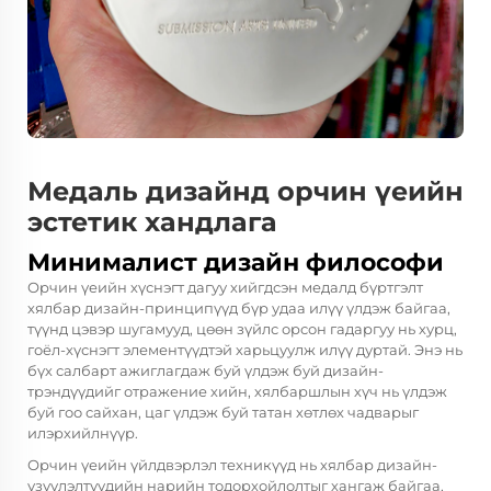
Медаль дизайнд орчин үеийн
эстетик хандлага
Минималист дизайн философи
Орчин үеийн хүснэгт дагуу хийгдсэн медалд бүртгэлт
хялбар дизайн-принципүүд бүр удаа илүү үлдэж байгаа,
түүнд цэвэр шугамууд, цөөн зүйлс орсон гадаргуу нь хурц,
гоёл-хүснэгт элементүүдтэй харьцуулж илүү дуртай. Энэ нь
бүх салбарт ажиглагдаж буй үлдэж буй дизайн-
трэндүүдийг отражение хийн, хялбаршлын хүч нь үлдэж
буй гоо сайхан, цаг үлдэж буй татан хөтлөх чадварыг
илэрхийлнүүр.
Орчин үеийн үйлдвэрлэл техникүүд нь хялбар дизайн-
үзүүлэлтүүдийн нарийн тодорхойлолтыг хангаж байгаа,