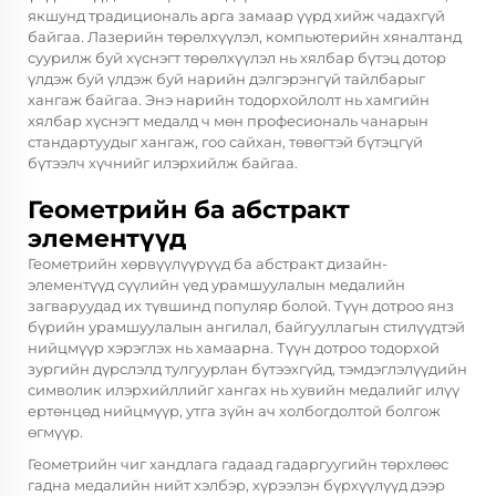
якшунд традициональ арга замаар үүрд хийж чадахгүй
байгаа. Лазерийн төрөлхүүлэл, компьютерийн хяналтанд
суурилж буй хүснэгт төрөлхүүлэл нь хялбар бүтэц дотор
үлдэж буй үлдэж буй нарийн дэлгэрэнгүй тайлбарыг
хангаж байгаа. Энэ нарийн тодорхойлолт нь хамгийн
хялбар хүснэгт медалд ч мөн професиональ чанарын
стандартуудыг хангаж, гоо сайхан, төвөгтэй бүтэцгүй
бүтээлч хүчнийг илэрхийлж байгаа.
Геометрийн ба абстракт
элементүүд
Геометрийн хөрвүүлүүрүүд ба абстракт дизайн-
элементүүд сүүлийн үед урамшуулалын медалийн
загваруудад их түвшинд популяр болой. Түүн дотроо янз
бүрийн урамшуулалын ангилал, байгууллагын стилүүдтэй
нийцмүүр хэрэглэх нь хамаарна. Түүн дотроо тодорхой
зургийн дүрслэлд тулгуурлан бүтээхгүйд, тэмдэглэлүүдийн
символик илэрхийллийг хангах нь хувийн медалийг илүү
ертөнцөд нийцмүүр, утга зүйн ач холбогдолтой болгож
өгмүүр.
Геометрийн чиг хандлага гадаад гадаргуугийн төрхлөөс
гадна медалийн нийт хэлбэр, хүрээлэн бүрхүүлүүд дээр