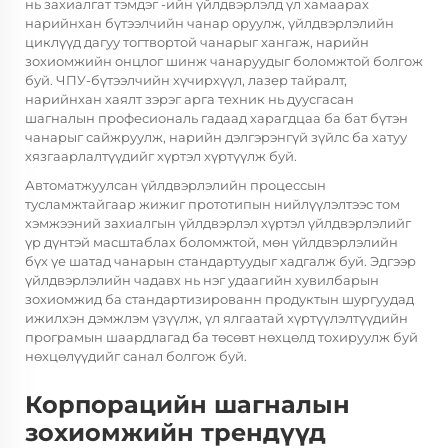
нь
захиалгат тэмдэг
-ийн үйлдвэрлэлд үл хамаарах
нарийнхан бүтээлчийн чанар оруулж, үйлдвэрлэлийн
циклүүд дагуу тогтвортой чанарыг хангаж, нарийн
зохиомжийн онцлог шинж чанаруудыг боломжтой болгож
буй. ЧПУ-бүтээлчийн хүчирхүүл, лазер тайралт,
нарийнхан хаялт зэрэг арга техник нь дуусгасан
шагналын професиональ гадаад харагдцаа ба бат бүтэн
чанарыг сайжруулж, нарийн дэлгэрэнгүй зүйлс ба хатуу
хязгаарлалтүүдийг хүртэл хүртүүлж буй.
Автоматжуулсан үйлдвэрлэлийн процессын
тусламжтайгаар жижиг прототипын нийлүүлэлтээс том
хэмжээний захиалгын үйлдвэрлэл хүртэл үйлдвэрлэлийг
үр дүнтэй масштаблах боломжтой, мөн үйлдвэрлэлийн
бүх үе шатад чанарын стандартуудыг хадгалж буй. Эдгээр
үйлдвэрлэлийн чадавх нь нэг удаагийн хувилбарын
зохиомжид ба стандартизированн продуктын шургуудад
ижилхэн дэмжлэм үзүүлж, үл ялгаатай хүртүүлэлтүүдийн
програмын шаардлагад ба төсөвт нөхцөлд тохируулж буй
нөхцөлүүдийг санал болгож буй.
Корпорацийн шагналын
зохиомжийн трендүүд