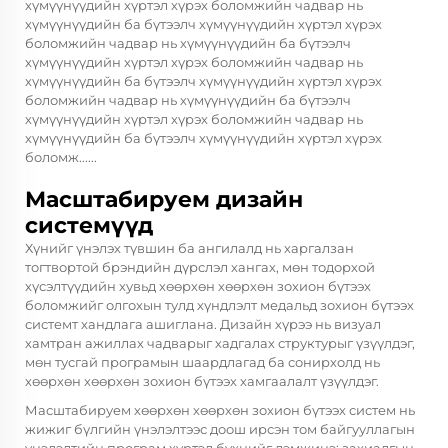
хүмүүнүүдийн хүртэл хүрэх боломжийн чадвар нь
хүмүүнүүдийн ба бүтээлч хүмүүнүүдийн хүртэл хүрэх
боломжийн чадвар нь хүмүүнүүдийн ба бүтээлч
хүмүүнүүдийн хүртэл хүрэх боломжийн чадвар нь
хүмүүнүүдийн ба бүтээлч хүмүүнүүдийн хүртэл хүрэх
боломжийн чадвар нь хүмүүнүүдийн ба бүтээлч
хүмүүнүүдийн хүртэл хүрэх боломжийн чадвар нь
хүмүүнүүдийн ба бүтээлч хүмүүнүүдийн хүртэл хүрэх
боломж......
Масштабируем дизайн
системүүд
Хүнийг үнэлэх түвшин ба ангилалд нь харгалзан
тогтвортой брэндийн дүрслэл хангах, мөн тодорхой
хүсэлтүүдийн хувьд хөөрхөн хөөрхөн зохион бүтээх
боломжийг олгохын тулд хүндлэлт медальд зохион бүтээх
системт хандлага ашиглана. Дизайн хүрээ нь визуал
хамтран ажиллах чадварыг хадгалах структурыг үзүүлдэг,
мөн тусгай програмын шаардлагад ба сонирхолд нь
хөөрхөн хөөрхөн зохион бүтээх хамгаалалт үзүүлдэг.
Масштабируем хөөрхөн хөөрхөн зохион бүтээх систем нь
жижиг бүлгийн үнэлэлтээс доош ирсэн том байгууллагын
үнэлэлтийн програм хүртэл бүхнийг дэмжинэ; захиалгын