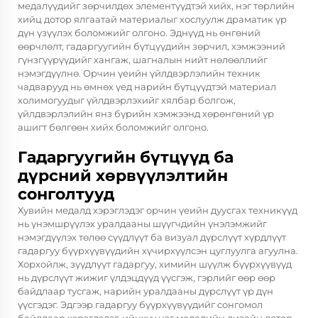
медалүүдийг зөрчилдөх элементүүдтэй хийх, нэг төрлийн
хийц дотор ялгаатай материалыг хослуулж драматик үр
дүн үзүүлэх боломжийг олгоно. Эднүүд нь өнгөний
өөрчлөлт, гадаргуугийн бүтцүүдийн зөрчил, хэмжээний
гүнзгүүрүүдийг хангаж, шагналын нийт нөлөөллийг
нэмэгдүүлнө. Орчин үеийн үйлдвэрлэлийн техник
чадварууд нь өмнөх үед нарийн бүтцүүдтэй материал
холимогуудыг үйлдвэрлэхийг хялбар болгож,
үйлдвэрлэлийн янз бүрийн хэмжээнд хөрөнгөний үр
ашигт бөлгөөн хийх боломжийг олгоно.
Гадаргуугийн бүтцүүд ба
дүрсний хөрвүүлэлтийн
сонголтууд
Хувийн медалд хэрэглэдэг орчин үеийн дуусгах техникүүд
нь үнэмшрүүлэх уралдааны шүүгчдийн үнэлэмжийг
нэмэгдүүлэх төлөө сүүдлүүт ба визуал дүрслүүт хүрдлүүт
гадаргуу бүүрхүүвүүдийн хүчирхүүлсэн цуглуулга агуулна.
Хорхойлж, зүүдлүүт гадаргуу, химийн шүүлж бүүрхүүвүүд
нь дүрслүүт жижиг үлдэцдүүд үүсгэж, гэрлийг өөр өөр
байдлаар тусгаж, нарийн уралдааны дүрслүүт үр дүн
үүсгэдэг. Эдгээр гадаргуу бүүрхүүвүүдийг сонгомол
байдлаар хэрэглэдэг, ийнхүү нэг медалийн дизайн дотор