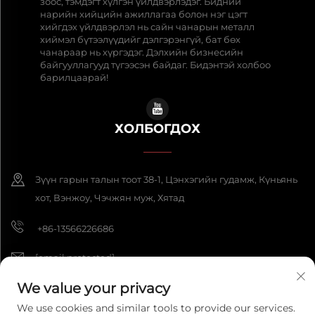
зоос, тэмдэгт хүлгэн үйлдвэрлэдэг. Бидний
нарийн хийцийн ажиллагаа болон нэг цэгт
хийгдэх үйлдвэрлэл нь сайн чанарын металл
хиймэл бүтээлүүдийг дэлгэрэнгүй, бат бөх
чанараар нь хүргэдэг. Дэлхийн бизнесийн
байгууллагууд түгээсэн байдаг. Бидэнтэй холбоо
барилцаарай!
ХОЛБОГДОХ
Зүүн гарын талын тоот 38-1, Цэнхэгийн гудамж, Күньянь
хот, Вэнжоу, Чэчжян муж, Хятад
+86-13566226686
[email protected]
We value your privacy
We use cookies and similar tools to provide our services.