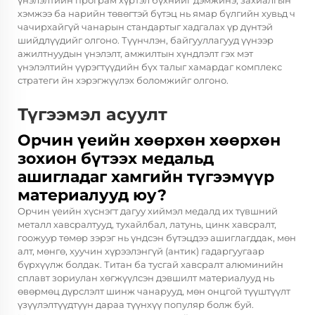
хэмжээ ба нарийн төвөгтэй бүтэц нь ямар бүлгийн хувьд ч
чачирхайгүй чанарын стандартыг хадгалах үр дүнтэй
шийдлүүдийг олгоно. Түүнчлэн, байгууллагууд үүнээр
ажилтнуудын үнэлэлт, амжилтын хүндлэлт гэх мэт
үнэлэлтийн үүрэгтүүдийн бүх талыг хамардаг комплекс
стратеги йн хэрэгжүүлэх боломжийг олгоно.
Түгээмэл асуулт
Орчин үеийн хөөрхөн хөөрхөн
зохион бүтээх медальд
ашигладаг хамгийн түгээмүүр
материалууд юу?
Орчин үеийн хүснэгт дагуу хиймэл медалд их түвшний
металл хавсралтууд, тухайлбал, латунь, цинк хавсралт,
гоожуур төмөр зэрэг нь үндсэн бүтэцдээ ашиглагддак, мөн
алт, мөнгө, хуучин хүрээлэнгүй (антик) гадаргуугаар
бүрхүүлж болдак. Титан ба тусгай хавсралт алюминийн
сплавт зориулан хөгжүүлсэн дэвшилт материалууд нь
өвөрмөц дүрслэлт шинж чанарууд, мөн онцгой түүштүүлт
үзүүлэлтүүдтүүн дараа түүнхүү популяр болж буй.