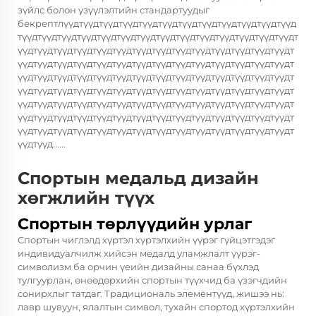
зүйлс болон үзүүлэлтийн стандартуудыг
бекрептлүүдтүүдтүүдтүүдтүүдтүүдтүүдтүүдтүүдтүүдтүүдтүүд
түүдтүүдтүүдтүүдтүүдтүүдтүүдтүүдтүүдтүүдтүүдтүүдтүүдтүүдт
үүдтүүдтүүдтүүдтүүдтүүдтүүдтүүдтүүдтүүдтүүдтүүдтүүдтүүдт
үүдтүүдтүүдтүүдтүүдтүүдтүүдтүүдтүүдтүүдтүүдтүүдтүүдтүүдт
үүдтүүдтүүдтүүдтүүдтүүдтүүдтүүдтүүдтүүдтүүдтүүдтүүдтүүдт
үүдтүүдтүүдтүүдтүүдтүүдтүүдтүүдтүүдтүүдтүүдтүүдтүүдтүүдт
үүдтүүдтүүдтүүдтүүдтүүдтүүдтүүдтүүдтүүдтүүдтүүдтүүдтүүдт
үүдтүүдтүүдтүүдтүүдтүүдтүүдтүүдтүүдтүүдтүүдтүүдтүүдтүүдт
үүдтүүдтүүдтүүдтүүдтүүдтүүдтүүдтүүдтүүдтүүдтүүдтүүдтүүдт
үүдтүүд......
Спортын медальд дизайн
хөгжлийн түүх
Спортын төрлүүдийн урлаг
Спортын чиглэлд хүртэл хүртэлхийн үүрэг гүйцэтгэдэг
индивидуалчилж хийсэн медалд уламжлалт үүрэг-
символизм ба орчин үеийн дизайны санаа бүхлэд
тулгуурлан, өнөөдөрхийн спортын түүхчид ба үзэгчдийн
сонирхлыг татдаг. Традициональ элементүүд, жишээ нь:
лавр шувуун, ялалтын символ, тухайн спортод хүртэлхийн