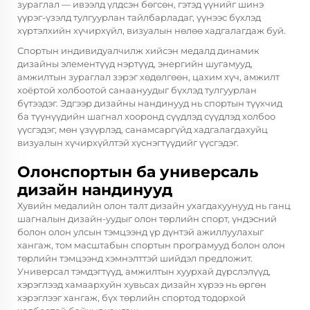
зураглал — ивээлд үлдсэн бөгсөн, гэтэд үүнийг шинэ
үүрэг-үзэлд тулгуурлан тайлбарладаг, үүнээс бүхлэд
хүртэлхийн хүчирхүйл, визуалын нөлөө хадгалагдаж буй.
Спортын индивидуалчилж хийсэн медалд динамик
дизайны элементүүд нэртүүд, энергийн шугамууд,
амжилтын зураглал зэрэг хөдөлгөөн, цахим хүч, амжилт
хоёртой холбоотой санаануудыг бүхлэд тулгуурлан
бүтээдэг. Эдгээр дизайны нандинууд нь спортын түүхчид
ба түүнүүдийн шагнал хооронд сүүдлэд сүүдлэд холбоо
үүсгэдэг, мөн үзүүрлэд, санамсаргүйд хадгалагдахуйц
визуалын хүчирхүйлтэй хүснэгтүүдийг үүсгэдэг.
Олонспортын ба универсаль
дизайн нандинууд
Хувийн медалийн олон талт дизайн ухагдахуунууд нь ганц
шагналын дизайн-уудыг олон төрлийн спорт, үндэсний
болон олон улсын тэмцээнд үр дүнтэй ажиллуулахыг
хангаж, том масштабын спортын програмууд болон олон
төрлийн тэмцээнд хэмнэлттэй шийдэл предложит.
Универсал тэмдэгтүүд, амжилтын хуурхай дүрслэлүүд,
хэрэглээд хамаархуйн хувьсах дизайн хүрээ нь өргөн
хэрэглээг хангаж, бүх төрлийн спортод тодорхой