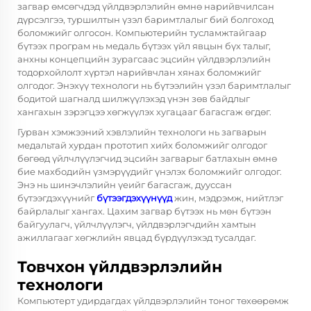
загвар өмсөгчдэд үйлдвэрлэлийн өмнө нарийвчилсан
дүрсэлгээ, туршилтын үзэл баримтлалыг бий болгоход
боломжийг олгосон. Компьютерийн тусламжтайгаар
бүтээх програм нь медаль бүтээх үйл явцын бүх талыг,
анхны концепцийн зурагсаас эцсийн үйлдвэрлэлийн
тодорхойлолт хүртэл нарийвчлан хянах боломжийг
олгодог. Энэхүү технологи нь бүтээлийн үзэл баримтлалыг
бодитой шагналд шилжүүлэхэд үнэн зөв байдлыг
хангахын зэрэгцээ хөгжүүлэх хугацааг багасгаж өгдөг.
Гурван хэмжээний хэвлэлийн технологи нь загварын
медальтай хурдан прототип хийх боломжийг олгодог
бөгөөд үйлчлүүлэгчид эцсийн загварыг батлахын өмнө
бие махбодийн үзмэрүүдийг үнэлэх боломжийг олгодог.
Энэ нь шинэчлэлийн үеийг багасгаж, дууссан
бүтээгдэхүүнийг
бүтээгдэхүүнүүд
жин, мэдрэмж, нийтлэг
байрлалыг хангах. Цахим загвар бүтээх нь мөн бүтээн
байгуулагч, үйлчлүүлэгч, үйлдвэрлэгчдийн хамтын
ажиллагааг хөгжлийн явцад бүрдүүлэхэд тусалдаг.
Товчхон үйлдвэрлэлийн
технологи
Компьютерт удирдагдах үйлдвэрлэлийн тоног төхөөрөмж