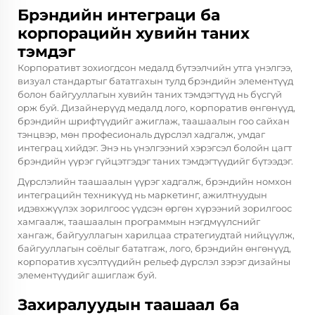
Брэндийн интеграци ба
корпорацийн хувийн таних
тэмдэг
Корпоративт зохиогдсон медалд бүтээлчийн утга үнэлгээ,
визуал стандартыг бататгахын тулд брэндийн элементүүд
болон байгууллагын хувийн таних тэмдэгтүүд нь бүсгүй
орж буй. Дизайнерүүд медалд лого, корпоратив өнгөнүүд,
брэндийн шрифтүүдийг ажиглаж, таашаалын гоо сайхан
тэнцвэр, мөн професиональ дүрслэл хадгалж, умдаг
интеграц хийдэг. Энэ нь үнэлгээний хэрэгсэл болойн цагт
брэндийн үүрэг гүйцэтгэдэг таних тэмдэгтүүдийг бүтээдэг.
Дүрслэлийн таашаалын үүрэг хадгалж, брэндийн номхон
интеграцийн техникүүд нь маркетинг, ажилтнуудын
идэвхжүүлэх зорилгоос үүдсэн өргөн хүрээний зорилгоос
хамгаалж, таашаалын программын нэгдмүүлснийг
хангаж, байгууллагын харилцаа стратегиудтай нийцүүлж,
байгууллагын соёлыг бататгаж, лого, брэндийн өнгөнүүд,
корпоратив хүсэлтүүдийн рельеф дүрслэл зэрэг дизайны
элементүүдийг ашиглаж буй.
Захиралуудын таашаал ба