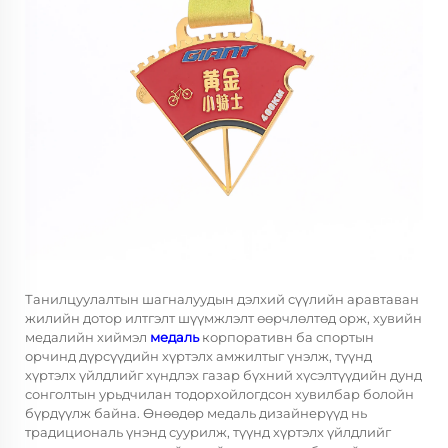
Танилцуулалтын шагналуудын дэлхий сүүлийн аравтаван
жилийн дотор илтгэлт шүүмжлэлт өөрчлөлтөд орж, хувийн
медалийн хиймэл
медаль
корпоративн ба спортын
орчинд дүрсүүдийн хүртэлх амжилтыг үнэлж, түүнд
хүртэлх үйлдлийг хүндлэх газар бүхний хүсэлтүүдийн дунд
сонголтын урьдчилан тодорхойлогдсон хувилбар болойн
бүрдүүлж байна. Өнөөдөр медаль дизайнерүүд нь
традициональ үнэнд суурилж, түүнд хүртэлх үйлдлийг