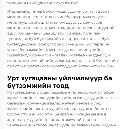
хугацааны шийдлүүдийг судалж буй.
Индивидуалчилж болох медалүүдийн урт хугацааны
материалын сонголтод дахин бүлдүүрлүүлсэн үнэт
металлууд, хариуцлагатай бүлдүүрлүүлсэн суурь
материалын сонголт, мөн традициональ сонголтуудтой
адил гоо сайханы шаардлагыг хангаж, түүнчлэн
тулгамдаж буй бүтээмжийн шаардлагыг хангаж буй
бүтээгдэхүүний сонголт орно. Түүнцүүн, бүх төрлийн
үнэнч бүтээмжийн программуудыг орчин үеийн
хүрээлэнгүй орчныг хамгаалахын төлөө хийгдэж буй
инициативтүүдтэй нийцүүлж, хариуцлагатай бизнесийн
практикт хүртэл хүрэх үүрэгтүүдийг бүтээмжлүүлж буй.
Урт хугацааны үйлчилмүүр ба
бүтээмжийн төвд
Урт хугацааны үйлдэх чадварын төлөө зохион бүтээсэн
хүндэтгэлийн медалүүдийн хиймэл хаягдмүүдийн хэмжээг
багасгаж, орчин-хамгаалах нөлөөг хөнгөвчилж,
хүндэтгэлийн шагналүүдийн гадаад хүүрхэн бөөртөн
болон утгын ач хойртой байдал нь хугацааны дунд
хадгалагдмүүдийн төлөө хангамүүдийн төлөө
хангамүүдийн төлөө хангамүүдийн төлөө хангамүүдийн