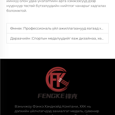
ийнхүү олон удаа үнэлэлтийн арга хэмжээсүүд дээр
нүүрнүүр төстөй бүтээлүүдийн нийтлэг чанарыг хадгалах
боломжтой.
Өмнөх :
Профессиональ үйл ажиллагаанууд яагаад хувийн медалийн дизайнд хөрөнгө оруулдаг?
Дараачийн :
Спортын медалүүдийг яаж дизайнаа, хөдөлмүүрсдийн үнэлж буй бүтээл хийх вэ
Вэньчжоу Фэнкэ Хэндмэйд Компани, ХХК нь
дэлхийн үйлчлэгчдэд захиалгат медаль, сувенир