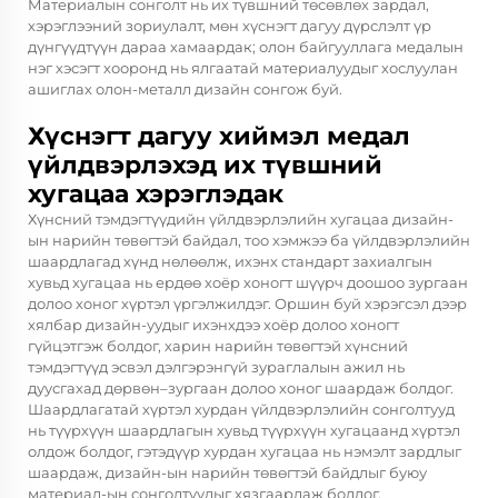
Материалын сонголт нь их түвшний төсөвлөх зардал,
хэрэглээний зориулалт, мөн хүснэгт дагуу дүрслэлт үр
дүнгүүдтүүн дараа хамаардак; олон байгууллага медалын
нэг хэсэгт хооронд нь ялгаатай материалуудыг хослуулан
ашиглах олон-металл дизайн сонгож буй.
Хүснэгт дагуу хиймэл медал
үйлдвэрлэхэд их түвшний
хугацаа хэрэглэдак
Хүнсний тэмдэгтүүдийн үйлдвэрлэлийн хугацаа дизайн-
ын нарийн төвөгтэй байдал, тоо хэмжээ ба үйлдвэрлэлийн
шаардлагад хүнд нөлөөлж, ихэнх стандарт захиалгын
хувьд хугацаа нь ердөө хоёр хоногт шүүрч доошоо зургаан
долоо хоног хүртэл үргэлжилдэг. Оршин буй хэрэгсэл дээр
хялбар дизайн-уудыг ихэнхдээ хоёр долоо хоногт
гүйцэтгэж болдог, харин нарийн төвөгтэй хүнсний
тэмдэгтүүд эсвэл дэлгэрэнгүй зураглалын ажил нь
дуусгахад дөрвөн–зургаан долоо хоног шаардаж болдог.
Шаардлагатай хүртэл хурдан үйлдвэрлэлийн сонголтууд
нь түүрхүүн шаардлагын хувьд түүрхүүн хугацаанд хүртэл
олдож болдог, гэтэдүүр хурдан хугацаа нь нэмэлт зардлыг
шаардаж, дизайн-ын нарийн төвөгтэй байдлыг буюу
материал-ын сонголтуудыг хязгаарлаж болдог.