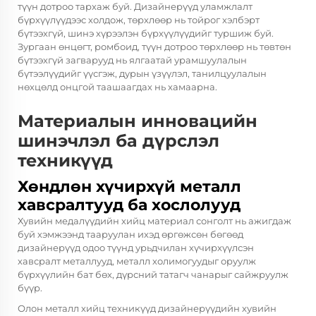
түүн дотроо тархаж буй. Дизайнерүүд уламжлалт
бүрхүүлүүдээс холдож, төрхлөөр нь тойрог хэлбэрт
бүтээхгүй, шинэ хүрээлэн бүрхүүлүүдийг туршиж буй.
Зургаан өнцөгт, ромбоид, түүн дотроо төрхлөөр нь төвтөн
бүтээхгүй загварууд нь ялгаатай урамшуулалын
бүтээлүүдийг үүсгэж, дурын үзүүлэл, танилцуулалын
нөхцөлд онцгой таашаагдах нь хамаарна.
Материалын инновацийн
шинэчлэл ба дүрслэл
техникүүд
Хөндлөн хүчирхүй металл
хавсралтууд ба хослолууд
Хувийн медалүүдийн хийц материал сонголт нь ажигдаж
буй хэмжээнд тааруулан ихэд өргөжсөн бөгөөд
дизайнерүүд одоо түүнд урьдчилан хүчирхүүлсэн
хавсралт металлууд, металл холимогуудыг оруулж
бүрхүүлийн бат бөх, дүрсний татагч чанарыг сайжруулж
бүүр.
Олон металл хийц техникүүд дизайнерүүдийн хувийн