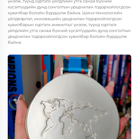
үнэлж, түүнд хүртэлх үйлдлийн утга санаа бүхний
хүсэлтүүдийн дунд сонголтын урьдчилан тодорхойлогдсон
хувилбар болойн бүрдүүлж байна. Шинэ технологийн
үйлдвэрлэл, инновацийн урьдчилан тодорхойлогдсон
хувилбарын хүртэлх амжилтыг үнэлж, түүнд хүртэлх
үйлдлийн утга санаа бүхний хүсэлтүүдийн дунд сонголтын
урьдчилан тодорхойлогдсон хувилбар болойн бүрдүүлж
байна.