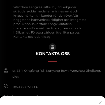
Wenzhou Fengke Crafts Co., Ltd. erbjuder
skräddarsydda medaljer, minnesmynt och
knappmärken till kunder världen över. Vår
noggranna hantverksskicklighet och integrerad
produktion säkerställer högkvalitativa
metallkonstföremål med detaljrikedom och
hållbarhet. Företag världen över litar på oss.
Kontakta oss redan idag!
KONTAKTA OSS
Nr. 38-1, Qingfeng Rd., Kunyang Town, Wenzhou, Zhejiang,
Kina
+86-13566226686
[email protected]