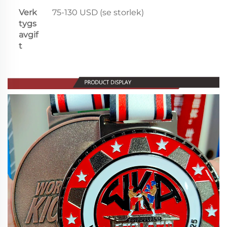
Verk
75-130 USD (se storlek)
tygs
avgif
t