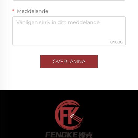
Meddelande
0/1000
ÖVERLÄMNA