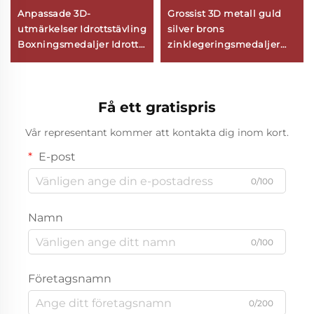
Anpassade 3D-
Grossist 3D metall guld
utmärkelser Idrottstävling
silver brons
Boxningsmedaljer Idrott
zinklegeringsmedaljer
Kung Fu Karate
tillverkare anpassade
Taekwondo Medalj Med
sport barn dansmedaljer
Band
Få ett gratispris
Vår representant kommer att kontakta dig inom kort.
E-post
0/100
Namn
0/100
Företagsnamn
0/200