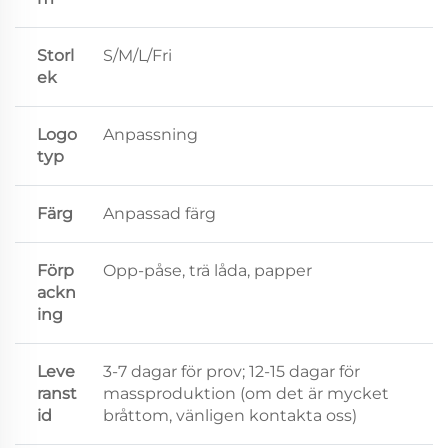
Storl
S/M/L/Fri
ek
Logo
Anpassning
typ
Färg
Anpassad färg
Förp
Opp-påse, trä låda, papper
ackn
ing
Leve
3-7 dagar för prov; 12-15 dagar för
ranst
massproduktion (om det är mycket
id
bråttom, vänligen kontakta oss)