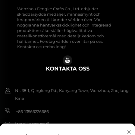
Wenzhou Fengke Crafts Co., Ltd. erbjuder
skräddarsydda medaljer, minnesmynt och
knappmärken till kunder världen över. Vår
noggranna hantverksskicklighet och integrerad
produktion säkerställer högkvalitativa
metallkonstföremål med detaljrikedom och
hållbarhet. Företag världen över litar på oss.
Kontakta oss redan idag!
KONTAKTA OSS
Nr. 38-1, Qingfeng Rd., Kunyang Town, Wenzhou, Zhejiang,
Kina
+86-13566226686
[email protected]