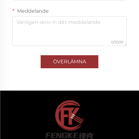
Meddelande
0/1000
ÖVERLÄMNA