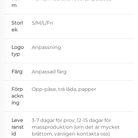
m
Storl
S/M/L/Fri
ek
Logo
Anpassning
typ
Färg
Anpassad färg
Förp
Opp-påse, trä låda, papper
ackn
ing
Leve
3-7 dagar för prov; 12-15 dagar för
ranst
massproduktion (om det är mycket
id
bråttom, vänligen kontakta oss)