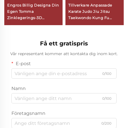
Engros Billig Designa Din
Tillverkare Anpassade
Egen Tomma
Karate Judo Jiu Jitsu
Zinklegerings-3D
Taekwondo Kung Fu
Guldmedalj
Sportpris Medaljer
Långloppsimning
Specialmetallidrottsmedalj
Få ett gratispris
Vår representant kommer att kontakta dig inom kort.
E-post
0/100
Namn
0/100
Företagsnamn
0/200