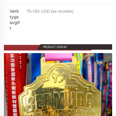
Verk
75-130 USD (se storlek)
tygs
avgif
t