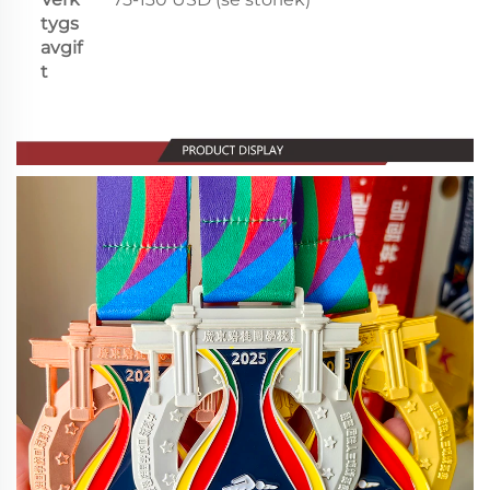
tygs
avgif
t