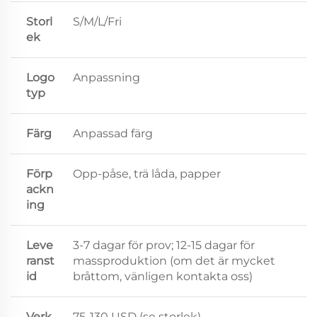
Storl
S/M/L/Fri
ek
Logo
Anpassning
typ
Färg
Anpassad färg
Förp
Opp-påse, trä låda, papper
ackn
ing
Leve
3-7 dagar för prov; 12-15 dagar för
ranst
massproduktion (om det är mycket
id
bråttom, vänligen kontakta oss)
Verk
75-130 USD (se storlek)