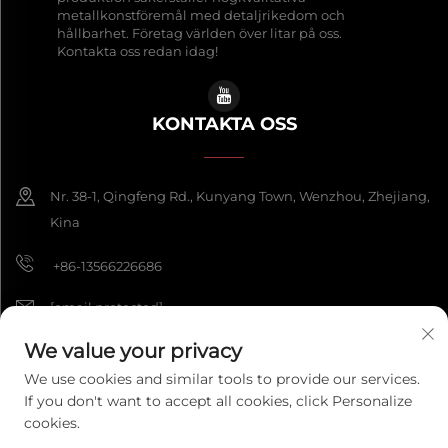
metallkonstföremål med detaljrikedom och
hållbarhet. Företag världen över litar på oss.
Kontakta oss redan idag!
KONTAKTA OSS
Nr. 38-1, Qingfeng Rd., Kunyang Town, Wenzhou, Zhejiang,
Kina
+86-13566226686
[email protected]
We value your privacy
We use cookies and similar tools to provide our services.
Copyright © 2026 Wenzhou Fengke Crafts Co., Ltd. Alla rättigheter
If you don't want to accept all cookies, click Personalize
förbehållna.
Integritetspolicy
cookies.