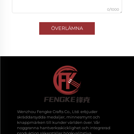
0/1000
ÖVERLÄMNA
Wenzhou Fengke Crafts Co., Ltd. erbjuder
skräddarsydda medaljer, minnesmynt och
knappmärken till kunder världen över. Vår
noggranna hantverksskicklighet och integrerad
produktion säkerställer högkvalitativa