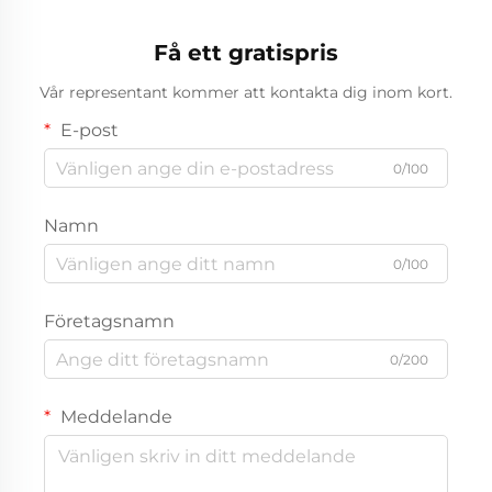
Gymnastik
anpassningsbar
zinklegering med
Få ett gratispris
aluminiummaterial
Vår representant kommer att kontakta dig inom kort.
E-post
0/100
Namn
0/100
Företagsnamn
0/200
Meddelande