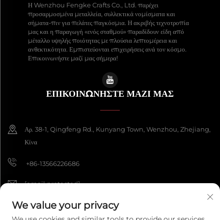
Η Wenzhou Fengke Crafts Co., Ltd. παρέχει
προσαρμοσμένα μεταλλεία, συλλεκτικά νομίσματα και
σήματα-πιν για πελάτες παγκόσμια. Η ακριβής τεχνοτροπία
μας και η παραγωγή «ενός σταθμού» παραδίδουν είδη από
μέταλλο υψηλής ποιότητας με πλούσια λεπτομέρεια και
ανθεκτικότητα. Εμπιστεύονται επιχειρήσεις ανά τον κόσμο.
Επικοινωνήστε μαζί μας σήμερα!
ΕΠΙΚΟΙΝΩΝΉΣΤΕ ΜΑΖΊ ΜΑΣ
Αρ. 38-1, Qingfeng Rd., Kunyang Town, Wenzhou, Zhejiang,
Κίνα
+86-13566226686
[email protected]
We value your privacy
We use cookies and similar tools to provide our services.