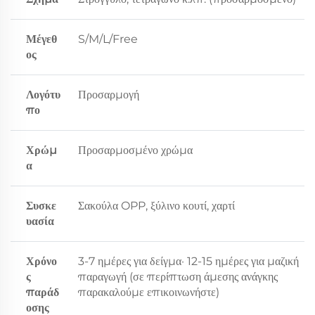
Μέγεθ
S/M/L/Free
ος
Λογότυ
Προσαρμογή
πο
Χρώμ
Προσαρμοσμένο χρώμα
α
Συσκε
Σακούλα OPP, ξύλινο κουτί, χαρτί
υασία
Χρόνο
3-7 ημέρες για δείγμα· 12-15 ημέρες για μαζική
ς
παραγωγή (σε περίπτωση άμεσης ανάγκης
παράδ
παρακαλούμε επικοινωνήστε)
οσης