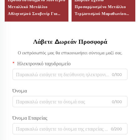
Μεταλλικό Μετάλλιο
Προσαρμοσμένο Μετάλλιο
Αθλητισμού Σουβενίρ Για
Τερματισμού Μαραθωνίου
Τάε Κβον Ντο Μαραθώνιο
Τρέξιμο Αθλητικό Μεταλλικό
Ποδόσφαιρο Καράτε
Λογότυπο Προσαρμοστικό
Γυμναστική
Ζινκ Κράμα με Υλικό
Λάβετε Δωρεάν Προσφορά
Αλουμίνιο
Ο εκπρόσωπός μας θα επικοινωνήσει σύντομα μαζί σας.
Ηλεκτρονικό ταχυδρομείο
0/100
Όνομα
0/100
Όνομα Εταιρείας
0/200