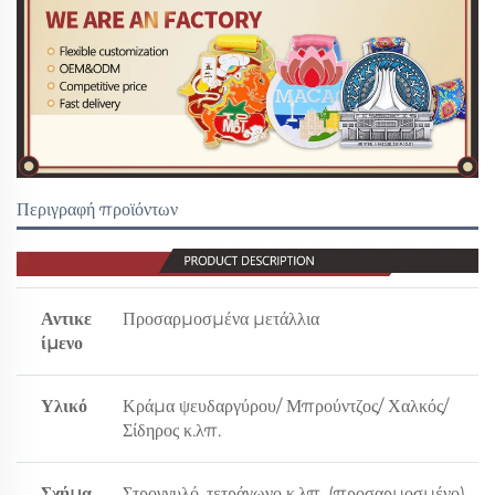
Περιγραφή προϊόντων
Αντικε
Προσαρμοσμένα μετάλλια
ίμενο
Υλικό
Κράμα ψευδαργύρου/ Μπρούντζος/ Χαλκός/
Σίδηρος κ.λπ.
Σχήμα
Στρογγυλό, τετράγωνο κ.λπ. (προσαρμοσμένο)