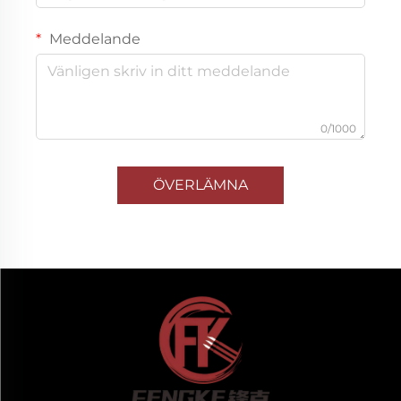
Meddelande
0/1000
ÖVERLÄMNA