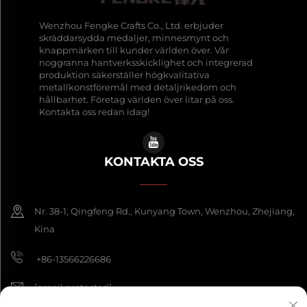
Wenzhou Fengke Crafts Co., Ltd. erbjuder
skräddarsydda medaljer, minnesmynt och
knappmärken till kunder världen över. Vår
noggranna hantverksskicklighet och integrerad
produktion säkerställer högkvalitativa
metallkonstföremål med detaljrikedom och
hållbarhet. Företag världen över litar på oss.
Kontakta oss redan idag!
KONTAKTA OSS
Nr. 38-1, Qingfeng Rd., Kunyang Town, Wenzhou, Zhejiang,
Kina
+86-13566226686
[email protected]