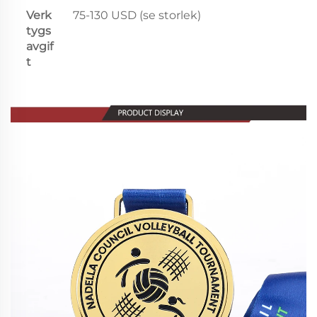
Verk
75-130 USD (se storlek)
tygs
avgif
t