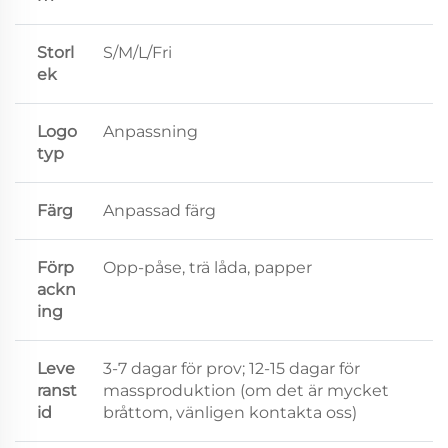
Storl
S/M/L/Fri
ek
Logo
Anpassning
typ
Färg
Anpassad färg
Förp
Opp-påse, trä låda, papper
ackn
ing
Leve
3-7 dagar för prov; 12-15 dagar för
ranst
massproduktion (om det är mycket
id
bråttom, vänligen kontakta oss)