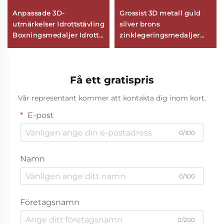
Anpassade 3D-
Grossist 3D metall guld
utmärkelser Idrottstävling
silver brons
Boxningsmedaljer Idrott
zinklegeringsmedaljer
Kung Fu Karate
tillverkare anpassade
Taekwondo Medalj Med
sport barn dansmedaljer
Band
Få ett gratispris
Vår representant kommer att kontakta dig inom kort.
E-post
0/100
Namn
0/100
Företagsnamn
0/200