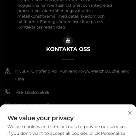
noggranna hantverksskicklighet och integrerad
produktion säkerställer högkvalitativa
metallkonstföremål med detaljrikedom och
hållbarhet. Företag världen över litar på oss.
Kontakta oss redan idag!
KONTAKTA OSS
Nr. 38-1, Qingfeng Rd., Kunyang Town, Wenzhou, Zhejiang,
Kina
+86-13566226686
[email protected]
We value your privacy
We use cookies and similar tools to provide our services.
Copyright © 2026 Wenzhou Fengke Crafts Co., Ltd. Alla rättigheter
If you don't want to accept all cookies, click Personalize