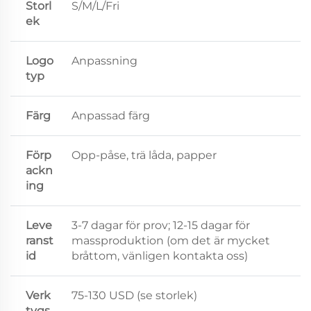
Storl
S/M/L/Fri
ek
Logo
Anpassning
typ
Färg
Anpassad färg
Förp
Opp-påse, trä låda, papper
ackn
ing
Leve
3-7 dagar för prov; 12-15 dagar för
ranst
massproduktion (om det är mycket
id
bråttom, vänligen kontakta oss)
Verk
75-130 USD (se storlek)
tygs