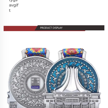
avgif
t