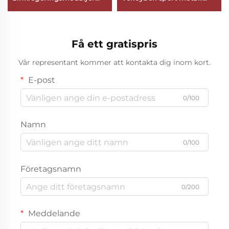
modern feng shui 2D 3D
medaljer personliga
fotboll volleyboll priser för
minnesmedaljer
sporttävlingar logotyp
tilldelningsmedaljer
Få ett gratispris
personlig anpassning
zinklegering
Vår representant kommer att kontakta dig inom kort.
E-post
0/100
Namn
0/100
Företagsnamn
0/200
Meddelande