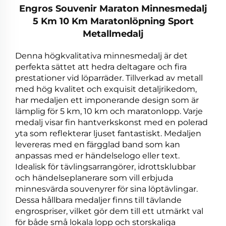
Engros Souvenir Maraton Minnesmedalj
5 Km 10 Km Maratonlöpning Sport
Metallmedalj
Denna högkvalitativa minnesmedalj är det
perfekta sättet att hedra deltagare och fira
prestationer vid löparräder. Tillverkad av metall
med hög kvalitet och exquisit detaljrikedom,
har medaljen ett imponerande design som är
lämplig för 5 km, 10 km och maratonlopp. Varje
medalj visar fin hantverkskonst med en polerad
yta som reflekterar ljuset fantastiskt. Medaljen
levereras med en färgglad band som kan
anpassas med er händelselogo eller text.
Idealisk för tävlingsarrangörer, idrottsklubbar
och händelseplanerare som vill erbjuda
minnesvärda souvenyrer för sina löptävlingar.
Dessa hållbara medaljer finns till tävlande
engrospriser, vilket gör dem till ett utmärkt val
för både små lokala lopp och storskaliga