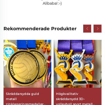
Alibaba! :-) 
Rekommenderade Produkter
Skräddarsydda guld
Högkvalitativ
metall
skräddarsydd 3D-
zinklegeringsmedaljer
volleyboll sport metall