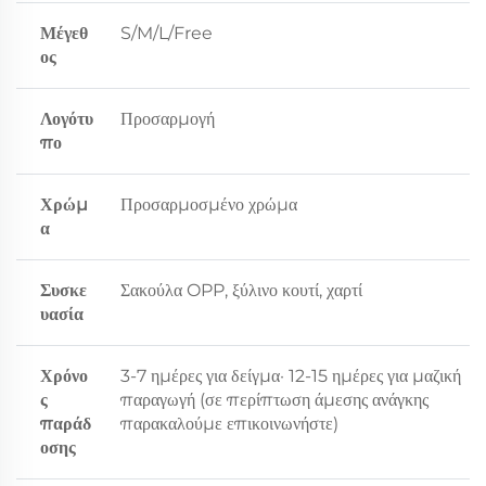
Μέγεθ
S/M/L/Free
ος
Λογότυ
Προσαρμογή
πο
Χρώμ
Προσαρμοσμένο χρώμα
α
Συσκε
Σακούλα OPP, ξύλινο κουτί, χαρτί
υασία
Χρόνο
3-7 ημέρες για δείγμα· 12-15 ημέρες για μαζική
ς
παραγωγή (σε περίπτωση άμεσης ανάγκης
παράδ
παρακαλούμε επικοινωνήστε)
οσης