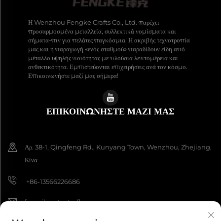
Η Wenzhou Fengke Crafts Co., Ltd. παρέχει
προσαρμοσμένα μεταλλεία, συλλεκτικά νομίσματα και
σήματα-πιν για πελάτες παγκόσμια. Η ακριβής τεχνοτροπία
μας και η παραγωγή «ενός σταθμού» παραδίδουν είδη από
μέταλλο υψηλής ποιότητας με πλούσια λεπτομέρεια και
ανθεκτικότητα. Εμπιστεύονται επιχειρήσεις ανά τον κόσμο.
Επικοινωνήστε μαζί μας σήμερα!
ΕΠΙΚΟΙΝΩΝΉΣΤΕ ΜΑΖΊ ΜΑΣ
Αρ. 38-1, Qingfeng Rd., Kunyang Town, Wenzhou, Zhejiang,
Κίνα
+86-13566226686
[email protected]