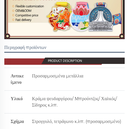
Περιγραφή προϊόντων
Αντικε
Προσαρμοσμένα μετάλλια
ίμενο
Υλικό
Κράμα ψευδαργύρου/ Μπρούντζος/ Χαλκός/
Σίδηρος κ.λπ.
Σχήμα
Στρογγυλό, τετράγωνο κ.λπ. (προσαρμοσμένο)