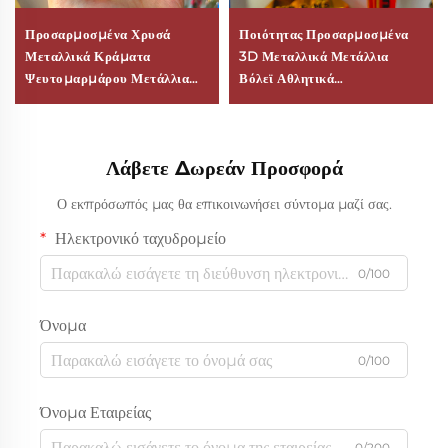
Προσαρμοσμένα Χρυσά
Ποιότητας Προσαρμοσμένα
Μεταλλικά Κράματα
3D Μεταλλικά Μετάλλια
Ψευτομαρμάρου Μετάλλια
Βόλεϊ Αθλητικά
Σύγχρονη Φινγκ Σούι 2D 3D
Προσωποποιημένα
Ποδόσφαιρο Βόλεϊ Βραβεία
Εορταστικά Βραβείο
για Αθλητικούς Διαγωνισμούς
Μετάλλιο Από Κράμα
Λάβετε Δωρεάν Προσφορά
Λογότυπο Προσωποποίηση
Ψευδαργύρου
Ο εκπρόσωπός μας θα επικοινωνήσει σύντομα μαζί σας.
Ηλεκτρονικό ταχυδρομείο
0/100
Όνομα
0/100
Όνομα Εταιρείας
0/200