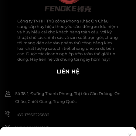
Công ty TNHH Thủ công Phong Khắc Ôn Châu
cung cấp huy hiệu theo yêu cầu, đồng xu lưu niệm
và huy hiệu cài cho khách hàng toàn cầu. Với kỹ
thuật chế tác chính xác và sản xuất trọn gói, chúng
tôi mang đến các sản phẩm thủ công bằng kim
loại chất lượng cao, chi tiết phong phú và độ bền
cao. Được các doanh nghiệp trên toàn thế giới tin
dùng. Hãy liên hệ với chúng tôi ngay hôm nay!
LIÊN HỆ
Số 38-1, Đường Thanh Phong, Thị trấn Côn Dương, Ôn
Châu, Chiết Giang, Trung Quốc
+86-13566226686
[email protected]