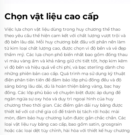
Chọn vật liệu cao cấp
Việc lựa chọn vật liệu dùng trong huy chương thể thao
theo yêu cầu thể hiện cam kết với chất lượng vượt trội và
độ bền lâu dài. Mỗi huy chương bắt đầu với phần nền làm
từ kim loại chất lượng cao, được chọn vì độ bền và vẻ đẹp
thẩm mỹ. Các lựa chọn phổ biến nhất bao gồm đồng thau
vì màu vàng ấm và khả năng giữ chi tiết tốt, hợp kim kẽm
vì độ bền và hiệu quả về chi phí, và bạc sterling dành cho
những phiên bản cao cấp. Quá trình mạ sử dụng kỹ thuật
điện phân tiên tiến để đảm bảo lớp phủ đồng đều và độ
sáng bóng lâu dài, dù là hoàn thiện bằng vàng, bạc hay
đồng. Các lớp phủ bảo vệ chuyên biệt được áp dụng để
ngăn ngừa sự oxy hóa và duy trì ngoại hình của huy
chương theo thời gian. Các điểm gắn dải ruy băng được
thiết kế với cơ chế gia cố để tránh bị tách rời hoặc mài
mòn, đảm bảo huy chương luôn được gắn chắc chắn. Các
loại vật liệu ruy băng cao cấp, bao gồm satin, grosgrain
hoặc các loại dệt tùy chỉnh, hài hòa với thiết kế huy chương