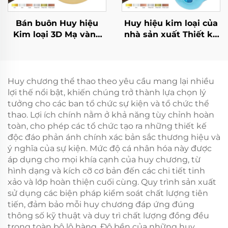
Bán buôn Huy hiệu
Huy hiệu kim loại của
Kim loại 3D Mạ vàng
nhà sản xuất Thiết kế
Mạ bạc Đồng thau Hợp
rẻ Tự thiết kế Huy
kim Kẽm Chất lượng
hiệu chạy marathon
cao Dành cho Thể
trống để làm quà lưu
thao, Trẻ em, Khiêu vũ
niệm
Huy chương thể thao theo yêu cầu mang lại nhiều
lợi thế nổi bật, khiến chúng trở thành lựa chọn lý
tưởng cho các ban tổ chức sự kiện và tổ chức thể
thao. Lợi ích chính nằm ở khả năng tùy chỉnh hoàn
toàn, cho phép các tổ chức tạo ra những thiết kế
độc đáo phản ánh chính xác bản sắc thương hiệu và
ý nghĩa của sự kiện. Mức độ cá nhân hóa này được
áp dụng cho mọi khía cạnh của huy chương, từ
hình dạng và kích cỡ cơ bản đến các chi tiết tinh
xảo và lớp hoàn thiện cuối cùng. Quy trình sản xuất
sử dụng các biện pháp kiểm soát chất lượng tiên
tiến, đảm bảo mỗi huy chương đáp ứng đúng
thông số kỹ thuật và duy trì chất lượng đồng đều
trong toàn bộ lô hàng. Độ bền của những huy