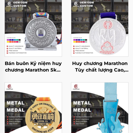
Bán buôn Kỷ niệm huy
Huy chương Marathon
chương Marathon 5km
Tùy chất lượng Cao,
10km Chạy Marathon
Mẫu kỷ niệm, Hợp kim
Thể thao chạy bộ Huy
Kẽm, Huy chương Kim
chương kim loại
loại Bạc Thể thao Có
Ruy băng