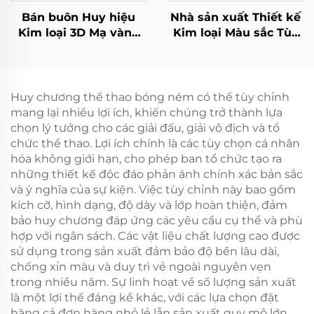
Bán buôn Huy hiệu
Nhà sản xuất Thiết kế
Kim loại 3D Mạ vàng
Kim loại Màu sắc Tùy
Mạ bạc Đồng thau Hợp
chỉnh Bán marathon
kim Kẽm Chất lượng
5k 10k Huy chương
cao Dành cho Thể
Chạy vui Nhẫn Thể
thao, Trẻ em, Khiêu vũ
thao Hoàn thành Cuộc
Huy chương thể thao bóng ném có thể tùy chỉnh
đua
mang lại nhiều lợi ích, khiến chúng trở thành lựa
chọn lý tưởng cho các giải đấu, giải vô địch và tổ
chức thể thao. Lợi ích chính là các tùy chọn cá nhân
hóa không giới hạn, cho phép ban tổ chức tạo ra
những thiết kế độc đáo phản ánh chính xác bản sắc
và ý nghĩa của sự kiện. Việc tùy chỉnh này bao gồm
kích cỡ, hình dạng, độ dày và lớp hoàn thiện, đảm
bảo huy chương đáp ứng các yêu cầu cụ thể và phù
hợp với ngân sách. Các vật liệu chất lượng cao được
sử dụng trong sản xuất đảm bảo độ bền lâu dài,
chống xỉn màu và duy trì vẻ ngoài nguyên vẹn
trong nhiều năm. Sự linh hoạt về số lượng sản xuất
là một lợi thế đáng kể khác, với các lựa chọn đặt
hàng cả đơn hàng nhỏ lẻ lẫn sản xuất quy mô lớn,