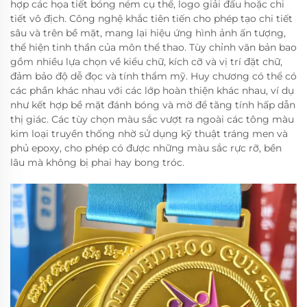
hợp các họa tiết bóng ném cụ thể, logo giải đấu hoặc chi
tiết vô địch. Công nghệ khắc tiên tiến cho phép tạo chi tiết
sâu và trên bề mặt, mang lại hiệu ứng hình ảnh ấn tượng,
thể hiện tinh thần của môn thể thao. Tùy chỉnh văn bản bao
gồm nhiều lựa chọn về kiểu chữ, kích cỡ và vị trí đặt chữ,
đảm bảo độ dễ đọc và tính thẩm mỹ. Huy chương có thể có
các phần khác nhau với các lớp hoàn thiện khác nhau, ví dụ
như kết hợp bề mặt đánh bóng và mờ để tăng tính hấp dẫn
thị giác. Các tùy chọn màu sắc vượt ra ngoài các tông màu
kim loại truyền thống nhờ sử dụng kỹ thuật tráng men và
phủ epoxy, cho phép có được những màu sắc rực rỡ, bền
lâu mà không bị phai hay bong tróc.