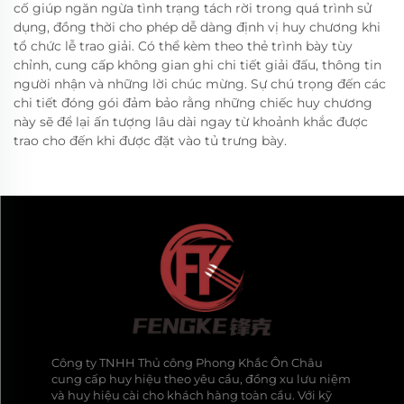
cố giúp ngăn ngừa tình trạng tách rời trong quá trình sử
dụng, đồng thời cho phép dễ dàng định vị huy chương khi
tổ chức lễ trao giải. Có thể kèm theo thẻ trình bày tùy
chỉnh, cung cấp không gian ghi chi tiết giải đấu, thông tin
người nhận và những lời chúc mừng. Sự chú trọng đến các
chi tiết đóng gói đảm bảo rằng những chiếc huy chương
này sẽ để lại ấn tượng lâu dài ngay từ khoảnh khắc được
trao cho đến khi được đặt vào tủ trưng bày.
Công ty TNHH Thủ công Phong Khắc Ôn Châu
cung cấp huy hiệu theo yêu cầu, đồng xu lưu niệm
và huy hiệu cài cho khách hàng toàn cầu. Với kỹ