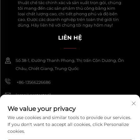
thuật chế tác chính xác và sản xuất trọn gói, chúng
tôi mang đến các sản phẩm thủ công bằng kim
loại chất lượng cao, chi tiết phong phú và độ bền
cao. Được các doanh nghiệp trên toàn thế giới tin
dùng. Hãy liên hệ với chúng tôi ngay hôm nay!
LIÊN HỆ
Số 38-1, Đường Thanh Phong, Thị trấn Côn Dương, Ôn
Châu, Chiết Giang, Trung Quốc
+86-13566226686
[email protected]
We value your privacy
We use cookies and similar tools to provide our services.
Bản quyền © 2025 Công ty TNHH Thủ công Phong Khoa Ôn Châu.
If you don't want to accept all cookies, click Personalize
Bảo lưu mọi quyền.
Chính sách bảo mật
cookies.