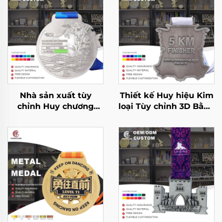
Nhà sản xuất tùy
Thiết kế Huy hiệu Kim
chỉnh Huy chương
loại Tùy chỉnh 3D Bằng
chạy đua kim loại cho
Hợp kim Kẽm Dành
giải chạy marathon,
cho Chạy 5K, Bóng đá,
thể thao giải thưởng
Đua xe, Giải thưởng
kèm ruy băng
Hoàn thành Cuộc thi
Thể thao