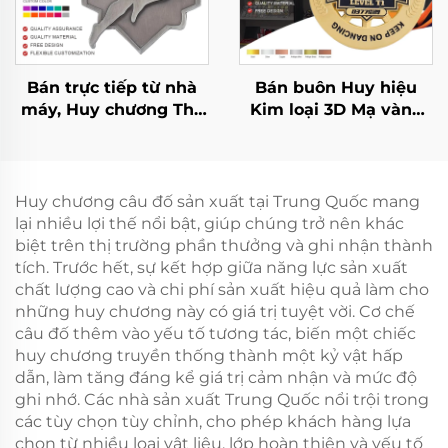
Bán trực tiếp từ nhà
Bán buôn Huy hiệu
máy, Huy chương Thể
Kim loại 3D Mạ vàng
thao Tùy chỉnh, Giải
Mạ bạc Đồng thau Hợp
thưởng Marathon, Huy
kim Kẽm Chất lượng
chương Chạy bộ, Trò
cao Dành cho Thể
chơi Thể thao, Huy
thao, Trẻ em, Khiêu vũ
Huy chương câu đố sản xuất tại Trung Quốc mang
chương Kim loại
lại nhiều lợi thế nổi bật, giúp chúng trở nên khác
biệt trên thị trường phần thưởng và ghi nhận thành
tích. Trước hết, sự kết hợp giữa năng lực sản xuất
chất lượng cao và chi phí sản xuất hiệu quả làm cho
những huy chương này có giá trị tuyệt vời. Cơ chế
câu đố thêm vào yếu tố tương tác, biến một chiếc
huy chương truyền thống thành một kỷ vật hấp
dẫn, làm tăng đáng kể giá trị cảm nhận và mức độ
ghi nhớ. Các nhà sản xuất Trung Quốc nổi trội trong
các tùy chọn tùy chỉnh, cho phép khách hàng lựa
chọn từ nhiều loại vật liệu, lớp hoàn thiện và yếu tố