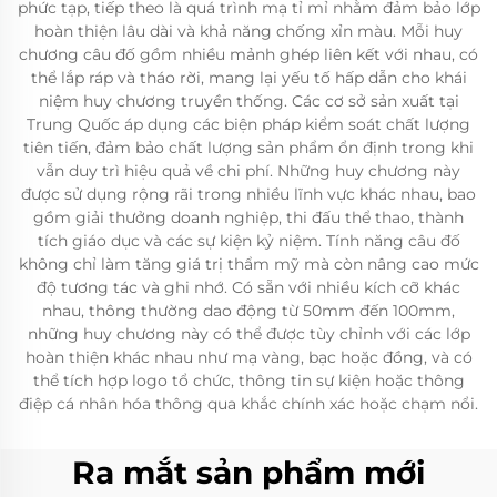
phức tạp, tiếp theo là quá trình mạ tỉ mỉ nhằm đảm bảo lớp
hoàn thiện lâu dài và khả năng chống xỉn màu. Mỗi huy
chương câu đố gồm nhiều mảnh ghép liên kết với nhau, có
thể lắp ráp và tháo rời, mang lại yếu tố hấp dẫn cho khái
niệm huy chương truyền thống. Các cơ sở sản xuất tại
Trung Quốc áp dụng các biện pháp kiểm soát chất lượng
tiên tiến, đảm bảo chất lượng sản phẩm ổn định trong khi
vẫn duy trì hiệu quả về chi phí. Những huy chương này
được sử dụng rộng rãi trong nhiều lĩnh vực khác nhau, bao
gồm giải thưởng doanh nghiệp, thi đấu thể thao, thành
tích giáo dục và các sự kiện kỷ niệm. Tính năng câu đố
không chỉ làm tăng giá trị thẩm mỹ mà còn nâng cao mức
độ tương tác và ghi nhớ. Có sẵn với nhiều kích cỡ khác
nhau, thông thường dao động từ 50mm đến 100mm,
những huy chương này có thể được tùy chỉnh với các lớp
hoàn thiện khác nhau như mạ vàng, bạc hoặc đồng, và có
thể tích hợp logo tổ chức, thông tin sự kiện hoặc thông
điệp cá nhân hóa thông qua khắc chính xác hoặc chạm nổi.
Ra mắt sản phẩm mới