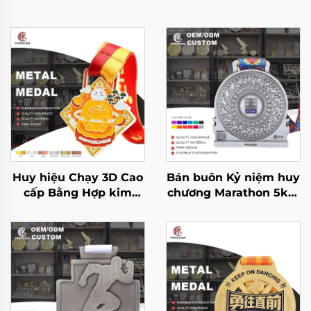
Huy hiệu Chạy 3D Cao
Bán buôn Kỷ niệm huy
cấp Bằng Hợp kim
chương Marathon 5km
Kẽm Logo Kim loại
10km Chạy Marathon
Tùy chỉnh Dành cho
Thể thao chạy bộ Huy
Thể thao và Làm Kỷ
chương kim loại
niệm