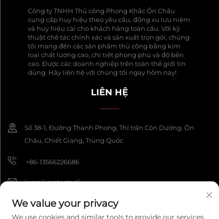
Công ty TNHH Thủ công Phong Khắc Ôn Châu
cung cấp huy hiệu theo yêu cầu, đồng xu lưu niệm
và huy hiệu cài cho khách hàng toàn cầu. Với kỹ
thuật chế tác chính xác và sản xuất trọn gói, chúng
tôi mang đến các sản phẩm thủ công bằng kim
loại chất lượng cao, chi tiết phong phú và độ bền
cao. Được các doanh nghiệp trên toàn thế giới tin
dùng. Hãy liên hệ với chúng tôi ngay hôm nay!
LIÊN HỆ
Số 38-1, Đường Thanh Phong, Thị trấn Côn Dương, Ôn
Châu, Chiết Giang, Trung Quốc
+86-13566226686
[email protected]
We value your privacy
We use cookies and similar tools to provide our services.