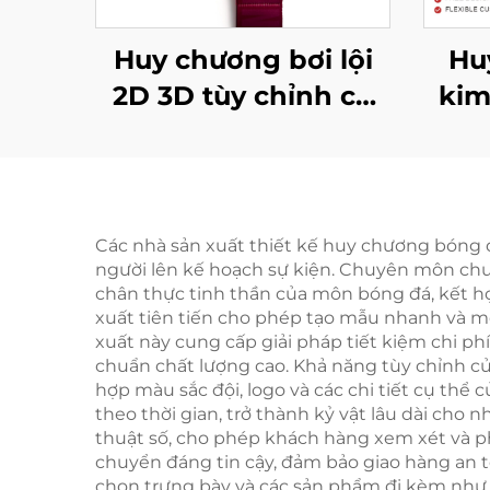
Huy chương bơi lội
Hu
2D 3D tùy chỉnh có
kim
ruy băng sỉ lẻ Huy
cao
chương thể thao kim
chạy
loại giải đố
m
Các nhà sản xuất thiết kế huy chương bóng đá
người lên kế hoạch sự kiện. Chuyên môn chu
th
chân thực tinh thần của môn bóng đá, kết hợ
xuất tiên tiến cho phép tạo mẫu nhanh và mở
xuất này cung cấp giải pháp tiết kiệm chi phí
chuẩn chất lượng cao. Khả năng tùy chỉnh của
hợp màu sắc đội, logo và các chi tiết cụ thể
theo thời gian, trở thành kỷ vật lâu dài cho
thuật số, cho phép khách hàng xem xét và phê
chuyển đáng tin cậy, đảm bảo giao hàng an t
chọn trưng bày và các sản phẩm đi kèm như h