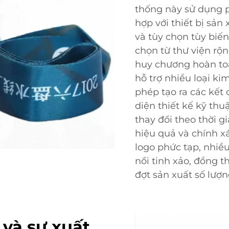
thống này sử dụng 
hợp với thiết bị sản
và tùy chọn tùy biế
chọn từ thư viện rộn
huy chương hoàn to
hỗ trợ nhiều loại ki
phép tạo ra các kết
diện thiết kế kỹ thu
thay đổi theo thời gi
hiệu quả và chính x
logo phức tạp, nhiề
nổi tinh xảo, đồng t
đợt sản xuất số lượn
 và sự xuất