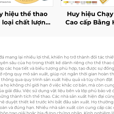
y hiệu thể thao
Huy hiệu Chạy
 loại chất lượng
Cao cấp Bằng 
 tùy chỉnh 2D 3D
kim Kẽm Logo
 giải thưởng huy
loại Tùy chỉnh 
hiệu thể thao
cho Thể thao v
arathon hoàn
Kỷ niệm
 mang lại nhiều lợi thế, khiến họ trở thành đối tác thi
yên sâu của họ trong thiết kế dành riêng cho thể tha
ành tùy chỉnh
p các họa tiết và biểu tượng phù hợp, tạo được sự đồng
 rộng quy mô sản xuất, giúp rút ngắn thời gian hoàn t
 thông qua quy trình sản xuất hiệu quả và tùy chọn đặt 
 họ không chỉ giới hạn ở việc khắc cơ bản, mà còn cung 
 của giải đấu. Việc sử dụng vật liệu bền và lớp phủ bảo
 những thành tích thể thao. Các nhà sản xuất hiện đại c
 duyệt thiết kế trước khi bắt đầu sản xuất. Họ thường d
oàn và đúng hạn. Nhiều nhà sản xuất còn cung cấp các 
ộp trao giải hoặc bìa đựng chứng nhận. Kinh nghiệm là