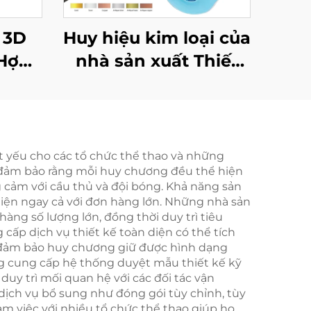
 3D
Huy hiệu kim loại của
Hợp
nhà sản xuất Thiết
 Kim
kế rẻ Tự thiết kế Huy
Dành
hiệu chạy marathon
à Làm
trống để làm quà lưu
niệm
ết yếu cho các tổ chức thể thao và những
o đảm bảo rằng mỗi huy chương đều thể hiện
 cảm với cầu thủ và đội bóng. Khả năng sản
hiện ngay cả với đơn hàng lớn. Những nhà sản
hàng số lượng lớn, đồng thời duy trì tiêu
cấp dịch vụ thiết kế toàn diện có thể tích
 vệ đảm bảo huy chương giữ được hình dạng
ũng cung cấp hệ thống duyệt mẫu thiết kế kỹ
uy trì mối quan hệ với các đối tác vận
dịch vụ bổ sung như đóng gói tùy chỉnh, tùy
m việc với nhiều tổ chức thể thao giúp họ