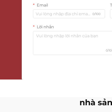
Email
0/100
Lời nhắn
0/1
nhà sản