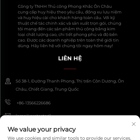
Công ty TNHH Thủ công Phong Khắc Ôn Châu
cung cấp huy hiệu theo yêu cầu, đồng xu lưu niệm
và huy hiệu cài cho khách hàng toàn cầu. Với kỹ
thuật chế tác chính xác và sản xuất trọn gói, chúng
tôi mang đến các sản phẩm thủ công bằng kim
loại chất lượng cao, chi tiết phong phú và độ bền
cao. Được các doanh nghiệp trên toàn thế giới tin
dùng. Hãy liên hệ với chúng tôi ngay hôm nay!
LIÊN HỆ
Số 38-1, Đường Thanh Phong, Thị trấn Côn Dương, Ôn
Châu, Chiết Giang, Trung Quốc
+86-13566226686
[email protected]
We value your privacy
We use cookies and similar tools to provide our services.