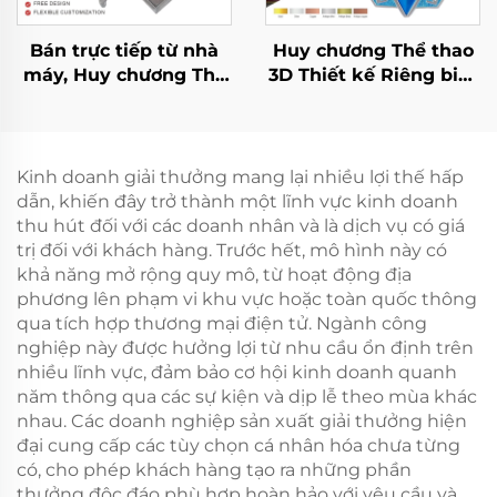
Bán trực tiếp từ nhà
Huy chương Thể thao
máy, Huy chương Thể
3D Thiết kế Riêng biệt
thao Tùy chỉnh, Giải
Huy chương Vàng Bạc
thưởng Marathon, Huy
Đồng Giải Vô địch Giải
chương Chạy bộ, Trò
thưởng Danh dự
chơi Thể thao, Huy
Kinh doanh giải thưởng mang lại nhiều lợi thế hấp
chương Kim loại
dẫn, khiến đây trở thành một lĩnh vực kinh doanh
thu hút đối với các doanh nhân và là dịch vụ có giá
trị đối với khách hàng. Trước hết, mô hình này có
khả năng mở rộng quy mô, từ hoạt động địa
phương lên phạm vi khu vực hoặc toàn quốc thông
qua tích hợp thương mại điện tử. Ngành công
nghiệp này được hưởng lợi từ nhu cầu ổn định trên
nhiều lĩnh vực, đảm bảo cơ hội kinh doanh quanh
năm thông qua các sự kiện và dịp lễ theo mùa khác
nhau. Các doanh nghiệp sản xuất giải thưởng hiện
đại cung cấp các tùy chọn cá nhân hóa chưa từng
có, cho phép khách hàng tạo ra những phần
thưởng độc đáo phù hợp hoàn hảo với yêu cầu và