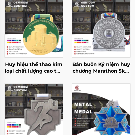
Huy hiệu thể thao kim
Bán buôn Kỷ niệm huy
loại chất lượng cao tùy
chương Marathon 5km
chỉnh 2D 3D chạy giải
10km Chạy Marathon
thưởng huy hiệu thể
Thể thao chạy bộ Huy
thao marathon hoàn
chương kim loại
thành tùy chỉnh