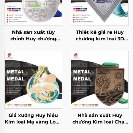
Nhà sản xuất tùy
Thiết kế giá rẻ Huy
chỉnh Huy chương
chương kim loại 3D
chạy đua kim loại cho
trống hợp kim kẽm
giải chạy marathon,
tùy chỉnh cho giải
thể thao giải thưởng
thưởng marathon chạy
kèm ruy băng
bộ
Giá xưởng Huy hiệu
Nhà sản xuất Huy
Kim loại Mạ vàng Logo
chương Kim loại Chạy
Tùy chỉnh 3D Bằng
bộ Hoàn thành Giải