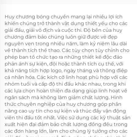
Hợp kim Kẽm Dành
marathon Thể thao
cho Thể thao và Làm
Huy chương Kim loại
Quà tặng Kỷ niệm
Huy chương bóng chuyền mang lại nhiều lợi ích
khiến chúng trở thành vật dụng thiết yếu cho các
giải đấu, giải vô địch và cuộc thi. Độ bền của huy
chương đảm bảo chúng luôn giữ được vẻ đẹp
nguyên vẹn trong nhiều năm, làm kỷ niệm lâu dài
về thành tích thể thao. Các tùy chọn tùy chỉnh cho
phép ban tổ chức tạo ra những thiết kế độc đáo
phản ánh sự kiện, đội hoặc thành tích cụ thể, với
khả năng tích hợp logo, ngày tháng và thông điệp
cá nhân hóa. Các kích cỡ linh hoạt phù hợp với các
nhóm tuổi và cấp độ thi đấu khác nhau, trong khi
các lựa chọn hoàn thiện đa dạng giúp linh hoạt về
ngân sách mà không làm giảm chất lượng. Hình
thức chuyên nghiệp của huy chương góp phần
nâng cao uy tín cho sự kiện và thúc đẩy vận động
viên thi đấu tốt nhất. Việc sử dụng các kỹ thuật sản
xuất hiện đại đảm bảo chất lượng đồng đều trong
các đơn hàng lớn, làm cho chúng lý tưởng cho các