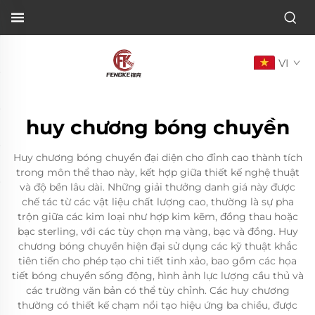
VI
huy chương bóng chuyền
Huy chương bóng chuyền đại diện cho đỉnh cao thành tích
trong môn thể thao này, kết hợp giữa thiết kế nghệ thuật
và độ bền lâu dài. Những giải thưởng danh giá này được
chế tác từ các vật liệu chất lượng cao, thường là sự pha
trộn giữa các kim loại như hợp kim kẽm, đồng thau hoặc
bạc sterling, với các tùy chọn mạ vàng, bạc và đồng. Huy
chương bóng chuyền hiện đại sử dụng các kỹ thuật khắc
tiên tiến cho phép tạo chi tiết tinh xảo, bao gồm các họa
tiết bóng chuyền sống động, hình ảnh lực lượng cầu thủ và
các trường văn bản có thể tùy chỉnh. Các huy chương
thường có thiết kế chạm nổi tạo hiệu ứng ba chiều, được