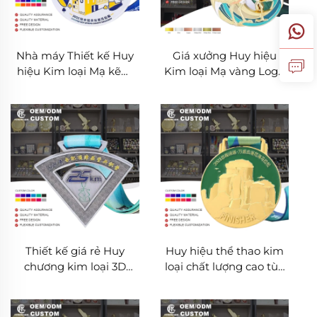
Nhà máy Thiết kế Huy
Giá xưởng Huy hiệu
hiệu Kim loại Mạ kẽm
Kim loại Mạ vàng Logo
Tùy chỉnh Logo 3D
Tùy chỉnh 3D Bằng Hợp
Dành cho Giải thưởng
kim Kẽm Dành cho Thể
Hoàn thành Cuộc thi
thao và Làm Quà tặng
Thể thao và Chạy
Kỷ niệm
Marathon
Thiết kế giá rẻ Huy
Huy hiệu thể thao kim
chương kim loại 3D
loại chất lượng cao tùy
trống hợp kim kẽm tùy
chỉnh 2D 3D chạy giải
chỉnh cho giải thưởng
thưởng huy hiệu thể
marathon chạy bộ
thao marathon hoàn