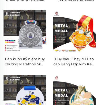
Vui chơi chạy 3D Kim
Mẫu kỷ niệm, Hợp kim
loại Hoàn thành
Kẽm, Huy chương Kim
Marathon Giải thưởng
loại Bạc Thể thao Có
thể thao
Ruy băng
Bán buôn Kỷ niệm huy
Huy hiệu Chạy 3D Cao
chương Marathon 5km
cấp Bằng Hợp kim Kẽm
10km Chạy Marathon
Logo Kim loại Tùy chỉnh
Thể thao chạy bộ Huy
Dành cho Thể thao và
chương kim loại
Làm Kỷ niệm