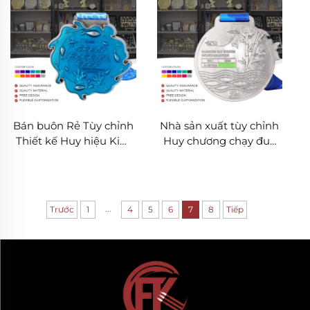
thành tùy chỉnh
Bán buôn Rẻ Tùy chỉnh
Nhà sản xuất tùy chỉnh
Thiết kế Huy hiệu Kim
Huy chương chạy đua
loại 3D Hợp kim Kẽm
kim loại cho giải chạy
Giải Thưởng Chạy
marathon, thể thao giải
Marathon Thể thao Có
thưởng kèm ruy băng
Dải Ruy Băng
...
Trước
1
4
5
6
7
8
Tiếp