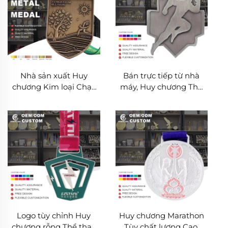
Nhà sản xuất Huy
Bán trực tiếp từ nhà
chương Kim loại Chạy
máy, Huy chương Thể
bộ Hoàn thành Giải
thao Tùy chỉnh, Giải
marathon Thể thao Huy
thưởng Marathon, Huy
chương Kim loại
chương Chạy bộ, Trò
chơi Thể thao, Huy
chương Kim loại
Logo tùy chỉnh Huy
Huy chương Marathon
chương rỗng Thể thao
Tùy chất lượng Cao,