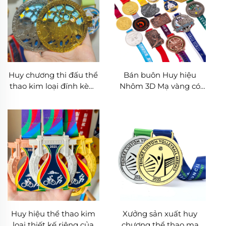
Huy chương thi đấu thể
Bán buôn Huy hiệu
thao kim loại đính kèm
Nhôm 3D Mạ vàng có
nắp gập, dành cho cuộc
Logo tùy chỉnh Giải
thi marathon, bóng đá,
thưởng Thể thao Đua
bơi lội
Marathon Trẻ em Vui vẻ
Huy hiệu thể thao kim
Xưởng sản xuất huy
loại thiết kế riêng của
chương thể thao mạ