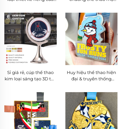
nhà sản xuất Huy hiệu
vàng theo yêu cầu, huy
đua Xe đạp Bơi lội Ba
chương bóng đá, bóng
môn phối hợp Xe cân
chuyền giá rẻ kèm ruy
bằng
băng
Sỉ giá rẻ, cúp thể thao
Huy hiệu thể thao hiện
kim loại sáng tạo 3D tùy
đại & truyền thống
chỉnh, đồ trang trí thủ
dành cho trẻ em,
công kim loại, cúp bóng
trường học, cự ly 5k/10k,
đá xoay được
chạy vui, leo núi,
marathon tùy chỉnh