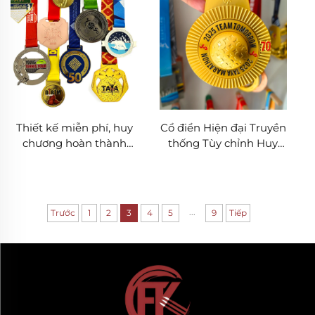
hàng cao cấp thủ công
bóng rổ, giải đua thể
kim loại
thao, huy chương giải
thưởng
Thiết kế miễn phí, huy
Cổ điển Hiện đại Truyền
chương hoàn thành
thống Tùy chỉnh Huy
marathon tùy chỉnh,
chương Giải thưởng
logo kim loại thể thao
Trường học Cạnh tranh
có thể tùy biến, hợp kim
Lưu niệm Kim loại Mạ
kẽm với chất liệu nhôm
vàng Thể thao Chạy
...
Trước
1
2
3
4
5
9
Tiếp
Marathon 3D Hợp kim
Kẽm